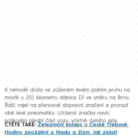
K nehodě došlo ve zúženém levém jízdním pruhu na
mostě u 210. kilometru dálnice D1 ve směru na Brno.
Řidič najel na přenosné dopravní značení a prorazil
obě levé pneumatiky. Utržená značka navíc
poškodila přední část vozu, včetně čelního skla.
ČTĚTE TAKÉ:
Železniční kolaps u České Třebové.
Hodiny zpoždění o hladu a žízni. Jak získat