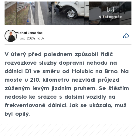
4 fotografie
Michal Janotka
4. pro 2024, 16:07
V úterý před polednem způsobil řidič
rozvážkové služby dopravní nehodu na
dálnici D1 ve směru od Holubic na Brno. Na
mostě u 210. kilometru nezvládl průjezd
zúženým levým jízdním pruhem. Se štěstím
nedošlo ke srážce s dalšími vozidly na
frekventované dálnici. Jak se ukázalo, muž
byl opilý.