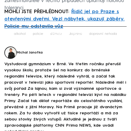
zaměstnavatelé v těchto případech uplatňují nulovou
toleranci.
MOHLI JSTE PŘEHLÉDNOUT:
Řidič jel po Praze s
otevřenými dveřmi. Vezl nábytek, ukazují záběry.
Policie mu odstavila vůz
Failed to fetch
alkohol
policie
dálnice
doprava
dopravní nehoda
Michal Janotka
Vystudoval gymnázium v Brně. Ve třetím ročníku přerušil
vysokou školu, protože šel na konkurz do brněnské
regionální televize, který následně vyhrál, a začal tak
pracovat v televizi jako sportovní reportér. Následně měl i
svůj pořad Za lajnou, kam si zval významné sportovce a
trenéry. Po pěti letech v regionální televizi kývl na nabídku
Primy. Začal tak dělat reportáže do celostátního vysílání,
převážně z jižní Moravy. Na Primě pracuje již dvanáctým
rokem. Za tu dobu vytvořil už tisíce reportáží a má za
sebou stovky živých vstupů. Aktuálně je jednou z tváří
zpravodajské platformy CNN Prima NEWS, kde uvádí