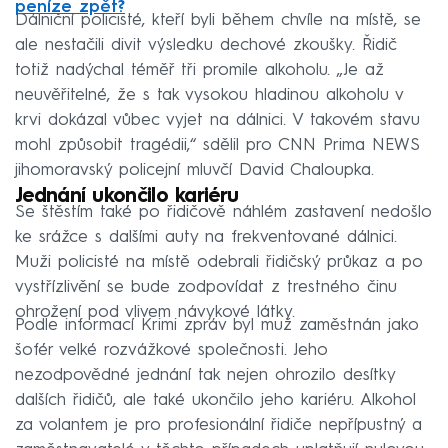
peníze zpět?
Dálniční policisté, kteří byli během chvíle na místě, se
ale nestačili divit výsledku dechové zkoušky. Řidič
totiž nadýchal téměř tři promile alkoholu. „Je až
neuvěřitelné, že s tak vysokou hladinou alkoholu v
krvi dokázal vůbec vyjet na dálnici. V takovém stavu
mohl způsobit tragédii,“ sdělil pro CNN Prima NEWS
jihomoravský policejní mluvčí David Chaloupka.
Jednání ukončilo kariéru
Se štěstím také po řidičově náhlém zastavení nedošlo
ke srážce s dalšími auty na frekventované dálnici.
Muži policisté na místě odebrali řidičský průkaz a po
vystřízlivění se bude zodpovídat z trestného činu
ohrožení pod vlivem návykové látky.
Podle informací Krimi zpráv byl muž zaměstnán jako
šofér velké rozvážkové společnosti. Jeho
nezodpovědné jednání tak nejen ohrozilo desítky
dalších řidičů, ale také ukončilo jeho kariéru. Alkohol
za volantem je pro profesionální řidiče nepřípustný a