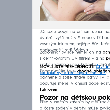
„Omezte pobyt na přímém slunci mezi 
dvakrát vyšší než v 9 nebo v 17 hodin
vysokým faktorem, nejlépe 50+. Krém
opakovaně,“ radí Šédová.
Zapomínat by lidé neměli ani na
och
s certifikovaným UV filtrem – a na
p
širokou krempou než kšiltovka, chrání 
MOHLI JSTE PŘEHLÉDNOUT:
Čtvrtin
Pomoci může také
vhodné oblečen
Na jaká vyšetření byste měli jít?
Fa
bavlněné a spíše tmavé barvy. Ty tot
doputuje méně. V dnešní době existu
faktorem.
Pozor na dětskou po
Před slunečním zářením by měli rodi
a časté spálení v dětství může zvyšov