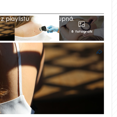
 playlistu není dostupná.
8 fotografií
 pokožku nebo nedostatečná ochrana
niny nejsou jen bolavým estetickým
otním rizikem, které může vést až ke
lanomu. Opakované spálení v raném věku
oviny kůže v dospělosti. Největší lidský
měť, varuje nezisková organizace Loono
t.