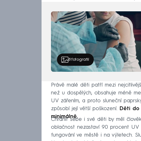
8
fotografií
Právě malé děti patří mezi nejcitlivěj
než u dospělých, obsahuje méně mela
UV zářením, a proto sluneční paprsk
způsobí její větší poškození.
Děti do 
minimálně.
Chránit sebe i své děti by měl člov
oblačnost nezastaví 90 procent UV 
fungování ve městě i na výletech. Sl