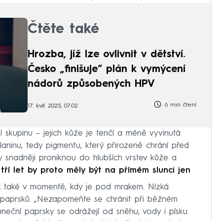
Čtěte také
Hrozba, jíž lze ovlivnit v dětství.
Česko „finišuje“ plán k vymýcení
nádorů způsobených HPV
6 min čtení
17. kvě 2025, 07:02
ší skupinu – jejich kůže je tenčí a méně vyvinutá
ninu, tedy pigmentu, který přirozeně chrání před
y snadněji proniknou do hlubších vrstev kůže a
tří let by proto měly být na přímém slunci jen
ěk také v momentě, kdy je pod mrakem. Nízká
paprsků. „Nezapomeňte se chránit při běžném
uneční paprsky se odrážejí od sněhu, vody i písku.