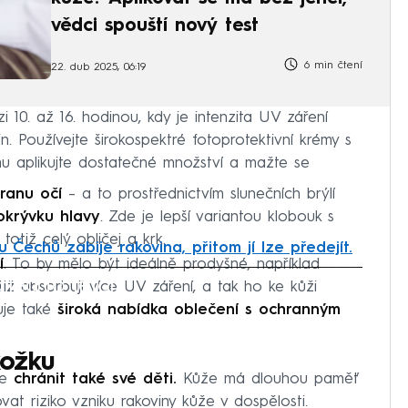
vědci spouští nový test
6 min čtení
22. dub 2025, 06:19
10. až 16. hodinou, kdy je intenzita UV záření
. Používejte širokospektré fotoprotektivní krémy s
u aplikujte dostatečné množství a mažte se
ranu očí
– a to prostřednictvím slunečních brýlí
okrývku hlavy
. Zde je lepší variantou klobouk s
totiž celý obličej a krk.
u Čechů zabije rakovina, přitom jí lze předejít.
í
. To by mělo být ideálně prodyšné, například
iled to fetch
iž absorbují více UV záření, a tak ho ke kůži
je také
široká nabídka oblečení s ochranným
kožku
če
chránit také své děti.
Kůže má dlouhou paměť
at riziko vzniku rakoviny kůže v dospělosti.