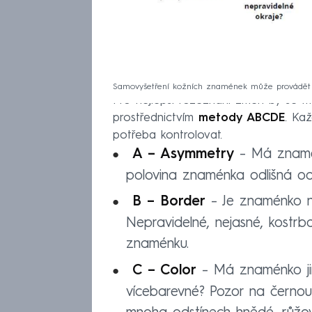
Samovyšetření kožních znamének může provádět 
Pro nejlepší rozeznání změn by se 
prostřednictvím
metody ABCDE
. Ka
potřeba kontrolovat.
A – Asymmetry
– Má znamén
polovina znaménka odlišná o
B – Border
– Je znaménko ne
Nepravidelné, nejasné, kostr
znaménku.
C – Color
– Má znaménko ji
vícebarevné? Pozor na černou