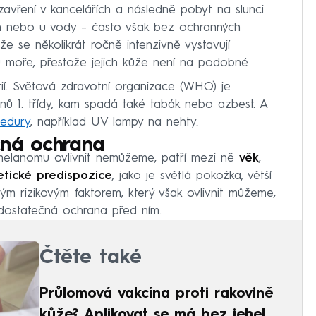
zavření v kancelářích a následně pobyt na slunci
h nebo u vody – často však bez ochranných
 že se několikrát ročně intenzivně vystavují
 moře, přestože jejich kůže není na podobné
rií. Světová zdravotní organizace (WHO) je
nů 1. třídy, kam spadá také tabák nebo azbest. A
cedury
, například UV lampy na nehty.
čná ochrana
 melanomu ovlivnit nemůžeme, patří mezi ně
věk
,
tické predispozice
, jako je světlá pokožka, větší
 rizikovým faktorem, který však ovlivnit můžeme,
edostatečná ochrana před ním.
Čtěte také
Průlomová vakcína proti rakovině
kůže? Aplikovat se má bez jehel,