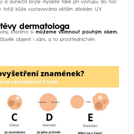
 a sluneční brýle myslete také při výstupu do hor.
je totiž kůže vystavována větším dávkám UV
štěvy dermatologa
iny, kterého si
můžeme všimnout pouhým okem
,
věk objevit i sám, a to prostřednictvím