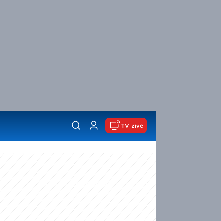
TV živě