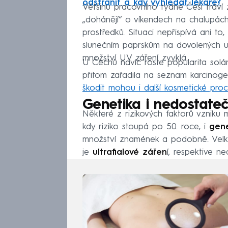
odstranit a kdy vyhledat lékaře?
Většinu pracovního týdne Češi tráví 
„dohánějí“ o víkendech na chalupác
prostředků. Situaci nepřispívá ani to,
slunečním paprskům na dovolených u
množství UV záření zvyklá.
U Čechů navíc roste popularita solá
přitom zařadila na seznam karcinoge
škodit mohou i další kosmetické pro
Genetika i nedostate
Některé z rizikových faktorů vzniku
kdy riziko stoupá po 50. roce, i
gene
množství znamének a podobně. Velkým
je
ultrafialové zářen
í, respektive n