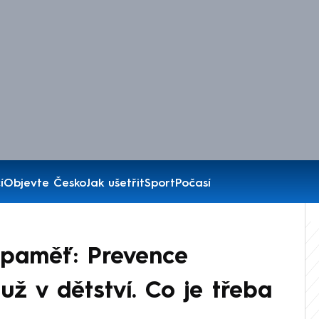
í
Objevte Česko
Jak ušetřit
Sport
Počasí
paměť: Prevence
ž v dětství. Co je třeba