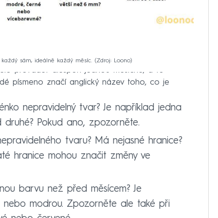
každý sám, ideálně každý měsíc.
Zdroj: Loono
mělo provádět alespoň jednou měsíčně, a to
ždé písmeno značí anglický název toho, co je
ko nepravidelný tvar? Je například jedna
d druhé? Pokud ano, zpozorněte.
pravidelného tvaru? Má nejasné hranice?
baté hranice mohou značit změny ve
nou barvu než před měsícem? Je
 nebo modrou. Zpozorněte ale také při