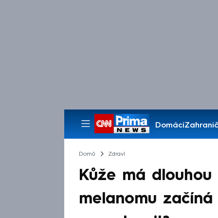
Domácí
Zahranič
Pořady
Domů
Zdraví
Kůže má dlouhou 
melanomu začíná u