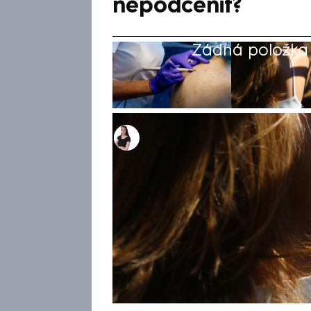
nepodcenit?
Žádná položka z
Monika Kabourková
1. čvn 2025, 18:54
Snaha o „bronzově“ opálenou
před sluníčkem. Vzniklé spále
problémem, ale vážným zdrav
zhoubnému nádoru kůže – me
navíc zvyšuje riziko vzniku rak
orgán má opravdu dlouhou pa
a přináší tipy, na co se zaměři