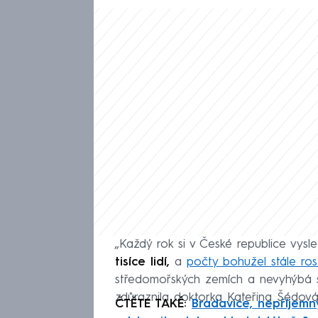
„Každý rok si v České republice v
tisíce lidí,
a
počty bohužel stále ros
středomořských zemích a nevyhýbá 
zdůraznila doktorka Kateřina Šédová
ČTĚTE TAKÉ:
Bradavice, nepříjemný