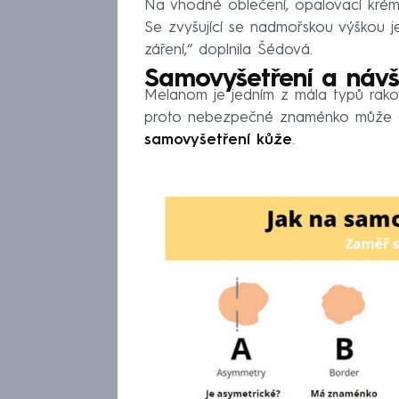
Na vhodné oblečení, opalovací krémy
Se zvyšující se nadmořskou výškou 
záření,“ doplnila Šédová.
Samovyšetření a náv
Melanom je jedním z mála typů rakov
proto nebezpečné znaménko může člo
samovyšetření kůže
.