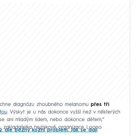
yslechne diagnózu zhoubného melanomu
přes tři
tou
. Výskyt je u nás dokonce vyšší než v některých
se ani mladým lidem, nebo dokonce dětem,“
, zakladatelka neziskové organizace Loono.
, ale běžný kožní problém. Jak se dají