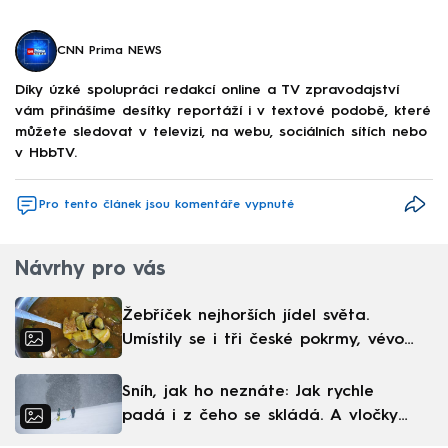
CNN Prima NEWS
Díky úzké spolupráci redakcí online a TV zpravodajství
vám přinášíme desítky reportáží i v textové podobě, které
můžete sledovat v televizi, na webu, sociálních sítích nebo
v HbbTV.
Pro tento článek jsou komentáře vypnuté
Návrhy pro vás
Žebříček nejhorších jídel světa.
Umístily se i tři české pokrmy, vévodí
skandinávská kuchyně
Sníh, jak ho neznáte: Jak rychle
padá i z čeho se skládá. A vločky
nejsou bílé