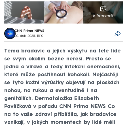
6 fotografií
CNN Prima NEWS
20. dub 2025, 15:10
Téma bradavic a jejich výskytu na těle lidé
se svým okolím běžně neřeší. Přesto se
jedná o virové a tedy infekční onemocnění,
které může postihnout kohokoli. Nejčastěji
se tyto kožní výrůstky objevují na ploskách
nohou, na rukou a eventuálně i na
genitáliích. Dermatoložka Elizabeth
Pavlíčková v pořadu CNN Prima NEWS Co
na to vaše zdraví přiblížila, jak bradavice
vznikají, v jakých momentech by lidé měli