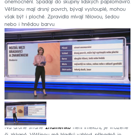
onemocnění. Spadají do skupiny lidských papilomavirů.
Většinou mají drsný povrch, bývají vystouplé, mohou
však být i ploché. Zpravidla mívají tělovou, šedou
nebo i hnědou barvu.
Na druhé straně
znaménko
není infekční, je vrozené