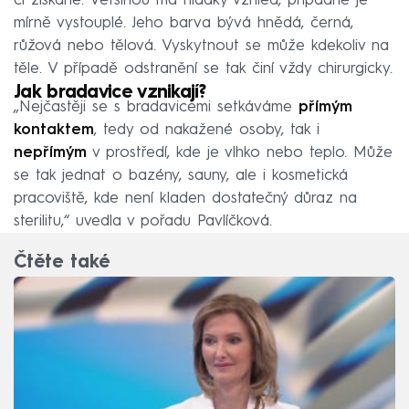
či získané. Většinou má hladký vzhled, případně je
mírně vystouplé. Jeho barva bývá hnědá, černá,
růžová nebo tělová. Vyskytnout se může kdekoliv na
těle. V případě odstranění se tak činí vždy chirurgicky.
Jak bradavice vznikají?
„Nejčastěji se s bradavicemi setkáváme
přímým
kontaktem
, tedy od nakažené osoby, tak i
nepřímým
v prostředí, kde je vlhko nebo teplo. Může
se tak jednat o bazény, sauny, ale i kosmetická
pracoviště, kde není kladen dostatečný důraz na
sterilitu,“ uvedla v pořadu Pavlíčková.
Čtěte také