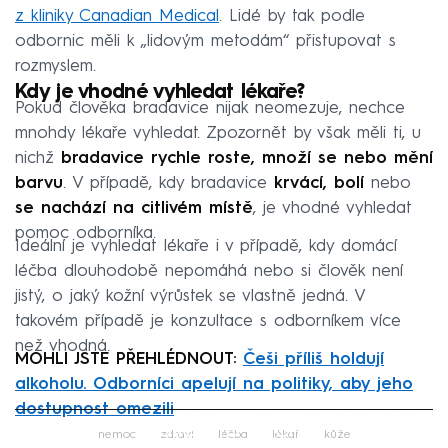
z kliniky Canadian Medical
. Lidé by tak podle
odbornic měli k „lidovým metodám“ přistupovat s
rozmyslem.
Kdy je vhodné vyhledat lékaře?
Pokud člověka bradavice nijak neomezuje, nechce
mnohdy lékaře vyhledat. Zpozornět by však měli ti, u
nichž
bradavice rychle roste, množí se nebo mění
barvu
. V případě, kdy bradavice
krvácí, bolí
nebo
se nachází na citlivém místě
, je vhodné vyhledat
pomoc odborníka.
Ideální je vyhledat lékaře i v případě, kdy domácí
léčba dlouhodobě nepomáhá nebo si člověk není
jistý, o jaký kožní výrůstek se vlastně jedná. V
takovém případě je konzultace s odborníkem více
než vhodná.
MOHLI JSTE PŘEHLÉDNOUT:
Češi příliš holdují
alkoholu. Odborníci apelují na politiky, aby jeho
dostupnost omezili
Failed to fetch
nemoc
zdraví
léčba
lékař
kůže