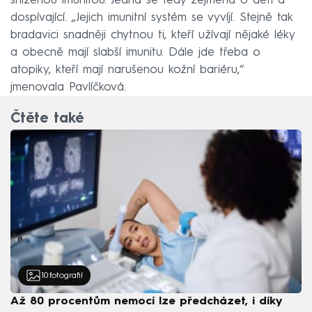
sníženou imunitou. Jedná se tedy zejména o děti a
dospívající. „Jejich imunitní systém se vyvíjí. Stejně tak
bradavici snadněji chytnou ti, kteří užívají nějaké léky
a obecně mají slabší imunitu. Dále jde třeba o
atopiky, kteří mají narušenou kožní bariéru,“
jmenovala Pavlíčková.
Čtěte také
10
fotografií
Až 80 procentům nemocí lze předcházet, i díky