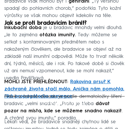
Bradavice však mohou být i
genitální
. „Ty většinou
spadají do pohlavních chorob,“ podotkla. Tyto kožní
výrůstky se však mohou objevit kdekoliv na těle.
Jak se proti bradavicím bránit?
Inkubační doba
je u bradavic mnohdy velmi dlouhá.
„Je to zejména
otázka imunity.
Tedy: můžeme se
setkat s kontaminovaným předmětem nebo s
nakaženým člověkem, ale bradavice se objeví až na
základě naší imunitní odpovědi. Může to trvat několik
dní, týdnů, měsíců, ale i rok. Po takové době si člověk
už ani nemusí vzpomenout, kde se mohl nakazit,“
uvedla Pavlíčková.
MOHLI JSTE PŘEHLÉDNOUT:
Rakovina prsu? K
záchraně života stačí málo. Anička nám pomohla,
říká propagátorka prevence
Právě z tohoto důvodu je podle dermatoložky šíření
Failed to fetch
bradavic „velmi snadné“. „Proto je třeba
dávat
pozor na místa, kde se můžeme snadno nakazit
.
A chránit svou imunitu,“ poradila.
Lékaři vědí, že bradavice snadněji chytnou lidé se