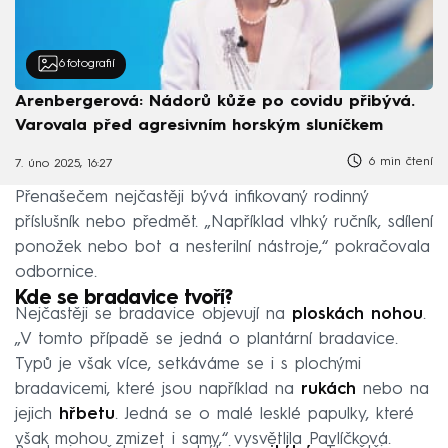
6
fotografií
Arenbergerová: Nádorů kůže po covidu přibývá.
Varovala před agresivním horským sluníčkem
6 min čtení
7. úno 2025, 16:27
Přenašečem nejčastěji bývá infikovaný rodinný
příslušník nebo předmět. „Například vlhký ručník, sdílení
ponožek nebo bot a nesterilní nástroje,“ pokračovala
odbornice.
Kde se bradavice tvoří?
Nejčastěji se bradavice objevují na
ploskách nohou
.
„V tomto případě se jedná o plantární bradavice.
Typů je však více, setkáváme se i s plochými
bradavicemi, které jsou například na
rukách
nebo na
jejich
hřbetu
. Jedná se o malé lesklé papulky, které
však mohou zmizet i samy,“ vysvětlila Pavlíčková.