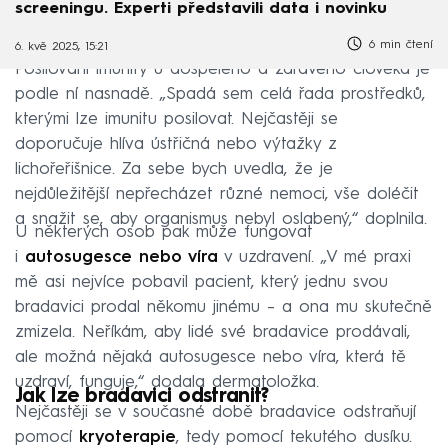
screeningu. Experti představili data i novinku
6 min čtení
6. kvě 2025, 15:21
Posilování imunity u dospělého a zdravého člověka je
podle ní nasnadě. „Spadá sem celá řada prostředků,
kterými lze imunitu posilovat. Nejčastěji se
doporučuje hlíva ústřičná nebo výtažky z
lichořeřišnice. Za sebe bych uvedla, že je
nejdůležitější nepřecházet různé nemoci, vše doléčit
a snažit se, aby organismus nebyl oslabený,“ doplnila.
U některých osob pak může fungovat
i
autosugesce nebo víra
v uzdravení. „V mé praxi
mě asi nejvíce pobavil pacient, který jednu svou
bradavici prodal někomu jinému – a ona mu skutečně
zmizela. Neříkám, aby lidé své bradavice prodávali,
ale možná nějaká autosugesce nebo víra, která tě
uzdraví, funguje,“ dodala dermatoložka.
Jak lze bradavici odstranit?
Nejčastěji se v současné době bradavice odstraňují
pomocí
kryoterapie
, tedy pomocí tekutého dusíku.