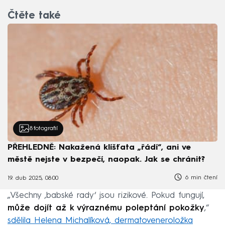
Čtěte také
8
fotografií
PŘEHLEDNĚ: Nakažená klíšťata „řádí“, ani ve
městě nejste v bezpečí, naopak. Jak se chránit?
6 min čtení
19. dub 2025, 08:00
„Všechny ‚babské rady‘ jsou rizikové. Pokud fungují,
může dojít až k výraznému poleptání pokožky
,“
sdělila Helena Michalíková, dermatoveneroložka