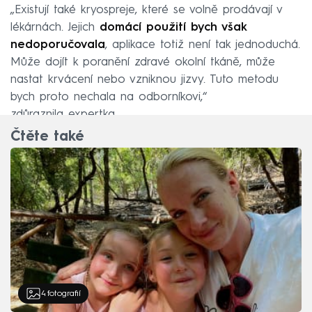
„Existují také kryospreje, které se volně prodávají v
lékárnách. Jejich
domácí použití bych však
nedoporučovala
, aplikace totiž není tak jednoduchá.
Může dojít k poranění zdravé okolní tkáně, může
nastat krvácení nebo vzniknou jizvy. Tuto metodu
bych proto nechala na odborníkovi,“
zdůraznila expertka.
Čtěte také
4
fotografií