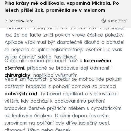
Piha krásy mě odlišovala, vzpomíná Michala. Po
letech přišel šok, proměnila se v melanom
6 min čtení
13. zář 2024, 16:58
Přiblížila, že tekutý dusík má teplotu -196 °C. „Funguje
tak, že de facto zničí povrch virové částice pokožky.
Aplikace však musí být dostatečně dlouhá a bohužel
se nejedná o úplně nejkomfortnější ošetření. Je však
velice účinné,“ sdělila Pavlíčková.
Odborníci mohou přistoupit také k
laserovému
ošetření
, případně se bradavice dají odstranit i
chirurgicky
: například vyříznutím.
Vedle zmiňovaných procedur se mohou lidé pokusit
odstranit bradavici z pohodlí domova za pomoci
babských rad.
Ty hovoří například o vlaštovičníku
větším, kdy dochází k opakovanému potírání
bradavice čerstvě prýštícím mlékem s cytostatickým
až leptavým účinkem. Dalšími doporučovanými
surovinami na potírání byly dříve jablečný ocet,
citronová šťáva nebo česnek.