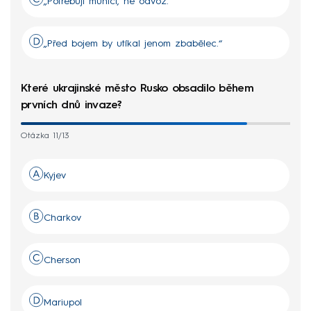
„Potřebuji munici, ne odvoz.“
„Před bojem by utíkal jenom zbabělec.“
Které ukrajinské město Rusko obsadilo během
prvních dnů invaze?
Otázka 11/13
Kyjev
Charkov
Cherson
Mariupol