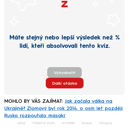
z
Máte stejný nebo lepší výsledek než
%
lidí, kteří absolvovali tento kvíz.
Vyhodnotit
Další otázka
MOHLO BY VÁS ZAJÍMAT:
Jak začala válka na
Ukrajině? Zlomový byl rok 2014, o osm let později
Rusko rozpoutalo masakr
válka
Vladimir Putin
armáda
invaze
Ukrajina