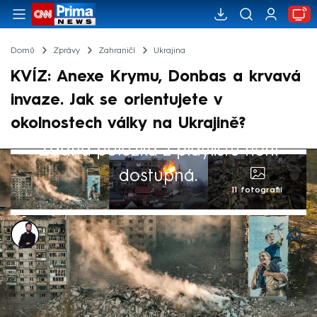
Domů
Zprávy
Zahraničí
Ukrajina
KVÍZ: Anexe Krymu, Donbas a krvavá
invaze. Jak se orientujete v
okolnostech války na Ukrajině?
Žádná položka z playlistu není
dostupná.
11 fotografií
Marek Veselý
23. čvn 2024, 06:30
Ruská invaze na Ukrajinu je bezpochyby
nejbrutálnějším ozbrojeným konfliktem v