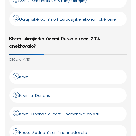
Vznik Komunistické strany Ukrajiny
Ukrajinské odmítnutí Euroasijské ekonomické unie
Která ukrajinská území Rusko v roce 2014
anektovalo?
Otázka 4/13
Krym
Krym a Donbas
Krym, Donbas a část Chersonské oblasti
Rusko žádná území neanektovalo