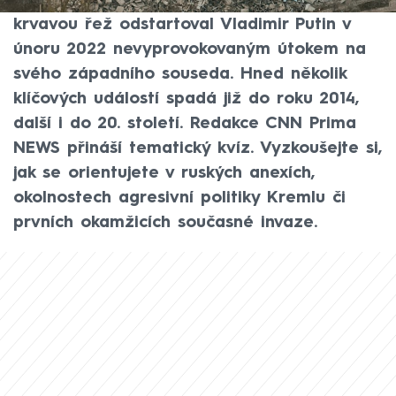
Evropě od druhé světové války. Tuto
krvavou řež odstartoval Vladimir Putin v
únoru 2022 nevyprovokovaným útokem na
svého západního souseda. Hned několik
klíčových událostí spadá již do roku 2014,
další i do 20. století. Redakce CNN Prima
NEWS přináší tematický kvíz. Vyzkoušejte si,
jak se orientujete v ruských anexích,
okolnostech agresivní politiky Kremlu či
prvních okamžicích současné invaze.