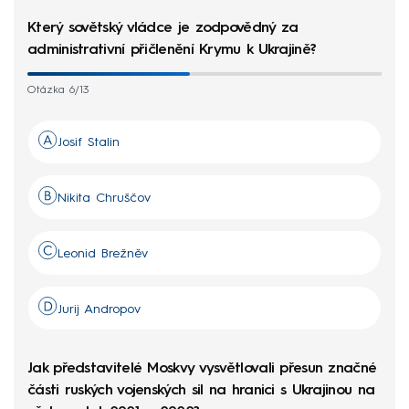
Který sovětský vládce je zodpovědný za
administrativní přičlenění Krymu k Ukrajině?
Otázka 6/13
Josif Stalin
Nikita Chruščov
Leonid Brežněv
Jurij Andropov
Jak představitelé Moskvy vysvětlovali přesun značné
části ruských vojenských sil na hranici s Ukrajinou na