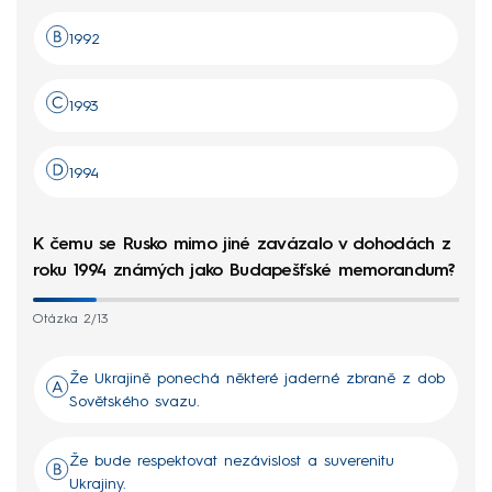
1992
1993
1994
K čemu se Rusko mimo jiné zavázalo v dohodách z
roku 1994 známých jako Budapešťské memorandum?
Otázka 2/13
Že Ukrajině ponechá některé jaderné zbraně z dob
Sovětského svazu.
Že bude respektovat nezávislost a suverenitu
Ukrajiny.