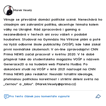
Marek Veselý
Věnuje se převážně domácí politické scéně. Nenechává ho
chladným ani zahraniční politika, akcentuje témata kolem
války na Ukrajině. Rád zpracovává i gaming a
nezanedbává v textech ani svou vášeň v podobě
houbaření. Studoval na Gymnáziu Na Vítězné pláni a poté
na Vyšší odborné škole publicistiky (VOŠP), kde také získal
první novinářské zkušenosti. V on-line zpravodajství CNN
Prima NEWS začal pracovat v květnu 2020. V té době
přispíval také do studentského magazínu VOŠP s názvem
Generace20 a na hudební web Planeta Hudba. Po
dokončení studií na VOŠP v létě 2021 nastoupil na CNN
Prima NEWS jako redaktor. Nesnáší totalitní ideologie,
přehnanou politickou korektnost i striktní dělení světa na
„černou“ a „bílou“. (Marek.Vesely@iprima.cz)
Pro tento článek jsou komentáře vypnuté