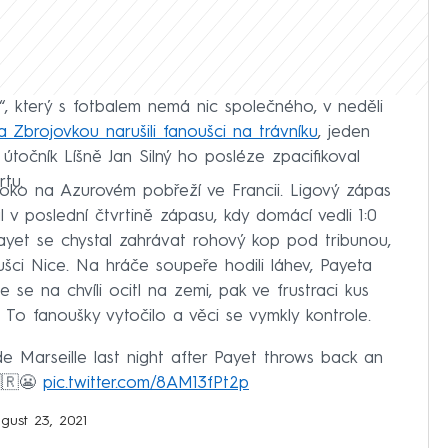
, který s fotbalem nemá nic společného, v neděli
a Zbrojovkou narušili fanoušci na trávníku
, jeden
 útočník Líšně Jan Silný ho posléze zpacifikoval
tu.
oko na Azurovém pobřeží ve Francii. Ligový zápas
l v poslední čtvrtině zápasu, kdy domácí vedli 1:0
ayet se chystal zahrávat rohový kop pod tribunou,
oušci Nice. Na hráče soupeře hodili láhev, Payeta
le se na chvíli ocitl na zemi, pak ve frustraci kus
l. To fanoušky vytočilo a věci se vymkly kontrole.
e Marseille last night after Payet throws back an
🇫🇷😬
pic.twitter.com/8AM13fPt2p
gust 23, 2021