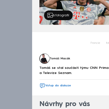
6
fotografií
Francie
fo
Tomáš Macák
Tomáš se stal součástí týmu CNN Prima 
a Televize Seznam.
Vstup do diskuze
Návrhy pro vás