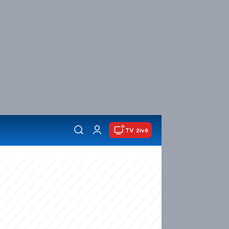
TV živě