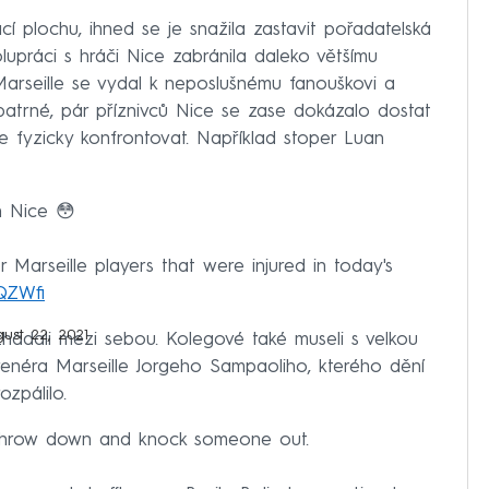
cí plochu, ihned se je snažila zastavit pořadatelská
lupráci s hráči Nice zabránila daleko většímu
 Marseille se vydal k neposlušnému fanouškovi a
í patrné, pár příznivců Nice se zase dokázalo dostat
e fyzicky konfrontovat. Například stoper Luan
n Nice 😳
 Marseille players that were injured in today's
ZQZWfi
ust 22, 2021
hádali mezi sebou. Kolegové také museli s velkou
enéra Marseille Jorgeho Sampaoliho, kterého dění
ozpálilo.
o throw down and knock someone out.