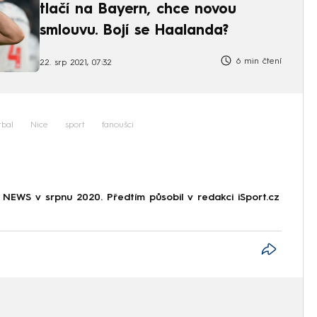
tlačí na Bayern, chce novou
smlouvu. Bojí se Haalanda?
6 min čtení
22. srp 2021, 07:32
tbal
Nice
sport
fanoušci
NEWS v srpnu 2020. Předtím působil v redakci iSport.cz