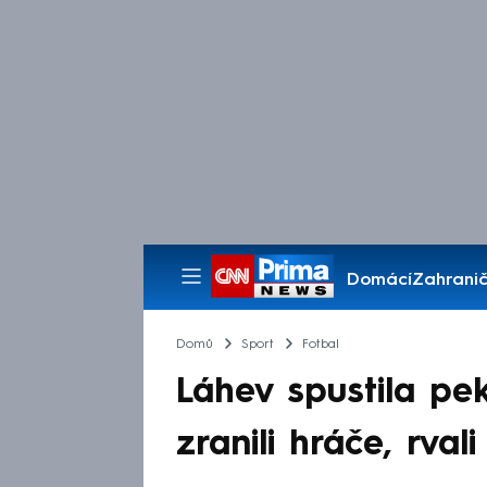
Domácí
Zahranič
Pořady
Domů
Sport
Fotbal
Láhev spustila pek
zranili hráče, rval