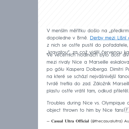
V menším měřítku došlo na „předkrm“
dopoledne v Brně.
Derby mezi Líšní 
z nich se ostře pustil do pořadatele,
„kravatou“, za což viděl červenou kar
Ve večerních hodinách bylo dost div
mezi rivaly Nice a Marseille eskalova
po gólu Kaspera Dolberga. Dimitri P
na které se schází nejvášnivější fan
tvrdě trefila do zad. Záložník Marseil
plastu ostře vrátil tam, odkud přiletě
Troubles during Nice vs. Olympique d
object thrown to him by Nice fans!
— 𝐂𝐚𝐬𝐮𝐚𝐥 𝐔𝐥𝐭𝐫𝐚 𝐎𝐟𝐟𝐢𝐜𝐢𝐚𝐥 (@thecasualultra)
Au