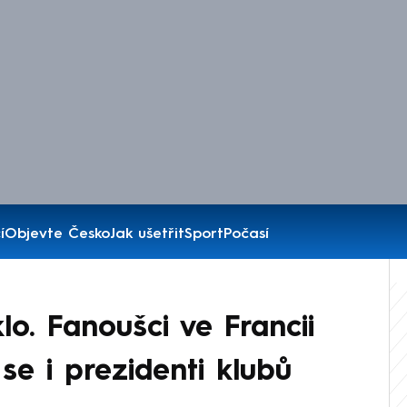
í
Objevte Česko
Jak ušetřit
Sport
Počasí
lo. Fanoušci ve Francii
i se i prezidenti klubů