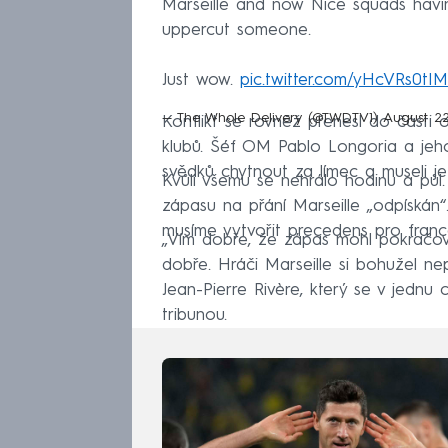
Marseille and now Nice squads having
uppercut someone.
Just wow.
pic.twitter.com/yHcVRs0tIM
— The Whole Delivery (@TWDTV1)
August 22
Konflikt se rovněž přenesl do části 
klubů. Šéf OM Pablo Longoria a jeho
svědků chytnout za límec a museli j
Kvůli všemu se nehrálo hodinu a pů
zápasu na přání Marseille „odpískán“.
musíme vytvořit precedens pro franco
„Vím dobře, že zápas mohl pokračov
dobře. Hráči Marseille si bohužel nepř
Jean-Pierre Rivère, který se v jednu 
tribunou.