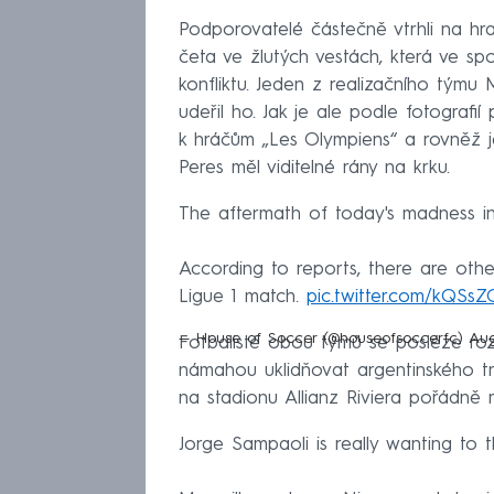
Podporovatelé částečně vtrhli na hra
četa ve žlutých vestách, která ve spo
konfliktu. Jeden z realizačního týmu
udeřil ho. Jak je ale podle fotografi
k hráčům „Les Olympiens“ a rovněž j
Peres měl viditelné rány na krku.
The aftermath of today's madness i
According to reports, there are other
Ligue 1 match.
pic.twitter.com/kQSs
— House of Soccer (@houseofsoccerfc)
Aug
Fotbalisté obou týmů se posléze roz
námahou uklidňovat argentinského tr
na stadionu Allianz Riviera pořádně r
Jorge Sampaoli is really wanting t