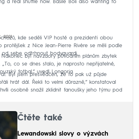
 a real shuffle now. Basile Boli also wanting to
, 2021
ochozů, kde seděli VIP hosté a prezidenti obou
 protějšek z Nice Jean-Pierre Rivère se měli podle
e od sebe odtrhnout bodyguardi.
l. Nakonec byl navzdory původním plánům zbytek
 „To, co se dnes stalo, je naprosto nepřijatelné,
uzský fotbal,“ uvedl Longoria.
at. Byl jsem přesvědčen, že to pak už půjde
áli hrát dál. Řekli to velmi důrazně,“ konstatoval
chvíli osobně snažil zklidnit fanoušky jeho týmu pod
Čtěte také
Lewandowski slovy o výzvách