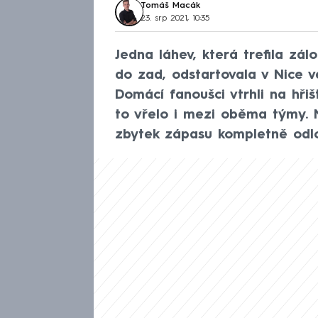
Tomáš Macák
23. srp 2021, 10:35
Jedna láhev, která trefila zál
do zad, odstartovala v Nice ve
Domácí fanoušci vtrhli na hřiš
to vřelo i mezi oběma týmy. 
zbytek zápasu kompletně odl