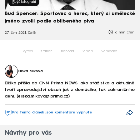
6
fotografií
Bud Spencer: Sportovec a herec, který si umělecké
jméno zvolil podle oblíbeného piva
6 min čtení
27. čvn 2021, 06:18
výročí
zranění
nehoda
Ferrari
Německo
Eliška Míková
Eliška přišla do CNN Prima NEWS jako stážistka a aktuálně
tvoří zpravodajství obsah jak z domácího, tak zahraničního
dění. (eliska.mikova@iprima.cz)
Pro tento článek jsou komentáře vypnuté
Návrhy pro vás