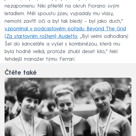
nezapomenu. Niki přiletěl na okruh Fiorano svým
letadlem. Měl spoustu jizev, vypadaly mu vlasy,
nemohl zavřít oči a byl tak bledý – byl jako duch,“
vzpomínal v podcastovém pořadu Beyond The Grid
(Za startovním roštem) Audetto.
„Byl velmi odhodlaný.
Šel do kanceláře a vyšel s kombinézou, která mu
byla hodně velká, protože zhubl deset kilo,“ řekl
tehdejší manažer týmu Ferrari.
Čtěte také