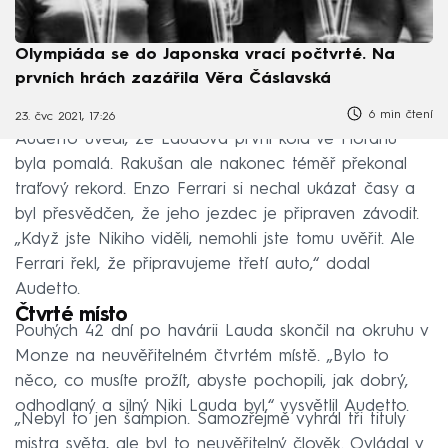
Olympiáda se do Japonska vrací počtvrté. Na
prvních hrách zazářila Věra Čáslavská
6 min čtení
23. čvc 2021, 17:26
Audetto uvedl, že Laudova první kola ve Fioranu
byla pomalá. Rakušan ale nakonec téměř překonal
traťový rekord. Enzo Ferrari si nechal ukázat časy a
byl přesvědčen, že jeho jezdec je připraven závodit.
„Když jste Nikiho viděli, nemohli jste tomu uvěřit. Ale
Ferrari řekl, že připravujeme třetí auto,“ dodal
Audetto.
Čtvrté místo
Pouhých 42 dní po havárii Lauda skončil na okruhu v
Monze na neuvěřitelném čtvrtém místě. „Bylo to
něco, co musíte prožít, abyste pochopili, jak dobrý,
odhodlaný a silný Niki Lauda byl,“ vysvětlil Audetto.
„Nebyl to jen šampion. Samozřejmě vyhrál tři tituly
mistra světa, ale byl to neuvěřitelný člověk. Ovládal v