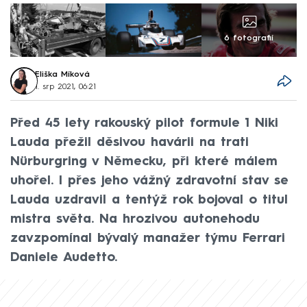
6 fotografií
Eliška Míková
1. srp 2021, 06:21
Před 45 lety rakouský pilot formule 1 Niki
Lauda přežil děsivou havárii na trati
Nürburgring v Německu, při které málem
uhořel. I přes jeho vážný zdravotní stav se
Lauda uzdravil a tentýž rok bojoval o titul
mistra světa. Na hrozivou autonehodu
zavzpomínal bývalý manažer týmu Ferrari
Daniele Audetto.