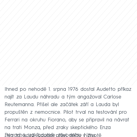
Ihned po nehodě 1. srpna 1976 dostal Audetto příkaz
najít za Laudu náhradu a tým angažoval Carlose
Reutemanna. Přišel ale začátek září a Lauda byl
propuštěn z nemocnice. Pilot trval na testování pro
Ferrari na okruhu Fiorano, aby se připravil na návrat
na trati Monza, před zraky skeptického Enza
Ferrariho, zakladatele závodního týmu.
„Na to, když (Lauda) přijel, nikdy v životě