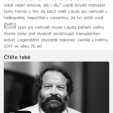
sobě nejen emoce, ale i sílu,“ uvedl bývalý manažer
týmu Ferrari s tím, že když viděl Laudu po nehodě v
helikoptéře, nepočítal s variantou, že ho ještě uvidí
živého.
Kromě jizev po nehodě musel Lauda během svého
života mimo jiné dvakrát podstoupit transplantaci
ledvin. Legendární závodník nakonec zemřel v květnu
2019 ve věku 70 let.
Čtěte také