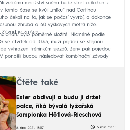
vůli velkému množství sněhu bude start odložen z
 v tomto čase se kvůli „mlíku“ nad Cortinou
ho čekali na to, jak se počasí vyvrbí, a dokonce
 přesunou zhruba o 60 výškových metrů níže.
. Závod je zrušen.
ampionátu bylo poměrně složité. Nicméně podle
 ve čtvrtek od 10:45, muži přijdou se stejnou
bude vyhrazen tréninkům sjezdů, ženy pak pojedou
. V pondělí budou následovat kombinační závody
Čtěte také
Ester obdivuji a budu jí držet
palce, říká bývalá lyžařská
šampionka Höflová-Rieschová
6 min čtení
8. úno 2021, 18:57