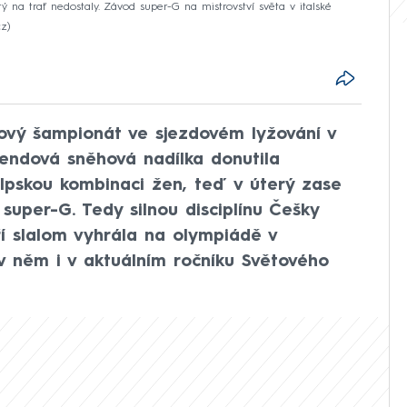
 na trať nedostaly. Závod super-G na mistrovství světa v italské
cz
tový šampionát ve sjezdovém lyžování v
kendová sněhová nadílka donutila
alpskou kombinaci žen, teď v úterý zase
super-G. Tedy silnou disciplínu Češky
í slalom vyhrála na olympiádě v
 v něm i v aktuálním ročníku Světového