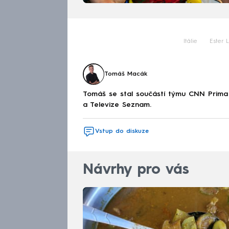
Itálie
Ester 
Tomáš Macák
Tomáš se stal součástí týmu CNN Prima 
a Televize Seznam.
Vstup do diskuze
Návrhy pro vás