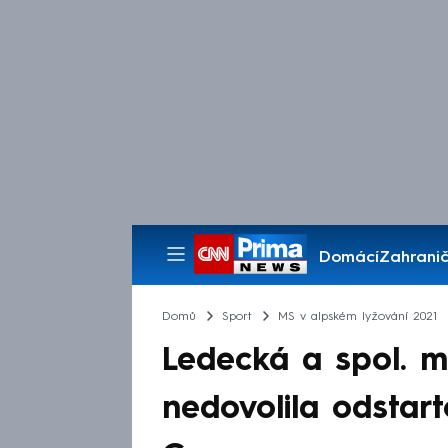
Domácí
Zahranič
Pořady
Domů
Sport
MS v alpském lyžování 2021
Ledecká a spol. m
nedovolila odsta