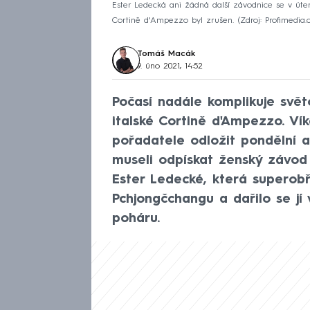
Ester Ledecká ani žádná další závodnice se v úterý
Cortině d'Ampezzo byl zrušen.
Zdroj: Profimedia.
Tomáš Macák
9. úno 2021, 14:52
Počasí nadále komplikuje svě
italské Cortině d'Ampezzo. Ví
pořadatele odložit pondělní 
museli odpískat ženský závod 
Ester Ledecké, která superobř
Pchjongčchangu a dařilo se jí
poháru.