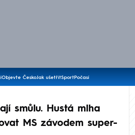
í
Objevte Česko
Jak ušetřit
Sport
Počasí
ají smůlu. Hustá mlha
rtovat MS závodem super-