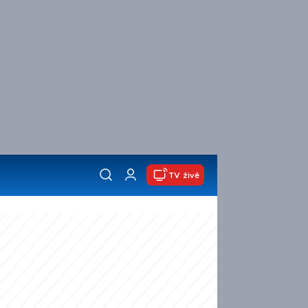
TV živě