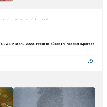
Ledecká
alpské lyžování
sport
NEWS v srpnu 2020. Předtím působil v redakci iSport.cz