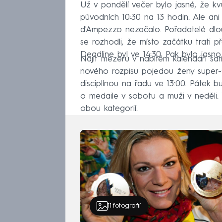
Už v pondělí večer bylo jasné, že k
původních 10:30 na 13 hodin. Ale ani
d'Ampezzo nezačalo. Pořadatelé dlou
se rozhodli, že místo začátku trati
Deadline byl ve 14:30. Pak bylo jasno
Najít mezeru v nabitém kalendáři š
nového rozpisu pojedou ženy super-G
disciplínou na řadu ve 13:00. Pátek 
o medaile v sobotu a muži v neděli
obou kategorií.
11
fotografií