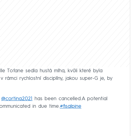
le Tofane sedla hustá mlha, kvůli které byla
v rámci rychlostní disciplíny, jakou super-G je, by
t
@cortina2021
has been cancelled.A potential
communicated in due time.
#fisalpine