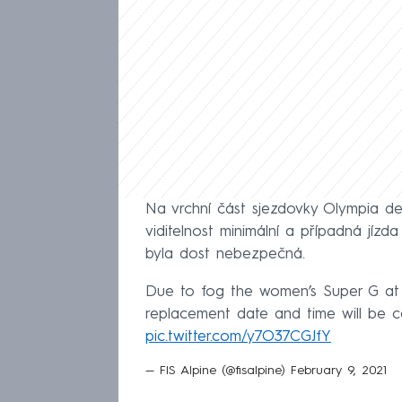
Na vrchní část sjezdovky Olympia del
viditelnost minimální a případná jízda 
byla dost nebezpečná.
Due to fog the women’s Super G a
replacement date and time will be 
pic.twitter.com/y7O37CGJfY
— FIS Alpine (@fisalpine)
February 9, 2021