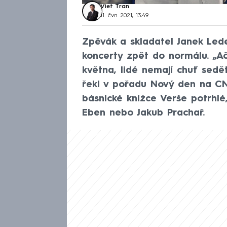
Viet Tran
11. čvn 2021, 13:49
Zpěvák a skladatel Janek Lede
koncerty zpět do normálu. „A
května, lidé nemají chuť sedě
řekl v pořadu Nový den na C
básnické knížce Verše potrhlé
Eben nebo Jakub Prachař.