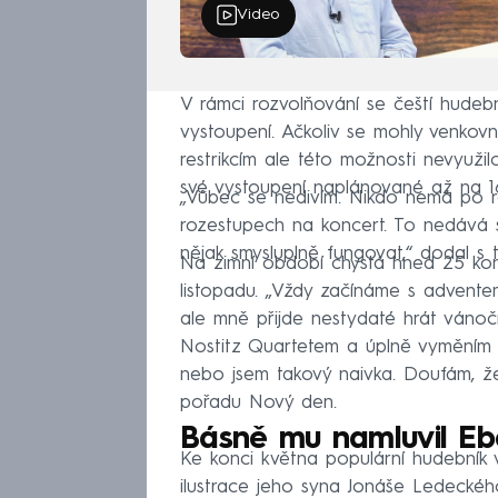
Video
V rámci rozvolňování se čeští hudebn
vystoupení. Ačkoliv se mohly venkov
restrikcím ale této možnosti nevyuži
své vystoupení naplánované až na 1
„Vůbec se nedivím. Nikdo nemá po ro
rozestupech na koncert. To nedává 
nějak smysluplně fungovat,“ dodal s 
Na zimní období chystá hned 25 kon
listopadu. „Vždy začínáme s adventem
ale mně přijde nestydaté hrát vánočn
Nostitz Quartetem a úplně vyměním re
nebo jsem takový naivka. Doufám, že 
pořadu Nový den.
Básně mu namluvil Eb
Ke konci května populární hudebník v
ilustrace jeho syna Jonáše Ledeckéh