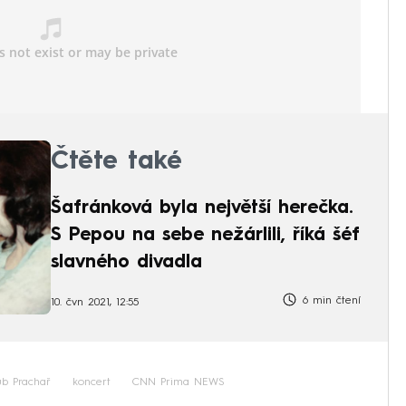
Čtěte také
Šafránková byla největší herečka.
S Pepou na sebe nežárlili, říká šéf
slavného divadla
6 min čtení
10. čvn 2021, 12:55
ub Prachař
koncert
CNN Prima NEWS