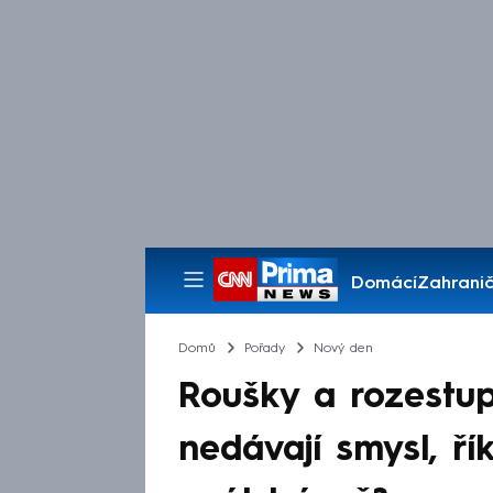
Domácí
Zahranič
Pořady
Domů
Pořady
Nový den
Roušky a rozestu
nedávají smysl, ří