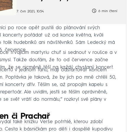
6 min čtení
7. čvn 2021, 10:54
íci po roce opět pustili do plánování svých
ní koncerty pořádat už od konce května, kvůli
lo tolik hudebníků ani návštěvníků. Sám Ledecký má
6. července.
ce trvajícím martyriu chuť si sednout v roušce a v
smysl. Takže doufám, že to od července začne
tím, že se nicméně těší na každý chystaný koncert.
certů v jednom tahu, mají odstartovat koncem
. Poptávka je taková, že by jich po mně chtěli 50,
í koncerty dřív. Těším se, až propojím kapelu s
pertoár. Ale uvidím, jestli se těším oprávněně,
se svět vrátí do normálu,“ rozkryl své plány v
en či Prachař
ydal také knížku Verše potrhlé, kterou zdobí
o. Cesta k básničkám pro děti i dospělé kupodivu