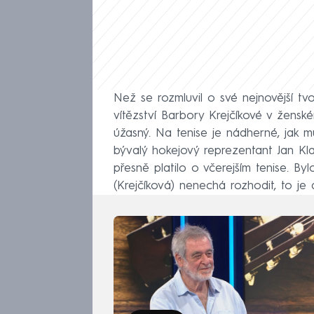
Než se rozmluvil o své nejnovější t
vítězství Barbory Krejčíkové v žensk
úžasný. Na tenise je nádherné, jak mů
bývalý hokejový reprezentant Jan Kl
přesně platilo o včerejším tenise. Byl
(Krejčíková) nenechá rozhodit, to je 