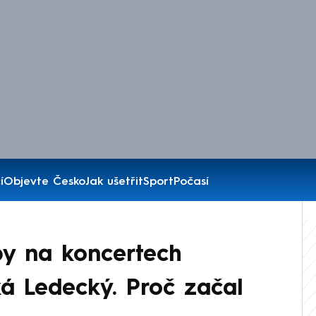
í
Objevte Česko
Jak ušetřit
Sport
Počasí
py na koncertech
ká Ledecký. Proč začal