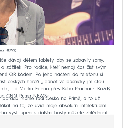
rima NEWS
iče dávají dětem tablety, aby se zabavily samy,
 o zážitek. Pro rodiče, kteří nemají čas číst svým
vené QR kódem. Po jeho načtení do telefonu si
t českých herců. „Jednotlivé básničky jim čtou
anže, od Marka Ebena přes Kubu Prachaře. Každý
se na CNN Prima NEWS.
 v pořadu Máme rádi Česko na Primě, a to už
kat na to, že uvidí moje absolutní intelektuální
Jeho vystoupení s dalšími hosty můžete zhlédnout