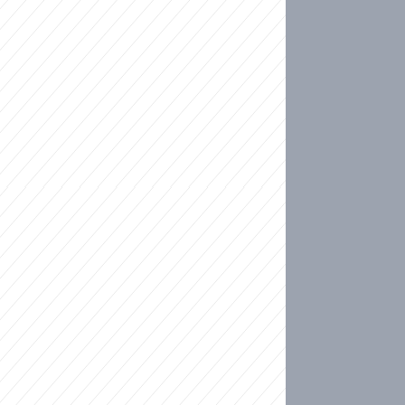
ideo
ní plné slz po 50 letech: Matku donutili dát d
ět spojil test DNA