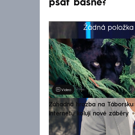
psát básně?
Žádná položka z
Výběr redakce
Video
Záhadná hrozba na Táborsku: 
internetu kolují nové záběry