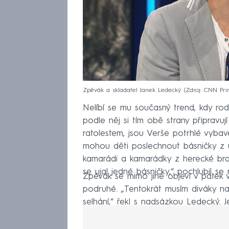
Zpěvák a skladatel Janek Ledecký
Zdroj: CNN P
Nelíbí se mu současný trend, kdy rod
podle něj si tím obě strany připravují
ratolestem, jsou Verše potrhlé vyba
mohou děti poslechnout básničky z ús
kamarádi a kamarádky z herecké br
se ujal jedné básničky,“ pochlubil 
Zpěvák se mimo jiné objeví v pátek
podruhé. „Tentokrát musím diváky nalá
selhání,“ řekl s nadsázkou Ledecký. 
na Primě v 20:15.