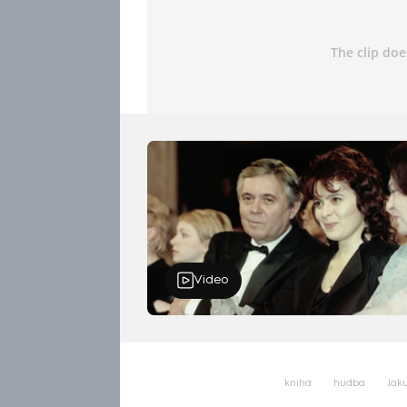
Video
kniha
hudba
Jak