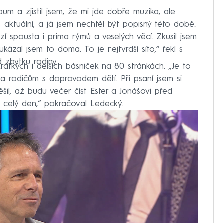
um a zjistil jsem, že mi jde dobře muzika, ale
iš aktuální, a já jsem nechtěl být popisný této době.
ází spousta i prima rýmů a veselých věcí. Zkusil jsem
ázal jsem to doma. To je nejtvrdší síto,“ řekl s
 zbytku rodiny.
átkých i delších básniček na 80 stránkách. „Je to
 rodičům s doprovodem dětí. Při psaní jsem si
il, až budu večer číst Ester a Jonášovi před
l celý den,“ pokračoval Ledecký.