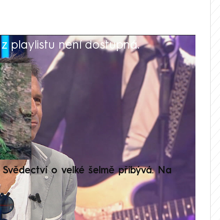
 playlistu není dostupná.
V
Svědectví o velké šelmě přibývá. Na
Setká
je op