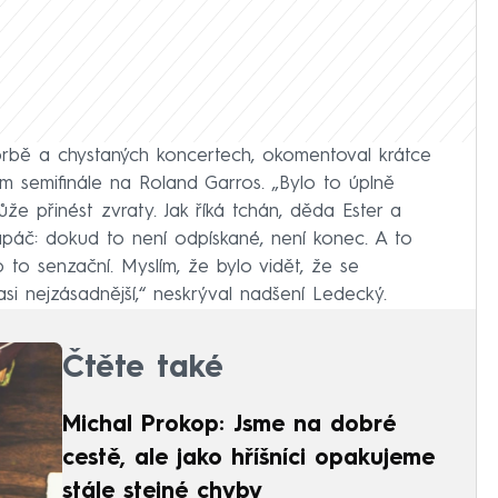
vorbě a chystaných koncertech, okomentoval krátce
ém semifinále na Roland Garros. „Bylo to úplně
že přinést zvraty. Jak říká tchán, děda Ester a
apáč: dokud to není odpískané, není konec. A to
o to senzační. Myslím, že bylo vidět, že se
asi nejzásadnější,“ neskrýval nadšení Ledecký.
Čtěte také
Michal Prokop: Jsme na dobré
cestě, ale jako hříšníci opakujeme
stále stejné chyby