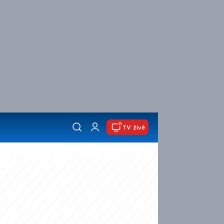
TV živě