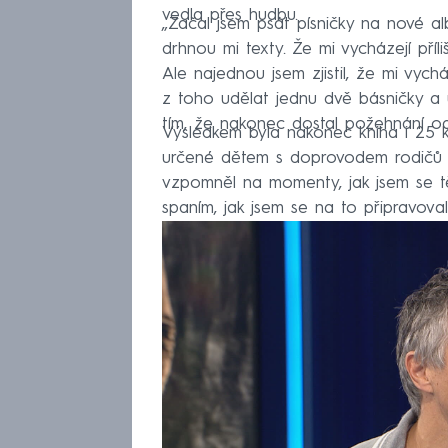
vedla přes hudbu.
„Začal jsem psát písničky na nové alb
drhnou mi texty. Že mi vycházejí příl
Ale najednou jsem zjistil, že mi vych
z toho udělat jednu dvě básničky a uk
tím, že nakonec dostal požehnání od
Výsledkem byla nakonec kniha i 25 kr
určené dětem s doprovodem rodičů a
vzpomněl na momenty, jak jsem se těš
spaním, jak jsem se na to připravova