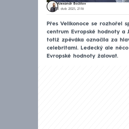
Alexandr Božilov
5. dub 2021, 21:16
Přes Velikonoce se rozhořel 
centrum Evropské hodnoty a 
totiž zpěváka označila za hla
celebritami. Ledecký ale ně
Evropské hodnoty žalovat.