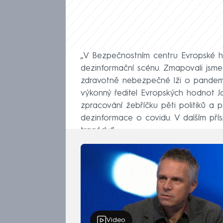
„V Bezpečnostním centru Evropské h
dezinformační scénu. Zmapovali jsme 
zdravotně nebezpečné lži o pandemi
výkonný ředitel Evropských hodnot Ja
zpracování žebříčku pěti politiků a pět
dezinformace o covidu. V dalším pří
tragédy“.
Video