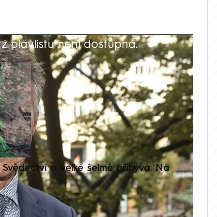
 playlistu není dostupná.
V
Svědectví o velké šelmě přibývá. Na
Setká
je op