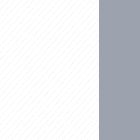
ideo
ní plné slz po 50 letech: Matku donutili dát d
ět spojil test DNA