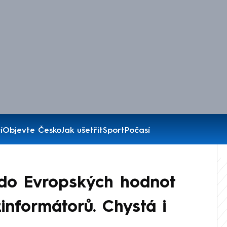
í
Objevte Česko
Jak ušetřit
Sport
Počasí
 do Evropských hodnot
informátorů. Chystá i