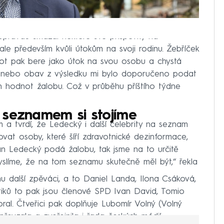
opravdu smazal některé své příspěvky na
ale především kvůli útokům na svoji rodinu. Žebříček
not pak bere jako útok na svou osobu a chystá
yb nebo obav z výsledku mi bylo doporučeno podat
 hodnot žalobu. Což v průběhu příštího týdne
 seznamem si stojíme
m a tvrdí, že Ledecký i další celebrity na seznam
vat osoby, které šíří zdravotnické dezinformace,
an Ledecký podá žalobu, tak jsme na to určitě
yslíme, že na tom seznamu skutečně měl být,“ řekla
 další zpěváci, a to Daniel Landa, Ilona Csáková,
itiků to pak jsou členové SPD Ivan David, Tomio
al. Čtveřici pak doplňuje Lubomír Volný (Volný
převzala a zveřejnila i řada českých médií.