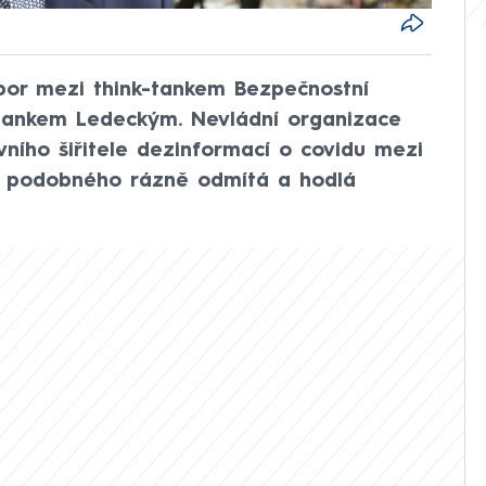
spor mezi think-tankem Bezpečnostní
Jankem Ledeckým. Nevládní organizace
vního šiřitele dezinformací o covidu mezi
co podobného rázně odmítá a hodlá