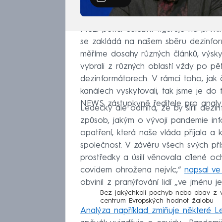
Mezi pěticí celebrit figuruje na prvn
se zakládá na našem sběru dezinfor
měříme dosahy různých článků, výsk
vybrali z různých oblastí vždy po pět
dezinformátorech. V rámci toho, jak
kanálech vyskytovali, tak jsme je d
NEWS zástupkyně ředitele pro analyt
Ledecký ale odmítá, že by šířil dezi
způsob, jakým o vývoji pandemie inf
opatření, která naše vláda přijala a 
společnost. V závěru všech svých př
prostředky a úsilí věnovala cílené oc
covidem ohrožena nejvíc,“
napsal ve
obvinil z pranýřování lidí „ve jménu 
Bez jakýchkoli pochyb nebo obav z 
centrum Evropských hodnot žalobu
Analýza například zmiňuje některé Le