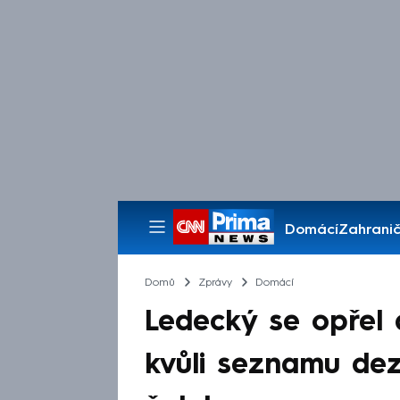
Domácí
Zahranič
Pořady
Domů
Zprávy
Domácí
Ledecký se opřel
kvůli seznamu dez