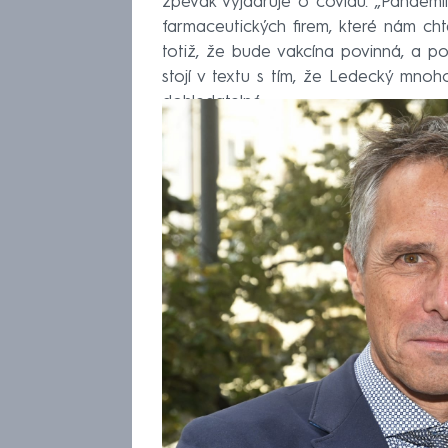
zpěvák vyjadřuje o covidu. „Pandem
farmaceutických firem, které nám chtěj
totiž, že bude vakcína povinná, a p
stojí v textu s tím, že Ledecký mnoh
dohledatelné.