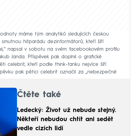
odnoty máme tým analytiků sledujících českou
smutnou hitparádu dezinformátorů, kteří šíří
i,“ napsal v sobotu na svém facebookovém profilu
kub Janda. Příspěvek pak doplnil o grafické
i celebrit, kteří podle think-tanku nejvíce šíří
spěvku pak pětici celebrit označil za „nebezpečné
Čtěte také
Ledecký: Život už nebude stejný.
Někteří nebudou chtít ani sedět
vedle cizích lidí