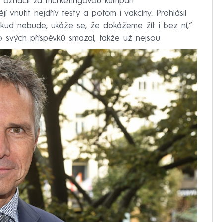
ii označil za marketingovou kampaň
í vnutit nejdřív testy a potom i vakcíny. Prohlásil
okud nebude, ukáže se, že dokážeme žít i bez ní,“
o svých příspěvků smazal, takže už nejsou