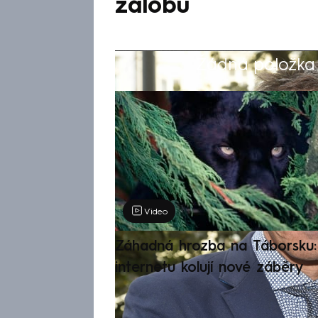
žalobu
Žádná položka z
Výběr redakce
Video
Záhadná hrozba na Táborsku: 
internetu kolují nové záběry