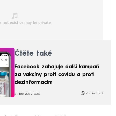
Čtěte také
Facebook zahajuje další kampaň
za vakcíny proti covidu a proti
dezinformacím
6 min čtení
21. bře 2021, 13:23