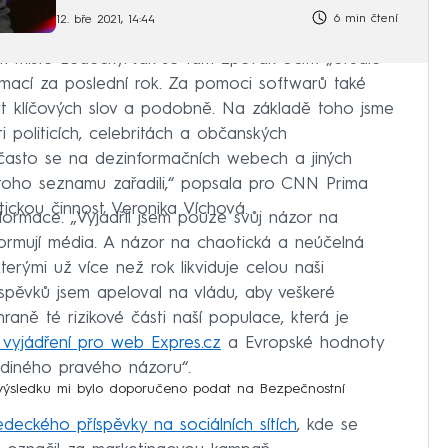
6 min čtení
12. bře 2021, 14:44
ím místě Ledecký. Jak se tam zpěvák ocitl? „Studie
mací za poslední rok. Za pomoci softwarů také
yt klíčových slov a podobně. Na základě toho jsme
i politicích, celebritách a občanských
 často se na dezinformačních webech a jiných
o toho seznamu zařadili,“ popsala pro CNN Prima
ickou činnost Veronika Víchová.
nformace. „Vyjádřil jsem pouze svůj názor na
ormují média. A názor na chaotická a neúčelná
kterými už více než rok likviduje celou naši
íspěvků jsem apeloval na vládu, aby veškeré
hraně té rizikové části naší populace, která je
 vyjádření pro web Expres.cz
a Evropské hodnoty
jediného pravého názoru“.
výsledku mi bylo doporučeno podat na Bezpečnostní
deckého příspěvky na sociálních sítích
, kde se