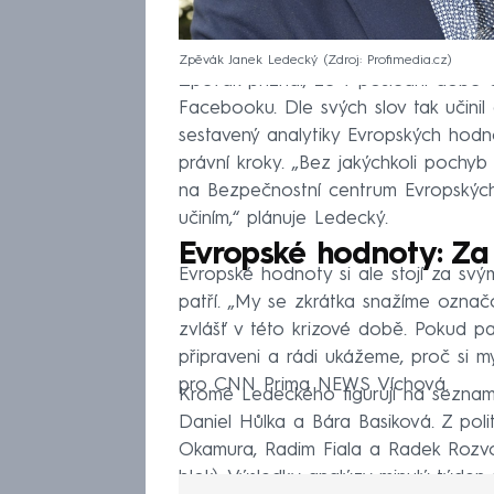
Zpěvák Janek Ledecký
Zdroj: Profimedia.cz
Zpěvák přiznal, že v poslední době 
Facebooku. Dle svých slov tak učinil 
sestavený analytiky Evropských hod
právní kroky. „Bez jakýchkoli poch
na Bezpečnostní centrum Evropských
učiním,“ plánuje Ledecký.
Evropské hodnoty: Za
Evropské hodnoty si ale stojí za svý
patří. „My se zkrátka snažíme označo
zvlášť v této krizové době. Pokud p
připraveni a rádi ukážeme, proč si m
pro CNN Prima NEWS Víchová.
Kromě Ledeckého figurují na seznamu
Daniel Hůlka a Bára Basiková. Z pol
Okamura, Radim Fiala a Radek Rozvor
blok). Výsledky analýzy minulý týden 