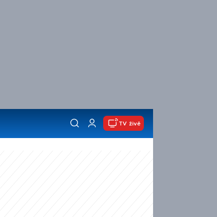
TV živě