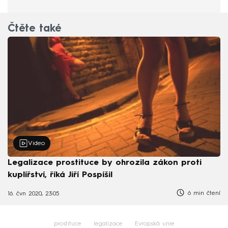
Čtěte také
Video
Legalizace prostituce by ohrozila zákon proti
kuplířství, říká Jiří Pospíšil
6 min čtení
16. čvn 2020, 23:05
prostituce
legalizace
Evropská unie