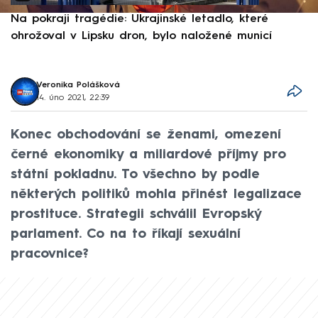
Na pokraji tragédie: Ukrajinské letadlo, které
P
ohrožoval v Lipsku dron, bylo naložené municí
e
Veronika Polášková
14. úno 2021, 22:39
Konec obchodování se ženami, omezení
černé ekonomiky a miliardové příjmy pro
státní pokladnu. To všechno by podle
některých politiků mohla přinést legalizace
prostituce. Strategii schválil Evropský
parlament. Co na to říkají sexuální
pracovnice?