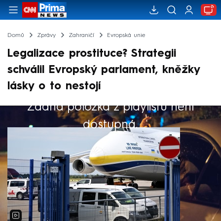
Domů
Zprávy
Zahraničí
Evropská unie
Legalizace prostituce? Strategii
schválil Evropský parlament, kněžky
lásky o to nestojí
Žádná položka z playlistu není
Výběr redakce
dostupná.