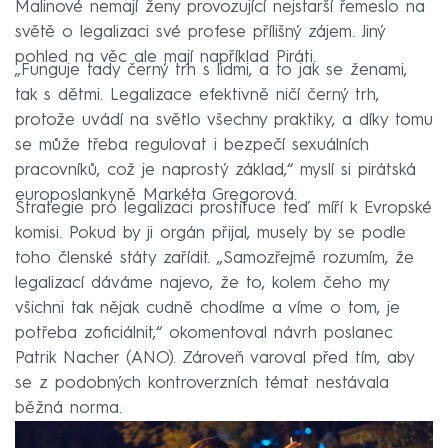
Malinové nemají ženy provozující nejstarší řemeslo na
světě o legalizaci své profese přílišný zájem. Jiný
pohled na věc ale mají například Piráti.
„Funguje tady černý trh s lidmi, a to jak se ženami,
tak s dětmi. Legalizace efektivně ničí černý trh,
protože uvádí na světlo všechny praktiky, a díky tomu
se může třeba regulovat i bezpečí sexuálních
pracovníků, což je naprostý základ,“ myslí si pirátská
europoslankyně Markéta Gregorová.
Strategie pro legalizaci prostituce teď míří k Evropské
komisi. Pokud by ji orgán přijal, musely by se podle
toho členské státy zařídit. „Samozřejmě rozumím, že
legalizací dáváme najevo, že to, kolem čeho my
všichni tak nějak cudně chodíme a víme o tom, je
potřeba zoficiálnit,“ okomentoval návrh poslanec
Patrik Nacher (ANO). Zároveň varoval před tím, aby
se z podobných kontroverzních témat nestávala
běžná norma.