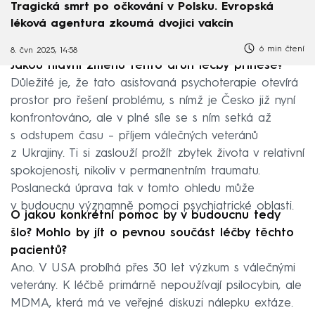
Tragická smrt po očkování v Polsku. Evropská
léková agentura zkoumá dvojici vakcín
6 min čtení
8. čvn 2025, 14:58
Jakou hlavní změnu tento druh léčby přinese?
Důležité je, že tato asistovaná psychoterapie otevírá
prostor pro řešení problému, s nímž je Česko již nyní
konfrontováno, ale v plné síle se s ním setká až
s odstupem času – příjem válečných veteránů
z Ukrajiny. Ti si zaslouží prožít zbytek života v relativní
spokojenosti, nikoliv v permanentním traumatu.
Poslanecká úprava tak v tomto ohledu může
v budoucnu významně pomoci psychiatrické oblasti.
O jakou konkrétní pomoc by v budoucnu tedy
šlo? Mohlo by jít o pevnou součást léčby těchto
pacientů?
Ano. V USA probíhá přes 30 let výzkum s válečnými
veterány. K léčbě primárně nepoužívají psilocybin, ale
MDMA, která má ve veřejné diskuzi nálepku extáze.