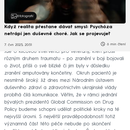
8
fotografií
Když realita přestane dávat smysl: Psychóza
netrápí jen duševně choré. Jak se projevuje?
6 min čtení
7. čvn 2025, 20:51
Jde o klíčovou intervenci pro veterány, kteří prošli
různým druhem traumatu – po zranění v boji bojovali
o život, přišli o své blízké či jim byly v důsledku
zranění amputovány končetiny. Okruh pacientů je
nesmírně široký. Již dnes mezi Národním ústavem
duševního zdraví a zdravotnictvím ukrajinské vlády
probíhá čilá komunikace. Věřím, že v rámci jednání
bývalých prezidentů Global Commission on Drug
Policy budeme schopni udělat politické kroky na té
nejvyšší úrovni. S největší pravděpodobností totiž
významná část této péče nebude po skončení