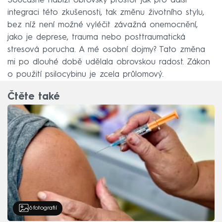
Současně nabízí obrovský prostor jak pro další
integraci této zkušenosti, tak změnu životního stylu,
bez níž není možné vyléčit závažná onemocnění,
jako je deprese, trauma nebo posttraumatická
stresová porucha. A mé osobní dojmy? Tato změna
mi po dlouhé době udělala obrovskou radost. Zákon
o použití psilocybinu je zcela průlomový.
Čtěte také
6
fotografií