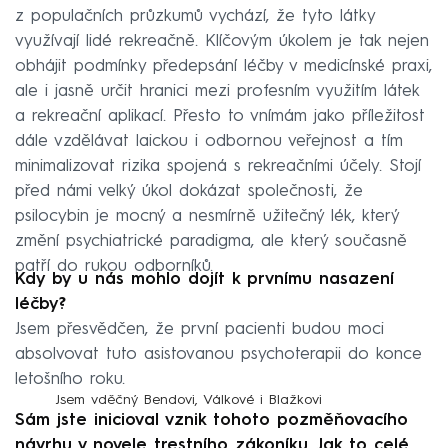
z populačních průzkumů vychází, že tyto látky
využívají lidé rekreačně. Klíčovým úkolem je tak nejen
obhájit podmínky předepsání léčby v medicínské praxi,
ale i jasně určit hranici mezi profesním využitím látek
a rekreační aplikací. Přesto to vnímám jako příležitost
dále vzdělávat laickou i odbornou veřejnost a tím
minimalizovat rizika spojená s rekreačními účely. Stojí
před námi velký úkol dokázat společnosti, že
psilocybin je mocný a nesmírně užitečný lék, který
změní psychiatrické paradigma, ale který současně
patří do rukou odborníků.
Kdy by u nás mohlo dojít k prvnímu nasazení
léčby?
Jsem přesvědčen, že první pacienti budou moci
absolvovat tuto asistovanou psychoterapii do konce
letošního roku.
Jsem vděčný Bendovi, Válkové i Blažkovi
Sám jste inicioval vznik tohoto pozměňovacího
návrhu v novele trestního zákoníku. Jak to celé