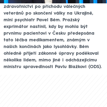
Sněmovna, může významně pomoci ve
zdravotnictví po příchodu válečných
veteránů po skončení války na Ukrajině,
míní psychiatr Pavel Bém. Pražský
exprimátor nastínil, kdy by mohla být
prvnímu pacientovi v Česku předepsána
tato léčba medikamentem, známým v
našich končinách jako lysohlávky. Bém
ohledně přijetí zákonné úpravy poděkoval
několika lidem, mimo jiné i odcházejícímu
ministru spravedlnosti Pavlu Blažkovi (ODS).