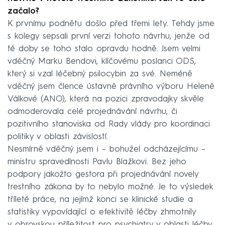
začalo?
K prvnímu podnětu došlo před třemi lety. Tehdy jsme
s kolegy sepsali první verzi tohoto návrhu, jenže od
té doby se toho stalo opravdu hodně. Jsem velmi
vděčný Marku Bendovi, klíčovému poslanci ODS,
který si vzal léčebný psilocybin za své. Neméně
vděčný jsem člence ústavně právního výboru Heleně
Válkové (ANO), která na pozici zpravodajky skvěle
odmoderovala celé projednávání návrhu, či
pozitivního stanoviska od Rady vlády pro koordinaci
politiky v oblasti závislostí.
Nesmírně vděčný jsem i – bohužel odcházejícímu –
ministru spravedlnosti Pavlu Blažkovi. Bez jeho
podpory jakožto gestora při projednávání novely
trestního zákona by to nebylo možné. Je to výsledek
tříleté práce, na jejímž konci se klinické studie a
statistiky vypovídající o efektivitě léčby zhmotnily
v obrovskou příležitost pro psychiatry v oblasti léčby