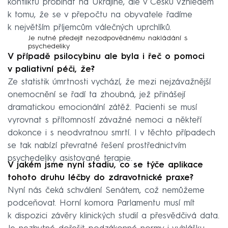
konfliktu probíhat na Ukrajině, ale v Česku vzhledem
k tomu, že se v přepočtu na obyvatele řadíme
k největším příjemcům válečných uprchlíků.
Je nutné předejít nezodpovědnému nakládání s
psychedeliky
V případě psilocybinu ale byla i řeč o pomoci
v paliativní péči, že?
Ze statistik úmrtnosti vychází, že mezi nejzávažnější
onemocnění se řadí ta zhoubná, jež přinášejí
dramatickou emocionální zátěž. Pacienti se musí
vyrovnat s přítomností závažné nemoci a někteří
dokonce i s neodvratnou smrtí. I v těchto případech
se tak nabízí převratné řešení prostřednictvím
psychedeliky asistované terapie.
V jakém jsme nyní stadiu, co se týče aplikace
tohoto druhu léčby do zdravotnické praxe?
Nyní nás čeká schválení Senátem, což nemůžeme
podceňovat. Horní komora Parlamentu musí mít
k dispozici závěry klinických studií a přesvědčivá data.