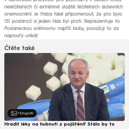
neléčitelných či extrémně složitě léčitelných duševních
onemocnění. Je třeba také připomenout, že pro bylo
151 poslanců a jeden hlas byl proti. Reprezentuje to
Poslaneckou sněmovnu napříč kluby, považuji to za
naprostý unikát.
Čtěte také
7
fotografií
Hradit léky na hubnutí z pojištění? Stálo by to