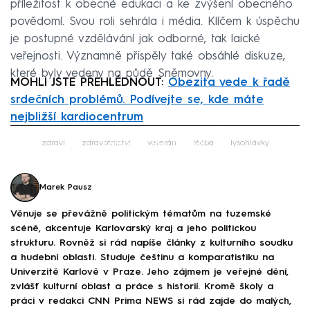
příležitost k obecné edukaci a ke zvýšení obecného
povědomí. Svou roli sehrála i média. Klíčem k úspěchu
je postupné vzdělávání jak odborné, tak laické
veřejnosti. Významně přispěly také obsáhlé diskuze,
které byly vedeny na půdě Sněmovny.
MOHLI JSTE PŘEHLÉDNOUT:
Obezita vede k řadě
srdečních problémů. Podívejte se, kde máte
nejbližší kardiocentrum
Failed to fetch
zdraví
zdravotnictví
veterán
léčba
lysohlávky
Marek Pausz
Věnuje se převážně politickým tématům na tuzemské
scéně, akcentuje Karlovarský kraj a jeho politickou
strukturu. Rovněž si rád napíše články z kulturního soudku
a hudební oblasti. Studuje češtinu a komparatistiku na
Univerzitě Karlově v Praze. Jeho zájmem je veřejné dění,
zvlášť kulturní oblast a práce s historií. Kromě školy a
práci v redakci CNN Prima NEWS si rád zajde do malých,