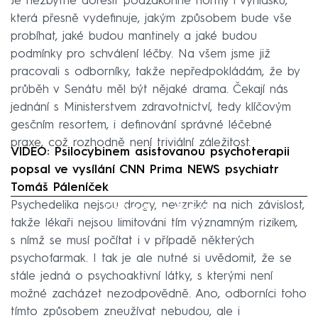
Je nezbytné dořešit podzákonné normy i vyhlášku,
která přesně vydefinuje, jakým způsobem bude vše
probíhat, jaké budou mantinely a jaké budou
podmínky pro schválení léčby. Na všem jsme již
pracovali s odborníky, takže nepředpokládám, že by
průběh v Senátu měl být nějaké drama. Čekají nás
jednání s Ministerstvem zdravotnictví, tedy klíčovým
gesčním resortem, i definování správné léčebné
praxe, což rozhodně není triviální záležitost.
VIDEO: Psilocybinem asistovanou psychoterapii
popsal ve vysílání CNN Prima NEWS psychiatr
Tomáš Páleníček
Psychedelika nejsou drogy, nevzniká na nich závislost,
Failed to fetch
takže lékaři nejsou limitováni tím významným rizikem,
s nímž se musí počítat i v případě některých
psychofarmak. I tak je ale nutné si uvědomit, že se
stále jedná o psychoaktivní látky, s kterými není
možné zacházet nezodpovědně. Ano, odborníci toho
tímto způsobem zneužívat nebudou, ale i