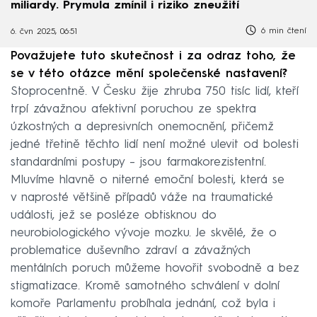
miliardy. Prymula zmínil i riziko zneužití
6 min čtení
6. čvn 2025, 06:51
Považujete tuto skutečnost i za odraz toho, že
se v této otázce mění společenské nastavení?
Stoprocentně. V Česku žije zhruba 750 tisíc lidí, kteří
trpí závažnou afektivní poruchou ze spektra
úzkostných a depresivních onemocnění, přičemž
jedné třetině těchto lidí není možné ulevit od bolesti
standardními postupy – jsou farmakorezistentní.
Mluvíme hlavně o niterné emoční bolesti, která se
v naprosté většině případů váže na traumatické
události, jež se posléze obtisknou do
neurobiologického vývoje mozku. Je skvělé, že o
problematice duševního zdraví a závažných
mentálních poruch můžeme hovořit svobodně a bez
stigmatizace. Kromě samotného schválení v dolní
komoře Parlamentu probíhala jednání, což byla i