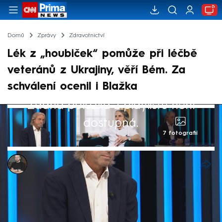
Domů
Zprávy
Zdravotnictví
Lék z „houbiček“ pomůže při léčbě
veteránů z Ukrajiny, věří Bém. Za
schválení ocenil i Blažka
Žádná položka z playlistu není
dostupná.
7 fotografií
Marek Pausz
16. čvn 2025, 16:23
Využití léčebného psilocybinu při
asistované psychoterapii, které schválila