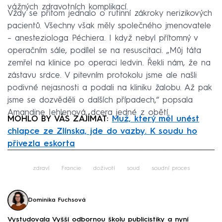
vážných zdravotních komplikací.
Vždy se přitom jednalo o rutinní zákroky nerizikových
pacientů. Všechny však měly společného jmenovatele
– anesteziologa Péchiera. I když nebyl přítomný v
operačním sále, podílel se na resuscitaci. „Můj táta
zemřel na klinice po operaci ledvin. Řekli nám, že na
zástavu srdce. V pitevním protokolu jsme ale našli
podivné nejasnosti a podali na kliniku žalobu. Až pak
jsme se dozvěděli o dalších případech,“ popsala
Amandine Iehlenová, dcera jedné z obětí.
MOHLO BY VÁS ZAJÍMAT:
Muž, který měl unést
chlapce ze Zlínska, jde do vazby. K soudu ho
přivezla eskorta
Failed to fetch
zdraví
Francie
doživotí
soud
soudní proces
Dominika Fuchsová
Vystudovala Vyšší odbornou školu publicistiky a nyní