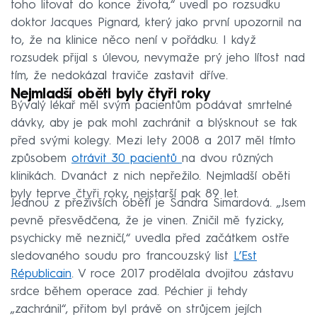
toho litovat do konce života,“ uvedl po rozsudku
doktor Jacques Pignard, který jako první upozornil na
to, že na klinice něco není v pořádku. I když
rozsudek přijal s úlevou, nevymaže prý jeho lítost nad
tím, že nedokázal traviče zastavit dříve.
Nejmladší oběti byly čtyři roky
Bývalý lékař měl svým pacientům podávat smrtelné
dávky, aby je pak mohl zachránit a blýsknout se tak
před svými kolegy. Mezi lety 2008 a 2017 měl tímto
způsobem
otrávit 30 pacientů
na dvou různých
klinikách. Dvanáct z nich nepřežilo. Nejmladší oběti
byly teprve čtyři roky, nejstarší pak 89 let.
Jednou z přeživších obětí je Sandra Simardová. „Jsem
pevně přesvědčena, že je vinen. Zničil mě fyzicky,
psychicky mě nezničí,“ uvedla před začátkem ostře
sledovaného soudu pro francouzský list
L’Est
Républicain
. V roce 2017 prodělala dvojitou zástavu
srdce během operace zad. Péchier ji tehdy
„zachránil“, přitom byl právě on strůjcem jejích