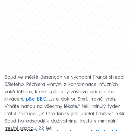
Soud ve městě Besançon ve východní Francii shledal
53letého Péchiera vinným z kontaminace infuzních
vaků látkami, které způsobily zástavu srdce nebo
krvácení,
píše BBC.
„Jste doktor Smrt, travič, vrah.
Vrháte hanbu na všechny lékaře,“ řekli minulý týden
státní zástupci. „Z této kliniky jste udělal hřbitov,“ řekli.
Soud ho odsoudil k doživotnímu trestu s minimální
trestní sazbou 22 let.