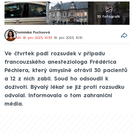
10 fotografií
Dominika Fuchsová
Akt. 18. pro 2025, 10:35
• 18. pro 2025, 10:10
Ve čtvrtek padl rozsudek v případu
francouzského anesteziologa Frédérica
Péchiera, který úmyslně otrávil 30 pacientů
a 12 z nich zabil. Soud ho odsoudil k
doživotí. Bývalý lékař se již proti rozsudku
odvolal. Informovala o tom zahraniční
média.