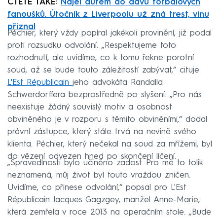
ČTĚTE TAKÉ:
Najel autem do davu fotbalových
fanoušků. Útočník z Liverpoolu už zná trest, vinu
přiznal
Péchier, který vždy popíral jakékoli provinění, již podal
proti rozsudku odvolání. „Respektujeme toto
rozhodnutí, ale uvidíme, co k tomu řekne porotní
soud, až se bude touto záležitostí zabývat,“ cituje
L'Est Républicain
jeho advokáta Randalla
Schwerdorffera bezprostředně po slyšení. „Pro nás
neexistuje žádný souvislý motiv a osobnost
obviněného je v rozporu s těmito obviněními,“ dodal
právní zástupce, který stále trvá na nevině svého
klienta. Péchier, který nečekal na soud za mřížemi, byl
do vězení odvezen hned po skončení líčení.
„Spravedlnosti bylo učiněno zadost. Pro mě to tolik
neznamená, můj život byl touto vraždou zničen.
Uvidíme, co přinese odvolání,“ popsal pro L'Est
Républicain Jacques Gagzgey, manžel Anne-Marie,
která zemřela v roce 2013 na operačním stole. „Bude