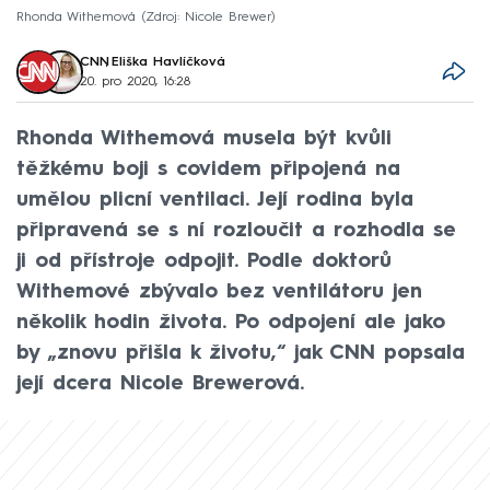
Rhonda Withemová
Zdroj: Nicole Brewer
CNN
,
Eliška Havlíčková
20. pro 2020, 16:28
Rhonda Withemová musela být kvůli
těžkému boji s covidem připojená na
umělou plicní ventilaci. Její rodina byla
připravená se s ní rozloučit a rozhodla se
ji od přístroje odpojit. Podle doktorů
Withemové zbývalo bez ventilátoru jen
několik hodin života. Po odpojení ale jako
by „znovu přišla k životu,“ jak CNN popsala
její dcera Nicole Brewerová.