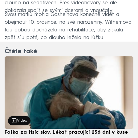
dlouho na sedativech. Přes videohovory se ale
dokázala spojit se svými dcerami a vnoučaty.
Svou matku mohla Gosheinová konečně vidět a
obejmout 10. prosince, na své narozeniny. Withemová
tou dobou docházela na rehabilitace, aby získala
zpět sílu poté, co dlouho ležela na lůžku.
Čtěte také
Video
Fotka za tisíc slov. Lékař pracující 256 dní v kuse