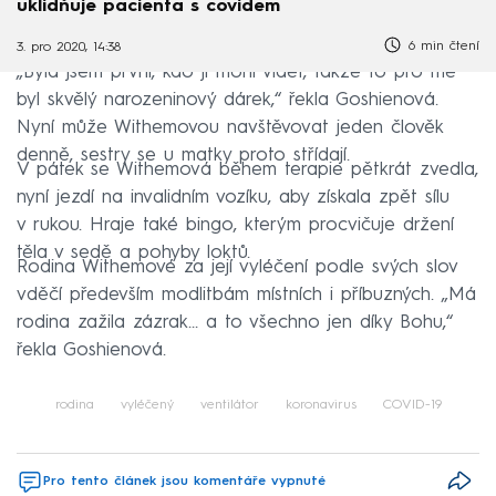
uklidňuje pacienta s covidem
6 min čtení
3. pro 2020, 14:38
„Byla jsem první, kdo ji mohl vidět, takže to pro mě
byl skvělý narozeninový dárek,“ řekla Goshienová.
Nyní může Withemovou navštěvovat jeden člověk
denně, sestry se u matky proto střídají.
V pátek se Withemová během terapie pětkrát zvedla,
nyní jezdí na invalidním vozíku, aby získala zpět sílu
v rukou. Hraje také bingo, kterým procvičuje držení
těla v sedě a pohyby loktů.
Rodina Withemové za její vyléčení podle svých slov
vděčí především modlitbám místních i příbuzných. „Má
rodina zažila zázrak… a to všechno jen díky Bohu,“
řekla Goshienová.
rodina
vyléčený
ventilátor
koronavirus
COVID-19
Pro tento článek jsou komentáře vypnuté