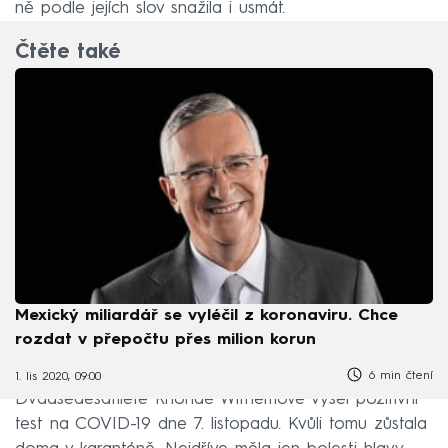
ně podle jejích slov snažila i usmát.
Čtěte také
Mexický miliardář se vyléčil z koronaviru. Chce
rozdat v přepočtu přes milion korun
6 min čtení
1. lis 2020, 09:00
Dvaašedesátileté Rhondě Withemové vyšel pozitivní
test na COVID-19 dne 7. listopadu. Kvůli tomu zůstala