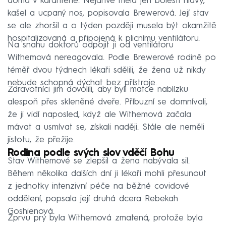
doma v karanténě. Nejdříve měla jen bolesti hlavy,
kašel a ucpaný nos, popisovala Brewerová. Její stav
se ale zhoršil a o týden později musela být okamžitě
hospitalizovaná a připojená k plicnímu ventilátoru.
Na snahu doktorů odpojit ji od ventilátoru
Withemová nereagovala. Podle Brewerové rodině po
téměř dvou týdnech lékaři sdělili, že žena už nikdy
nebude schopná dýchat bez přístroje.
Zdravotníci jim dovolili, aby byli matce nablízku
alespoň přes skleněné dveře. Příbuzní se domnívali,
že ji vidí naposled, když ale Withemová začala
mávat a usmívat se, získali naději. Stále ale neměli
jistotu, že přežije.
Rodina podle svých slov vděčí Bohu
Stav Withemové se zlepšil a žena nabývala sil.
Během několika dalších dní ji lékaři mohli přesunout
z jednotky intenzivní péče na běžné covidové
oddělení, popsala její druhá dcera Rebekah
Goshienová.
Zprvu prý byla Withemová zmatená, protože byla