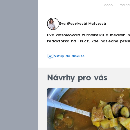
video
rodina
Eva (Pavelková) Matysová
Eva absolvovala žurnalistiku a mediální s
redaktorka na TN.cz, kde následně přešl
Vstup do diskuze
Návrhy pro vás