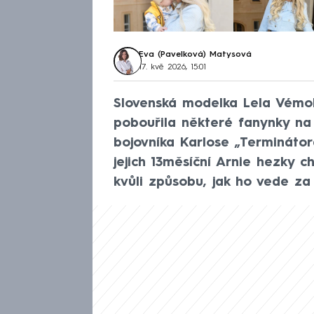
Eva (Pavelková) Matysová
17. kvě 2026, 15:01
Slovenská modelka Lela Vémo
pobouřila některé fanynky na 
bojovníka Karlose „Terminátor
jejich 13měsíční Arnie hezky ch
kvůli způsobu, jak ho vede za 