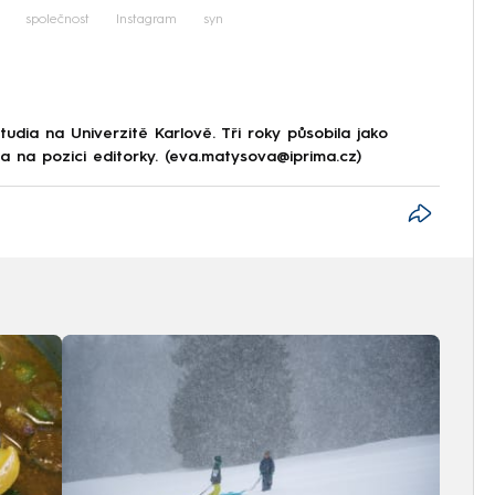
společnost
Instagram
syn
tudia na Univerzitě Karlově. Tři roky působila jako
a na pozici editorky. (eva.matysova@iprima.cz)