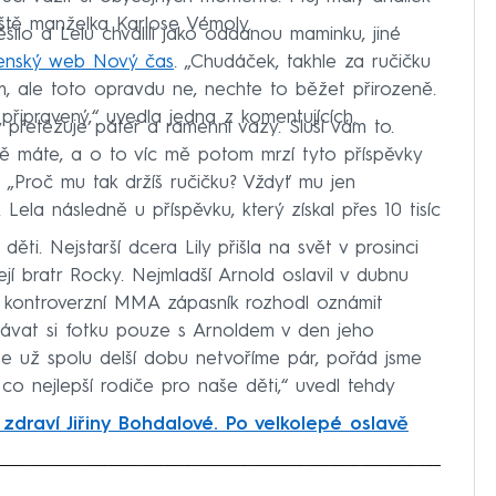
ještě manželka Karlose Vémoly.
ilo a Lelu chválili jako oddanou maminku, jiné
venský web Nový čas
. „Chudáček, takhle za ručičku
m, ale toto opravdu ne, nechte to běžet přirozeně.
ipravený,“ uvedla jedna z komentujících.
ky přetěžuje páteř a ramenní vazy. Sluší vám to.
obě máte, a o to víc mě potom mrzí tyto příspěvky
a. „Proč mu tak držíš ručičku? Vždyť mu jen
a. Lela následně u příspěvku, který získal přes 10 tisíc
ti. Nejstarší dcera Lily přišla na svět v prosinci
ejí bratr Rocky. Nejmladší Arnold oslavil v dubnu
e kontroverzní MMA zápasník rozhodl oznámit
ávat si fotku pouze s Arnoldem v den jeho
 že už spolu delší dobu netvoříme pár, pořád jsme
o nejlepší rodiče pro naše děti,“ uvedl tehdy
zdraví Jiřiny Bohdalové. Po velkolepé oslavě
iled to fetch