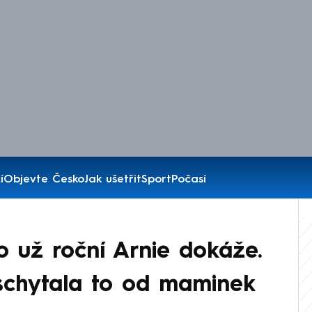
í
Objevte Česko
Jak ušetřit
Sport
Počasí
co už roční Arnie dokáže.
 schytala to od maminek