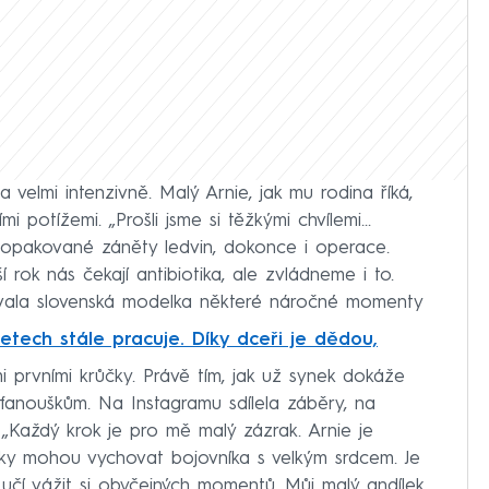
a velmi intenzivně. Malý Arnie, jak mu rodina říká,
i potížemi. „Prošli jsme si těžkými chvílemi...
opakované záněty ledvin, dokonce i operace.
 rok nás čekají antibiotika, ale zvládneme i to.
vala slovenská modelka některé náročné momenty
 letech stále pracuje. Díky dceři je dědou,
i prvními krůčky. Právě tím, jak už synek dokáže
 fanouškům. Na Instagramu sdílela záběry, na
 „Každý krok je pro mě malý zázrak. Arnie je
tky mohou vychovat bojovníka s velkým srdcem. Je
učí vážit si obyčejných momentů. Můj malý andílek