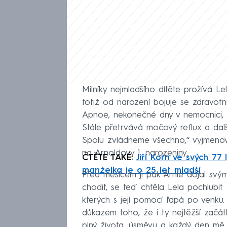
Milníky nejmladšího dítěte prožívá Lel
totiž od narození bojuje se zdravotním
Apnoe, nekonečné dny v nemocnici, 
Stále přetrvává močový reflux a další
Spolu zvládneme všechno,“ vyjmeno
na Arnoldovy 1. narozeniny.
ČTĚTE TAKÉ:
Jiří Korn ve svých 77
manželka je o 25 let mladší
Před měsícem ji pak Arnie dojal svým
chodit, se teď chtěla Lela pochlubit
kterých s její pomocí ťapá po venku.
důkazem toho, že i ty nejtěžší začá
plný života, úsměvu a každý den mě 