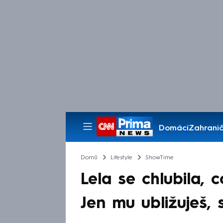
Domácí
Zahranič
Pořady
Domů
Lifestyle
ShowTime
Lela se chlubila, 
Jen mu ubližuješ,