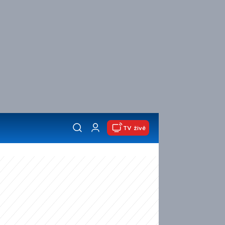
TV živě