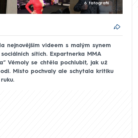
6 fotografií
la nejnovějším videem s malým synem
sociálních sítích. Expartnerka MMA
a“ Vémoly se chtěla pochlubit, jak už
odí. Místo pochvaly ale schytala kritiku
ruku.