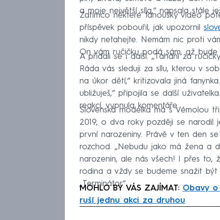
a moje největší síla,“ napsala stále 
Zatímco některé fanoušky video potěš
příspěvek pobouřil, jak upozornil
slo
nikdy netahejte. Nemám nic proti vá
On vám ručičku podá sám, až bude př
A přidali se i další. „Tahání za ručič
Ráda vás sleduji za sílu, kterou v s
na úkor dětí,“ kritizovala jiná fanynk
ubližuješ,“ připojila se další uživatelk
reakcí, vypnula komentáře.
Slovenská modelka má s Vémolou tři dě
2019, o dva roky později se narodil j
první narozeniny. Právě v ten den s
rozchod. „Nebudu jako má žena a d
narozenin, ale nás všech! I přes to,
rodina a vždy se budeme snažit být c
„Terminátor“.
MOHLO BY VÁS ZAJÍMAT:
Obavy o 
ruší jednu akci za druhou
Fa