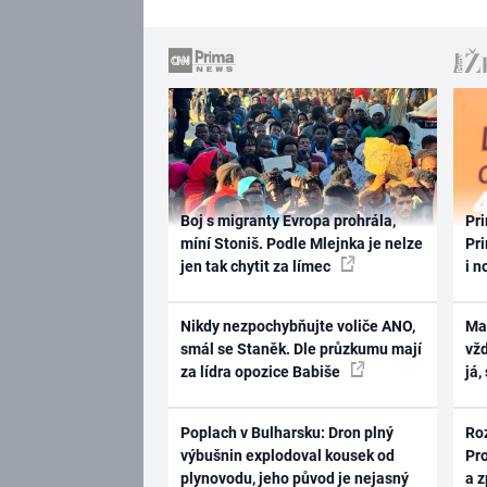
Boj s migranty Evropa prohrála,
Pri
míní Stoniš. Podle Mlejnka je nelze
Pri
jen tak chytit za límec
i n
Nikdy nezpochybňujte voliče ANO,
Ma
smál se Staněk. Dle průzkumu mají
vž
za lídra opozice Babiše
já,
Poplach v Bulharsku: Dron plný
Ro
výbušnin explodoval kousek od
Pr
plynovodu, jeho původ je nejasný
a 