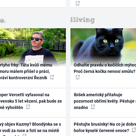
rtyho frky: Táta kvůli mému
Odhalte pravdu o kočičích mýtec
oru málem přišel o práci,
Proč černá kočka nenosí smůlu?
práví kontroverzní Řezník
per Vercetti vyfasoval na
Ibišek americký přitahuje
vensku 5 let vězení, pak bude ze
pozornost obřími květy. Pěstuje 
mě vyhoštěn
snadno
vý objev Kazmy? Blondýnka se s
Pěstujte brusinky! Na co je dobr
 vodí za ruce a fotí se na místě
hořce kyselé červené ovoce?