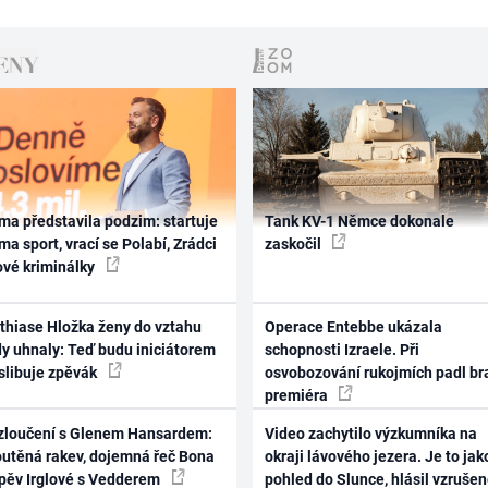
ma představila podzim: startuje
Tank KV-1 Němce dokonale
ma sport, vrací se Polabí, Zrádci
zaskočil
ové kriminálky
thiase Hložka ženy do vztahu
Operace Entebbe ukázala
dy uhnaly: Teď budu iniciátorem
schopnosti Izraele. Při
 slibuje zpěvák
osvobozování rukojmích padl br
premiéra
zloučení s Glenem Hansardem:
Video zachytilo výzkumníka na
outěná rakev, dojemná řeč Bona
okraji lávového jezera. Je to jak
zpěv Irglové s Vedderem
pohled do Slunce, hlásil vzruše