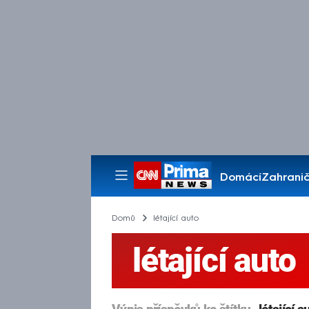
Domácí
Zahranič
Pořady
Domů
létající auto
létající auto