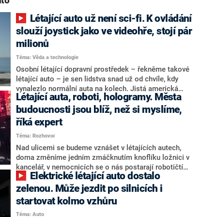
uto“
Létající auto už není sci-fi. K ovládání
slouží joystick jako ve videohře, stojí pár
milionů
Téma: Věda a technologie
Osobní létající dopravní prostředek – řekněme takové
létající auto – je sen lidstva snad už od chvíle, kdy
vynalezlo normální auta na kolech. Jistá americká
Létající auta, roboti, hologramy. Města
firma tvrdí, že už ho má a stále ho zdokonaluje.
Dokonce už ho i prodává. Malým detailem ovšem je,
budoucnosti jsou blíž, než si myslíme,
že stroji chybí kola.
říká expert
Téma: Rozhovor
Nad ulicemi se budeme vznášet v létajících autech,
doma změníme jedním zmáčknutím knoflíku ložnici v
kancelář, v nemocnicích se o nás postarají robotičtí
Elektrické létající auto dostalo
lékaři. Tak vypadá život ve městech budoucnosti podle
uznávaného německého futurologa, autora bestsellerů
zelenou. Může jezdit po silnicích i
a influencera Gerda Leonharda. Bývalý poradce
startovat kolmo vzhůru
Microsoftu, Googlu nebo Evropské komise byl hostem
Téma: Auto
pražské konference Together, we shape the future. A v