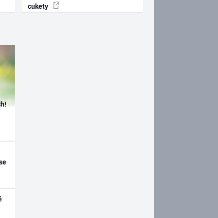
cukety
h!
se
é