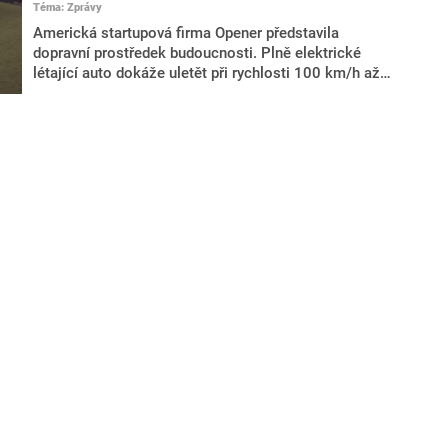
Téma: Zprávy
Americká startupová firma Opener představila
dopravní prostředek budoucnosti. Plně elektrické
létající auto dokáže uletět při rychlosti 100 km/h až
40 kilometrů. Vývojáři navíc tvrdí, že k jeho ovládání
nebude příliš složité a používat by ho tak mohl téměř
každý. Jeho cena prý bude „konkurenceschopná“. O
novince informoval server RT.