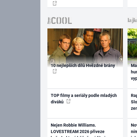
10 nejlepších dílů Hvězdné brány
Ma
hum
vy
TOP filmy a seriály podle mladých
Rap
diváků
Slo
ze
Nejen Robbie Williams.
No
LOVESTREAM 2026 přiveze
ním