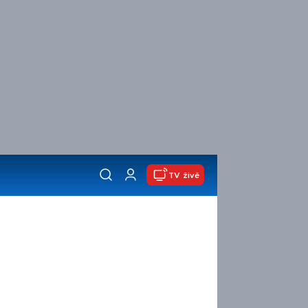
TV živě