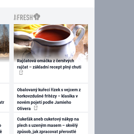
Rajčatová omáčka z čerstvých
rajčat – základní recept plný chuti
Obalovaný kuřecí řízek s vejcem z
horkovzdušné fritézy – klasika v
atr
novém pojetí podle Jamieho
Olivera
Cukeťák aneb cuketový nákyp na
o
plech s uzeným masem – skvělý
ně
způsob, jak zpracovat přerostlé