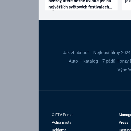
hvězdy, které běžně uvidíte jen na
ja
největších světových festivalech
Jak zhubnout
Nejlepší filmy 2024
Auto – katalog
7 pádů Honzy 
Výpoče
O FTV Prima
Manag
Volná místa
Press
Reklama
Casting