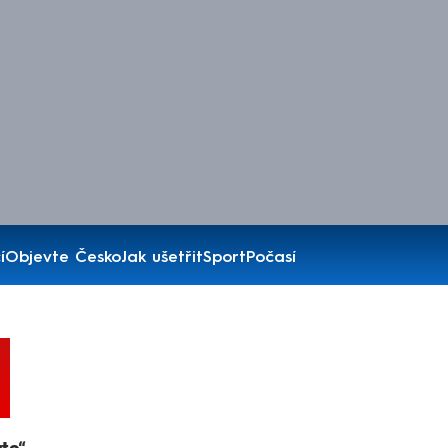
í
Objevte Česko
Jak ušetřit
Sport
Počasí