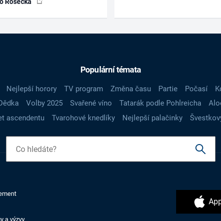
ko Rosecká
Populární témata
Nejlepší horory
TV program
Změna času
Partie
Počasí
K
Dědka
Volby 2025
Svařené víno
Tatarák podle Pohlreicha
Alo
t ascendentu
Tvarohové knedlíky
Nejlepší palačinky
Švestkov
ement
App
y a výzvy