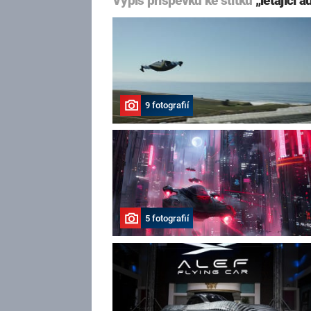
Výpis příspěvků ke štítku
„létající a
9 fotografií
5 fotografií