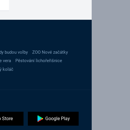
dy budou volby
ZOO Nové začátky
e vera
Pěstování lichořeřišnice
ý koláč
 Store
Google Play