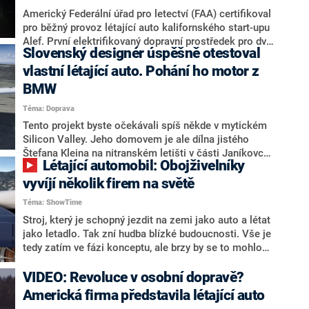
rozhovoru pro CNN Prima NEWS se rozpovídal o tom,
Americký Federální úřad pro letectví (FAA) certifikoval
jak bude vypadat svět, do něhož se chystáme vkročit.
pro běžný provoz létající auto kalifornského start-upu
Alef. První elektrifikovaný dopravní prostředek pro dva
Slovenský designér úspěšně otestoval
lidi může létat i jezdit po silnicích. Zajímavé je, že po
vzletu, který může být vertikální jako u vrtulníku, se
vlastní létající auto. Pohání ho motor z
Model A položí na bok, čímž získá optimální letové
BMW
vlastnosti.
Téma: Doprava
Tento projekt byste očekávali spíš někde v mytickém
Silicon Valley. Jeho domovem je ale dílna jistého
Štefana Kleina na nitranském letišti v části Janíkovce.
Létající automobil: Obojživelníky
Nedávno létající auto úspěšně absolvovalo první
oficiální zkušební let.
vyvíjí několik firem na světě
Téma: ShowTime
Stroj, který je schopný jezdit na zemi jako auto a létat
jako letadlo. Tak zní hudba blízké budoucnosti. Vše je
tedy zatím ve fázi konceptu, ale brzy by se to mohlo
změnit v realitu. Střechy domů by se pak proměnily v
heliporty.
VIDEO: Revoluce v osobní dopravě?
Americká firma představila létající auto