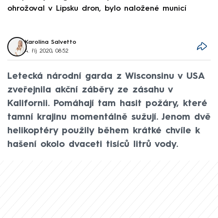
ohrožoval v Lipsku dron, bylo naložené municí
e
Karolína Salvetto
4. říj 2020, 08:52
Letecká národní garda z Wisconsinu v USA
zveřejnila akční záběry ze zásahu v
Kalifornii. Pomáhají tam hasit požáry, které
tamní krajinu momentálně sužují. Jenom dvě
helikoptéry použily během krátké chvíle k
hašení okolo dvaceti tisíců litrů vody.