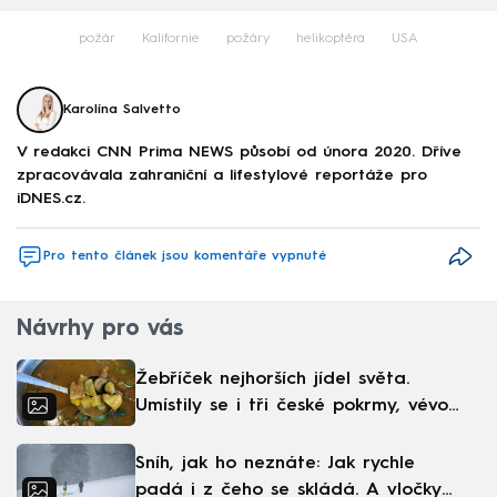
požár
Kalifornie
požáry
helikoptéra
USA
Karolína Salvetto
V redakci CNN Prima NEWS působí od února 2020. Dříve
zpracovávala zahraniční a lifestylové reportáže pro
iDNES.cz.
Pro tento článek jsou komentáře vypnuté
Návrhy pro vás
Žebříček nejhorších jídel světa.
Umístily se i tři české pokrmy, vévodí
skandinávská kuchyně
Sníh, jak ho neznáte: Jak rychle
padá i z čeho se skládá. A vločky