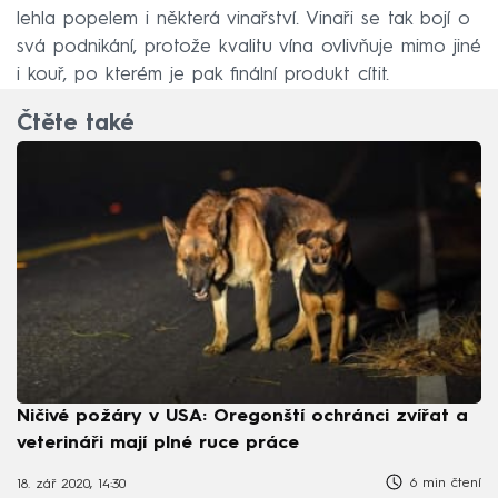
lehla popelem i některá vinařství. Vinaři se tak bojí o
svá podnikání, protože kvalitu vína ovlivňuje mimo jiné
i kouř, po kterém je pak finální produkt cítit.
Čtěte také
Ničivé požáry v USA: Oregonští ochránci zvířat a
veterináři mají plné ruce práce
6 min čtení
18. zář 2020, 14:30