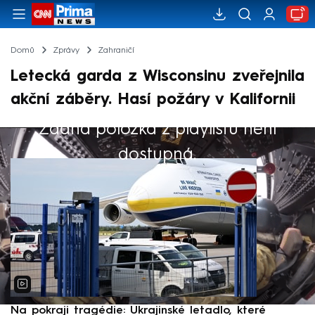
Domů
Zprávy
Zahraničí
Letecká garda z Wisconsinu zveřejnila
akční záběry. Hasí požáry v Kalifornii
Žádná položka z playlistu není
Výběr redakce
dostupná.
Na pokraji tragédie: Ukrajinské letadlo, které
P