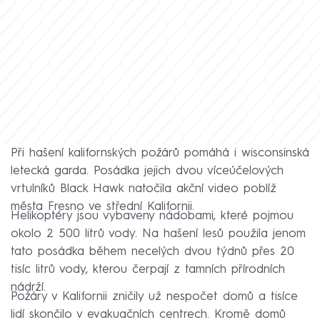
Při hašení kalifornských požárů pomáhá i wisconsinská
letecká garda. Posádka jejich dvou víceúčelových
vrtulníků Black Hawk natočila akční video poblíž
města Fresno ve střední Kalifornii.
Helikoptéry jsou vybaveny nádobami, které pojmou
okolo 2 500 litrů vody. Na hašení lesů použila jenom
tato posádka během necelých dvou týdnů přes 20
tisíc litrů vody, kterou čerpají z tamních přírodních
nádrží.
Požáry v Kalifornii zničily už nespočet domů a tisíce
lidí skončilo v evakuačních centrech. Kromě domů