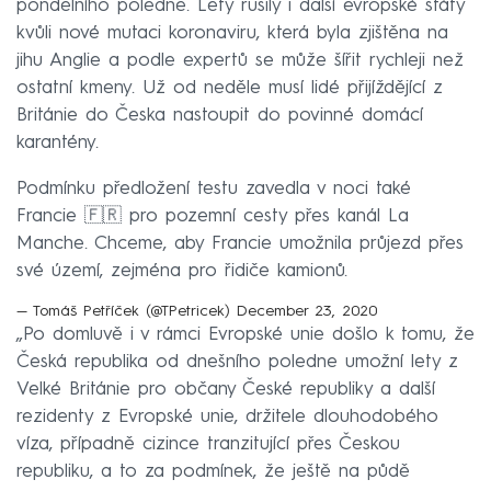
pondělního poledne. Lety rušily i další evropské státy
kvůli nové mutaci koronaviru, která byla zjištěna na
jihu Anglie a podle expertů se může šířit rychleji než
ostatní kmeny. Už od neděle musí lidé přijíždějící z
Británie do Česka nastoupit do povinné domácí
karantény.
Podmínku předložení testu zavedla v noci také
Francie 🇫🇷 pro pozemní cesty přes kanál La
Manche. Chceme, aby Francie umožnila průjezd přes
své území, zejména pro řidiče kamionů.
— Tomáš Petříček (@TPetricek)
December 23, 2020
„Po domluvě i v rámci Evropské unie došlo k tomu, že
Česká republika od dnešního poledne umožní lety z
Velké Británie pro občany České republiky a další
rezidenty z Evropské unie, držitele dlouhodobého
víza, případně cizince tranzitující přes Českou
republiku, a to za podmínek, že ještě na půdě