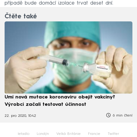
případě bude domácí izolace trvat deset dní.
Čtěte také
Umí nová mutace koronaviru obejít vakcíny?
Výrobci začali testovat účinnost
6 min čtení
22. pro 2020, 10:42
letadlo
Londýn
Velká Británie
Francie
Twitter