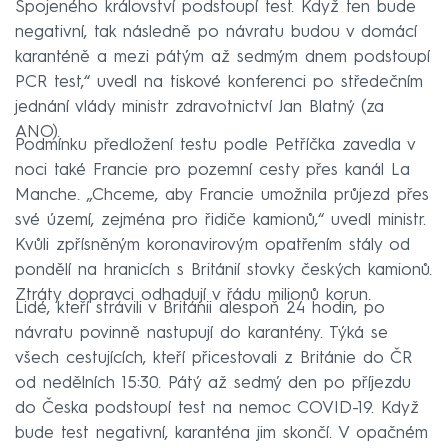
Spojeného království podstoupí test. Když ten bude
negativní, tak následně po návratu budou v domácí
karanténě a mezi pátým až sedmým dnem podstoupí
PCR test,“ uvedl na tiskové konferenci po středečním
jednání vlády ministr zdravotnictví Jan Blatný (za
ANO).
Podmínku předložení testu podle Petříčka zavedla v
noci také Francie pro pozemní cesty přes kanál La
Manche. „Chceme, aby Francie umožnila průjezd přes
své území, zejména pro řidiče kamionů,“ uvedl ministr.
Kvůli zpřísněným koronavirovým opatřením stály od
pondělí na hranicích s Británií stovky českých kamionů.
Ztráty dopravci odhadují v řádu milionů korun.
Lidé, kteří strávili v Británii alespoň 24 hodin, po
návratu povinně nastupují do karantény. Týká se
všech cestujících, kteří přicestovali z Británie do ČR
od nedělních 15:30. Pátý až sedmý den po příjezdu
do Česka podstoupí test na nemoc COVID-19. Když
bude test negativní, karanténa jim skončí. V opačném