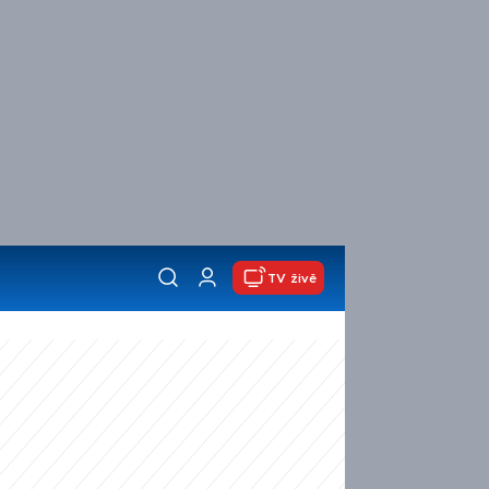
TV živě