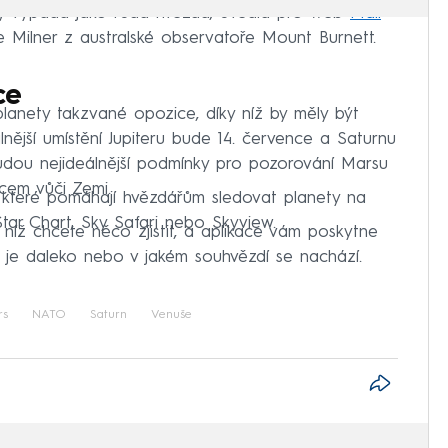
terý vypadá jako rudá hvězda, uvedla pro web
Mail
Milner z australské observatoře Mount Burnett.
ce
anety takzvané opozice, díky níž by měly být
álnější umístění Jupiteru bude 14. července a Saturnu
udou nejideálnější podmínky pro pozorování Marsu
cem vůči Zemi.
e, které pomáhají hvězdářům sledovat planety na
tar Chart, Sky Safari nebo Skyview.
 níž chcete něco zjistit, a aplikace vám poskytne
 je daleko nebo v jakém souhvězdí se nachází.
rs
NATO
Saturn
Venuše