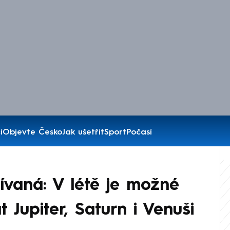
í
Objevte Česko
Jak ušetřit
Sport
Počasí
vaná: V létě je možné
 Jupiter, Saturn i Venuši