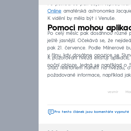
Po půlnoci se pak objeví Jupiter, k
Online
amatérská astronomka Jacquie 
K vidění by měla být i Venuše.
Pomoci mohou aplika
Po celý měsíc pak dosáhnou různé pl
ještě jasnější. Očekává se, že nejide
pak 21. července. Podle Milnerové b
v říjnu, kdy dosáhne opozice se Slun
K pozorování hvězd existují aplikac
noční obloze. Jedná se například o S
Stačí telefonem namířit na hvězdu, o
požadované informace, například jak
vesmír
Ma
Pro tento článek jsou komentáře vypnuté