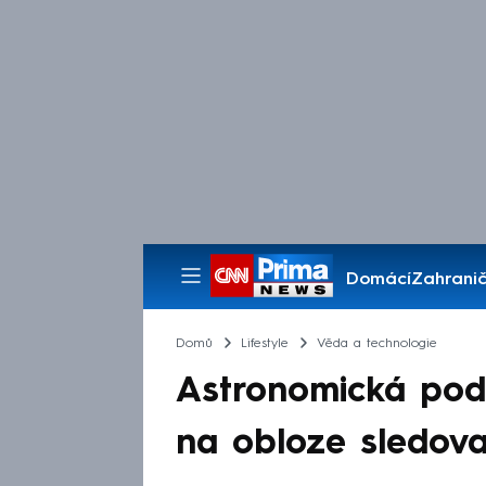
Domácí
Zahranič
Pořady
Domů
Lifestyle
Věda a technologie
Astronomická podí
na obloze sledovat