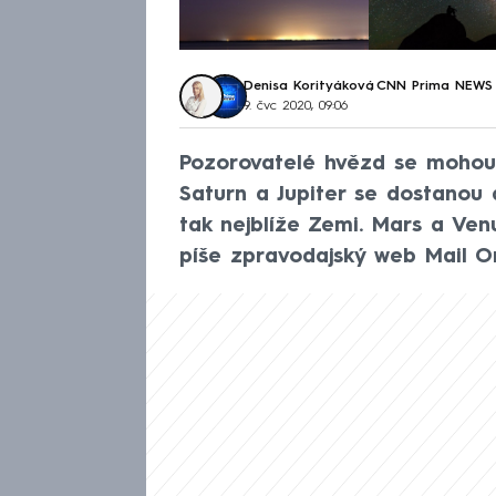
Denisa Korityáková
,
CNN Prima NEWS
9. čvc 2020, 09:06
Pozorovatelé hvězd se mohou 
Saturn a Jupiter se dostanou
tak nejblíže Zemi. Mars a Ve
píše zpravodajský web Mail On