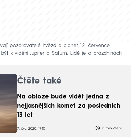
ají pozorovatelé hvězd a planet 12. července
být k vidění Jupiter a Saturn. Lidé je o prázdninách
Čtěte také
Na obloze bude vidět jedna z
nejjasnějších komet za posledních
13 let
6 min čtení
7. čvc 2020, 19:10