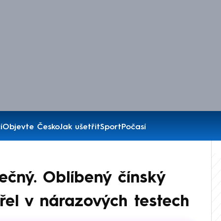
í
Objevte Česko
Jak ušetřit
Sport
Počasí
ečný. Oblíbený čínský
řel v nárazových testech