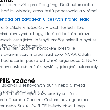
žná.
at konec světa pro Dongfeng. Další automobilka,
 horšími výsledky crash testů popasovala a v rámci
nehoda při závodech u českých hranic: Řidič
a 8 získaly 4 hvězdičky v crash testech Euro
mi hlavovými airbagy, které při bočním nárazu
ících cestujících. Inženýři značky nelenili a nyní se
ězdičkovým hodnocením.
trhu není žádným nováčkem, přesto je
estovaným vozem organizací Euro NCAP. Ostatní
t hodnocením pouze od čínské organizace C-NCAP
bavenosti asistenčními systémy jako jiné automobily
říliš vzácné
 získávají u testovaných aut 4 nebo 5 hvězd,
y, někdy dokonce tristní.
jhůře hodnocenými vozy umístily se třemi
rdu, Tourneo Courier i Custom, nová generace
er nebo Suzuki Swift. Tři hvězdy získal i Jeep