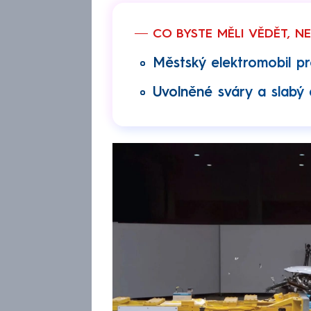
CO BYSTE MĚLI VĚDĚT, N
Městský elektromobil p
Uvolněné sváry a slabý 