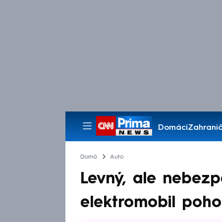
Domácí
Zahranič
Pořady
Domů
Auto
Levný, ale nebezp
elektromobil poho