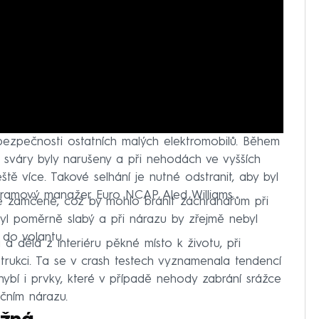
zpečnosti ostatních malých elektromobilů. Během
 sváry byly narušeny a při nehodách ve vyšších
tě více. Takové selhání je nutné odstranit, aby byl
gramový manažer Euro NCAP Aled Williams.
e zamčené, což by mohlo bránit záchranářům při
 byl poměrně slabý a při nárazu by zřejmě nebyl
 do volantu.
a dělá z interiéru pěkné místo k životu, při
nstrukci. Ta se v crash testech vyznamenala tendencí
Chybí i prvky, které v případě nehody zabrání srážce
čním nárazu.