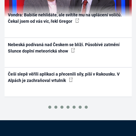
Vondra: Babiše nehlídáte, ale svítíte mu na uplácení voličů.
Čekal jsem od vás víc, řekl Gregor
Nebeská podívaná nad Českem se blíží. Působivé zatmění
Slunce doplní meteorická show
Češi slepě věřili aplikaci a přecenili síly, píší v Rakousku. V
Alpách je zachraňoval vrtulník