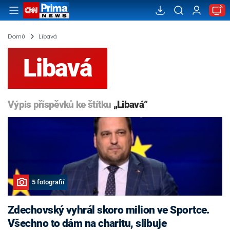
Domů
Libavá
Libavá
Výpis příspěvků ke štítku
„Libavá“
5 fotografií
Zdechovský vyhrál skoro milion ve Sportce.
Všechno to dám na charitu, slibuje