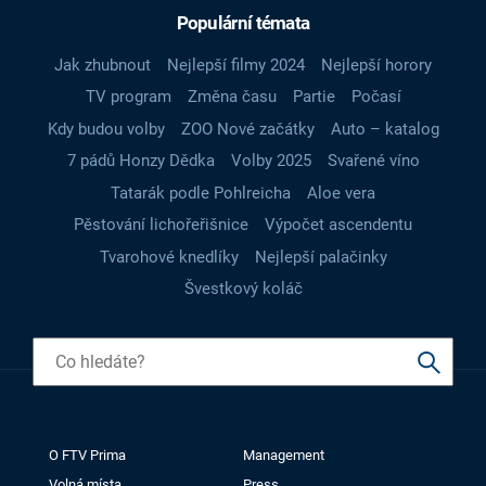
Populární témata
Jak zhubnout
Nejlepší filmy 2024
Nejlepší horory
TV program
Změna času
Partie
Počasí
Kdy budou volby
ZOO Nové začátky
Auto – katalog
7 pádů Honzy Dědka
Volby 2025
Svařené víno
Tatarák podle Pohlreicha
Aloe vera
Pěstování lichořeřišnice
Výpočet ascendentu
Tvarohové knedlíky
Nejlepší palačinky
Švestkový koláč
O FTV Prima
Management
Volná místa
Press