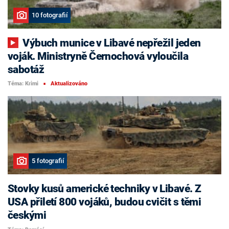
10 fotografií
Výbuch munice v Libavé nepřežil jeden
voják. Ministryně Černochová vyloučila
sabotáž
Téma: Krimi
Aktualizováno
■
5 fotografií
Stovky kusů americké techniky v Libavé. Z
USA přiletí 800 vojáků, budou cvičit s těmi
českými