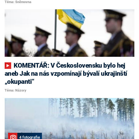
Téma: Sněmovna
KOMENTÁŘ: V Československu bylo hej
aneb Jak na nás vzpomínají bývalí ukrajinští
„okupanti“
Téma: Názory
4 fotografie