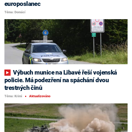
europoslanec
Téma: Domácí
Výbuch munice na Libavé řeší vojenská
policie. Má podezření na spáchání dvou
trestných činů
Téma: Krimi
Aktualizováno
■