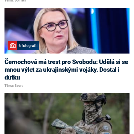
Téma: Domácí
6 fotografií
Černochová má trest pro Svobodu: Udělá si se
mnou výlet za ukrajinskými vojáky. Dostal i
důtku
Téma: Sport