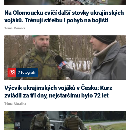
Na Olomoucku cvičí další stovky ukrajinských
vojáků. Trénují střelbu i pohyb na bojišti
Téma: Domácí
7 fotografií
Výcvik ukrajinských vojáků v Česku: Kurz
zvládli za tři dny, nejstaršímu bylo 72 let
Téma: Ukrajina