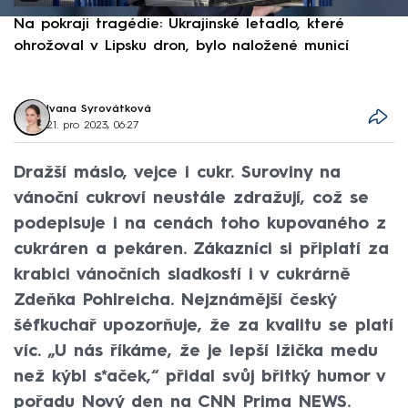
Na pokraji tragédie: Ukrajinské letadlo, které
P
ohrožoval v Lipsku dron, bylo naložené municí
e
Ivana Syrovátková
21. pro 2023, 06:27
Dražší máslo, vejce i cukr. Suroviny na
vánoční cukroví neustále zdražují, což se
podepisuje i na cenách toho kupovaného z
cukráren a pekáren. Zákazníci si připlatí za
krabici vánočních sladkostí i v cukrárně
Zdeňka Pohlreicha. Nejznámější český
šéfkuchař upozorňuje, že za kvalitu se platí
víc. „U nás říkáme, že je lepší lžička medu
než kýbl s*aček,“ přidal svůj břitký humor v
pořadu Nový den na CNN Prima NEWS.