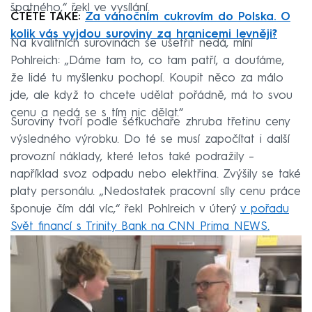
špatného,“ řekl ve vysílání.
ČTĚTE TAKÉ:
Za vánočním cukrovím do Polska. O
kolik vás vyjdou suroviny za hranicemi levněji?
Na kvalitních surovinách se ušetřit nedá, míní
Pohlreich: „Dáme tam to, co tam patří, a doufáme,
že lidé tu myšlenku pochopí. Koupit něco za málo
jde, ale když to chcete udělat pořádně, má to svou
cenu a nedá se s tím nic dělat.“
Suroviny tvoří podle šéfkuchaře zhruba třetinu ceny
výsledného výrobku. Do té se musí započítat i další
provozní náklady, které letos také podražily –
například svoz odpadu nebo elektřina. Zvýšily se také
platy personálu. „Nedostatek pracovní síly cenu práce
šponuje čím dál víc,“ řekl Pohlreich v úterý
v pořadu
Svět financí s Trinity Bank na CNN Prima NEWS.