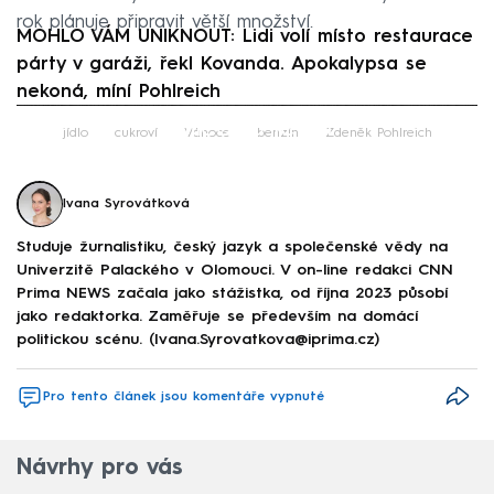
rok plánuje připravit větší množství.
MOHLO VÁM UNIKNOUT: Lidi volí místo restaurace
párty v garáži, řekl Kovanda. Apokalypsa se
nekoná, míní Pohlreich
Failed to fetch
jídlo
cukroví
Vánoce
benzín
Zdeněk Pohlreich
Ivana Syrovátková
Studuje žurnalistiku, český jazyk a společenské vědy na
Univerzitě Palackého v Olomouci. V on-line redakci CNN
Prima NEWS začala jako stážistka, od října 2023 působí
jako redaktorka. Zaměřuje se především na domácí
politickou scénu. (Ivana.Syrovatkova@iprima.cz)
Pro tento článek jsou komentáře vypnuté
Návrhy pro vás