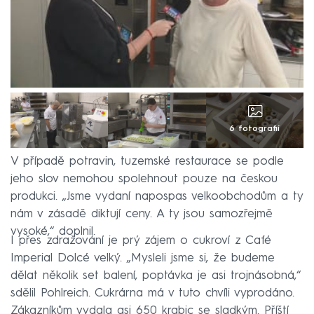
6 fotografií
V případě potravin, tuzemské restaurace se podle
jeho slov nemohou spolehnout pouze na českou
produkci. „Jsme vydaní napospas velkoobchodům a ty
nám v zásadě diktují ceny. A ty jsou samozřejmě
vysoké,“ doplnil.
I přes zdražování je prý zájem o cukroví z Café
Imperial Dolcé velký. „Mysleli jsme si, že budeme
dělat několik set balení, poptávka je asi trojnásobná,“
sdělil Pohlreich. Cukrárna má v tuto chvíli vyprodáno.
Zákazníkům vydala asi 650 krabic se sladkým. Příští