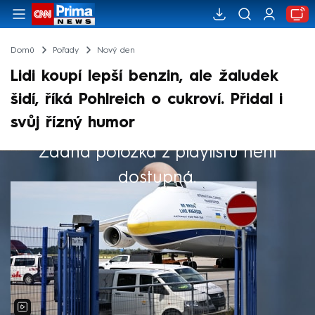
Domů
Pořady
Nový den
Lidi koupí lepší benzin, ale žaludek
šidí, říká Pohlreich o cukroví. Přidal i
svůj řízný humor
Žádná položka z playlistu není
Výběr redakce
dostupná.