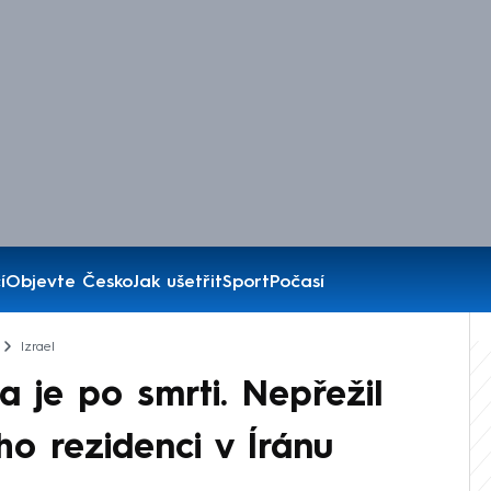
í
Objevte Česko
Jak ušetřit
Sport
Počasí
Izrael
 je po smrti. Nepřežil
ho rezidenci v Íránu