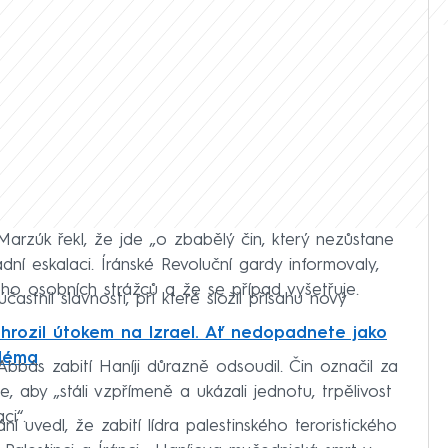
arzúk řekl, že jde „o zbabělý čin, který nezůstane
ní eskalaci. Íránské Revoluční gardy informovaly,
eho osobních strážců a že se případ vyšetřuje.
častnil slavnosti, při které složil přísahu nový
hrozil útokem na Izrael. Ať nedopadnete jako
aléma
bás zabití Haníji důrazně odsoudil. Čin označil za
, aby „stáli vzpřímeně a ukázali jednotu, trpělivost
ci“.
í uvedl, že zabití lídra palestinského teroristického