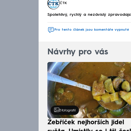
ČTK
Spolehlivý, rychlý a nezávislý zpravodajs
Pro tento článek jsou komentáře vypnuté
Návrhy pro vás
5
fotografií
Žebříček nejhorších jídel