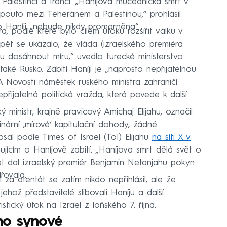
 Palestinci a Íránci. „Haníjova mučednická smrt v
pouto mezi Teheránem a Palestinou,“ prohlásil
 Haníji „nebude nikdy promarněna“.
, podle které bylo cílem útoku rozšířit válku v
pět se ukázalo, že vláda (izraelského premiéra
 dosáhnout míru,“ uvedlo turecké ministerstvo
také Rusko. Zabití Haníji je „naprosto nepřijatelnou
IA Novosti náměstek ruského ministra zahraničí
řijatelná politická vražda, která povede k další
ský ministr, krajně pravicový Amichaj Elijahu, označil
nární ‚mírové‘ kapitulační dohody, žádné
psal podle Times of Israel (ToI) Elijahu
na síti X v
ícím o Haníjově zabití. „Haníjova smrt dělá svět o
oI dal izraelský premiér Benjamin Netanjahu pokyn
řovala.
za atentát se zatím nikdo nepřihlásil, ale že
ehož představitelé slibovali Haníju a další
tický útok na Izrael z loňského 7. října.
eho synové