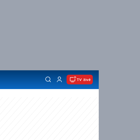
TV živě