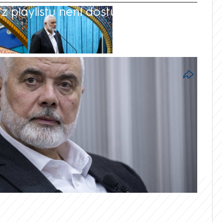
 playlistu není dostupná.
ho hnutí Hamás Ismáíl Haníja byl zabit při
nci v Teheránu, uvedla ve středu tato
amás, který ovládá Pásmo Gazy, přičetl
aeli. Podle íránských Revolučních gard se
h strážců stali terčem atentátu.