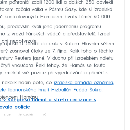
m pohraničí zabili 1200 lidí a dalších 250 odvlekli
tokem začala válka v Pásmu Gazy, kde si izraelská
dů kontrolovaných Hamásem životy téměř 40 000
zbu, především kvůli jeho jadernému programu.
ho z vražd íránských vědců a představitelů. Izrael
ani nepotvrzuje.
 opustil a zamířil do exilu v Kataru. Hlavním šéfem
terý zosnoval útoky ze 7. října. Kolik toho o těchto
ntury Reuters jasné. V dubnu při izraelském náletu
 čtyři vnoučata. Řekl tehdy, že Hamás se touto
y změkčil své pozice při vyjednávání o příměří s
n několik hodin poté, co
izraelská armáda oznámila,
tele libanonského hnutí Hizballáh Fuáda Šukra
.
pojencem Hamásu.
 v Kongresu hřímal o střetu civilizace s
vala policie
iled to fetch
Izrael
Jeruzalém
Írán