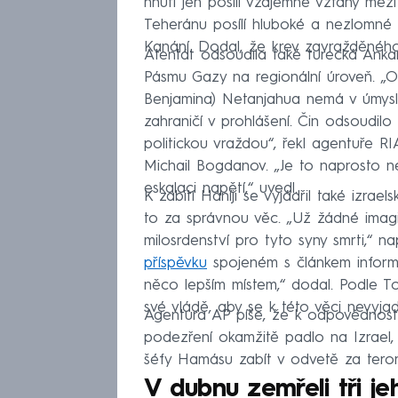
hnutí jen posílí vzájemné vztahy mezi
Teheránu posílí hluboké a nezlomné 
Kanání. Dodal, že krev zavražděného
Atentát odsoudila také turecká Ankara
Pásmu Gazy na regionální úroveň. „O
Benjamina) Netanjahua nemá v úmyslu
zahraničí v prohlášení. Čin odsoudilo 
politickou vraždou“, řekl agentuře R
Michail Bogdanov. „Je to naprosto nep
eskalaci napětí,“ uvedl.
K zabití Haníji se vyjádřil také izrael
to za správnou věc. „Už žádné imagi
milosrdenství pro tyto syny smrti,“ na
příspěvku
spojeném s článkem informuj
něco lepším místem,“ dodal. Podle T
své vládě, aby se k této věci nevyjad
Agentura AP píše, že k odpovědnosti 
podezření okamžitě padlo na Izrael, j
šéfy Hamásu zabít v odvetě za teroris
V dubnu zemřeli tři j