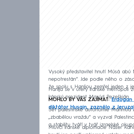
Vysoký představitel hnutí Músá abú M
nepotrestán“. Jde podle něho o zásad
že spolu s Haníjou zemřel jeden z j
Haníja se v úterý íránské metropoli zú
íránský prezident Masúd Pezeškján.
MOHLO BY VÁS ZAJÍMAT:
Erdogan 
diktátor Husajn, zaznělo z Jeruz
Šéf palestinské autonomie Mahmúd Ab
„zbabělou vraždu“ a vyzval Palestince
a stabilitu tváří v tvář izraelské okupa
Mluvčí íránské diplomacie Náser Kanán