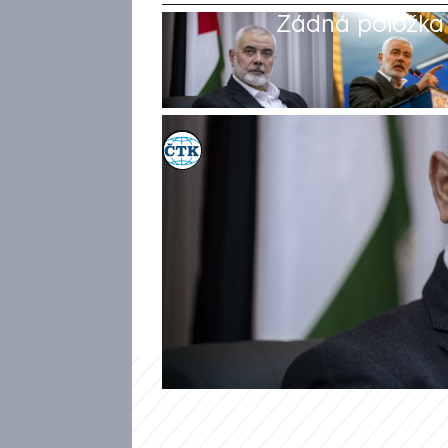
Žádná položka z
ČTK
31. čvc 2024, 06:14
Šéf palestinského teroristické
leteckém útoku na jeho rezide
skupina podle agentury AP. H
odpovědnost za tento útok Izr
Haníja a jeden z jeho osobníc