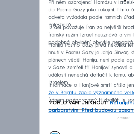
Při něm ozbrojenci Hamásu v izraelské
do Pásma Gazy jako rukojmí. Tímto ú
odveta vyžádala podle tamních úřa
Palestinců.
Izrael považuje Írán za největší hro
Íránský režim Izrael neuznává a viní 
podobná obvinění obvykle nepopírá, 
Haníja Pásmo Gazy před několika lety
hnutí v Pásmu Gazy je Jahjá Sinvár, k
plánech věděl Haníja, není podle age
v Gaze zemřeli tři Haníjovi synové a
událostí nenechá dotlačit k tomu, ab
Izraelem.
Informace o Haníjově smrti přišla je
že v Bejrútu zabila významného veli
Íránem podporovaný Hizballáh je s
MOHLO VÁM UNIKNOUT:
Netanjahu
barbarstvím. Před budovou zasaho
Fa
atentát