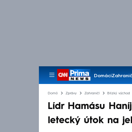
Domácí
Zahranič
Pořady
Domů
Zprávy
Zahraničí
Blízký východ
Lídr Hamásu Haníja
letecký útok na je