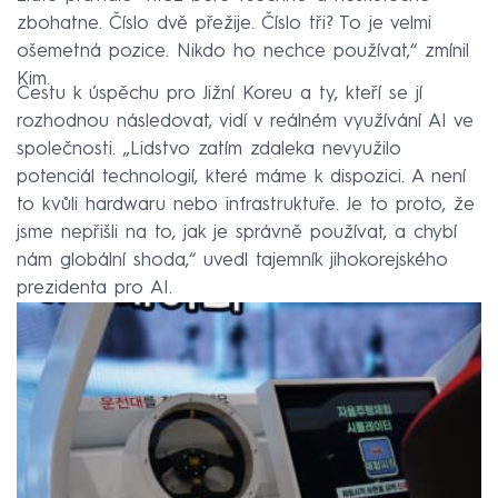
zbohatne. Číslo dvě přežije. Číslo tři? To je velmi
ošemetná pozice. Nikdo ho nechce používat,“ zmínil
Kim.
Cestu k úspěchu pro Jižní Koreu a ty, kteří se jí
rozhodnou následovat, vidí v reálném využívání AI ve
společnosti. „Lidstvo zatím zdaleka nevyužilo
potenciál technologií, které máme k dispozici. A není
to kvůli hardwaru nebo infrastruktuře. Je to proto, že
jsme nepřišli na to, jak je správně používat, a chybí
nám globální shoda,“ uvedl tajemník jihokorejského
prezidenta pro AI.