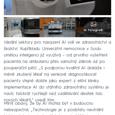
16 fotografií
Ideální sektory pro nasazení AI vidí ve zdravotnictví a
školství. Kupříkladu Univerzitní nemocnice v Soulu
umělou inteligenci již využívá – od prvního vyšetření
pacienta na ambulanci přes samotný zákrok až po
pooperační péči. „S podporou kvalitní AI dokáže i
méně zkušený lékař na venkově diagnostikovat
pacienty stejně dobře jako expert z elitní kliniky.
Implementace AI do státního zdravotního systému je
navíc tisíckrát rychlejší než vzdělávání desítek tisíc
nových lékařů,“ uvedl Kim.
Mírní obavy, že by AI mohla být v budoucnu
nebezpečná. „Technologie je z podstaty neutrální.