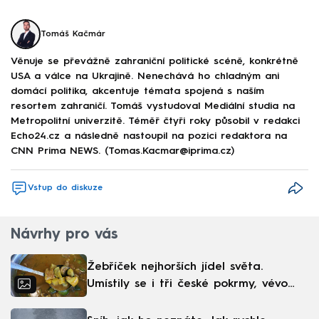
Tomáš Kačmár
Věnuje se převážně zahraniční politické scéně, konkrétně
USA a válce na Ukrajině. Nenechává ho chladným ani
domácí politika, akcentuje témata spojená s naším
resortem zahraničí. Tomáš vystudoval Mediální studia na
Metropolitní univerzitě. Téměř čtyři roky působil v redakci
Echo24.cz a následně nastoupil na pozici redaktora na
CNN Prima NEWS. (Tomas.Kacmar@iprima.cz)
Vstup do diskuze
Návrhy pro vás
Žebříček nejhorších jídel světa.
Umístily se i tři české pokrmy, vévodí
skandinávská kuchyně