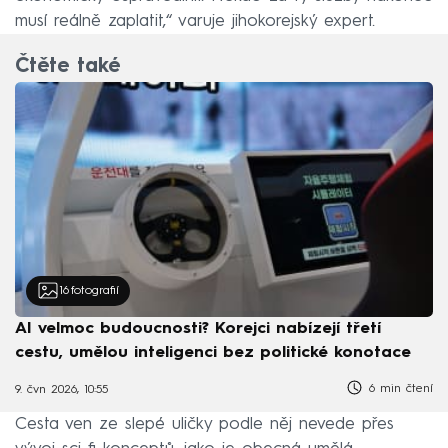
musí reálně zaplatit,“ varuje jihokorejský expert.
Čtěte také
16
fotografií
AI velmoc budoucnosti? Korejci nabízejí třetí
cestu, umělou inteligenci bez politické konotace
6 min čtení
9. čvn 2026, 10:55
Cesta ven ze slepé uličky podle něj nevede přes