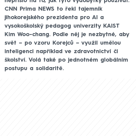
nepřišlo na to, jak tyto výdobytky používat.
CNN Prima NEWS to řekl tajemník
jihokorejského prezidenta pro AI a
vysokoškolský pedagog univerzity KAIST
Kim Woo-chang. Podle něj je nezbytné, aby
svět – po vzoru Korejců – využil umělou
inteligenci například ve zdravotnictví či
školství. Volá také po jednotném globálním
postupu a solidaritě.