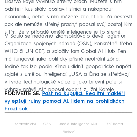
Lidstvo kdysi vyvinulo střelný prach. Můžete s ním
odstřelit kus skály, postavit silnici a nakopnout
ekonomiku, nebo s ním můžete zabíjet lidi. Za neštěstí
pak ale nemůže střelný prach,“ popsal svůj postoj Kim
s tím, že v případě umělé inteligence je to stejné.
V Soulu se nedávno zkonsolidovalo devět agentur
Organizace spojených národů (OSN), konkrétně třeba
WHO či UNICEF, a založily tam Global AI Hub. Ten
má fungovat jako politicky přísně neutrální zóna.
Jedině tak lze podle Kima uklidnit geopolitické napětí
spjaté s umělou inteligencí. „USA a Čína se střetávají
v tvrdé technologické válce a jako bitevní pole si
vybraly právě AI,“ popsal expert z Jižní Koreje.
PODÍVEJTE SE:
Past na kupující: Realitní makléři
vylepšují ruiny pomocí AI, lidem na prohlídkách
hrozí šok
Failed to fetch
zdravotnictví
OSN
umělá inteligence (AI)
Jižní Korea
školství