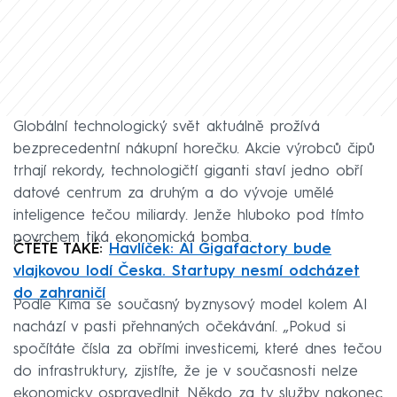
Globální technologický svět aktuálně prožívá
bezprecedentní nákupní horečku. Akcie výrobců čipů
trhají rekordy, technologičtí giganti staví jedno obří
datové centrum za druhým a do vývoje umělé
inteligence tečou miliardy. Jenže hluboko pod tímto
povrchem tiká ekonomická bomba.
ČTĚTE TAKÉ:
Havlíček: AI Gigafactory bude
vlajkovou lodí Česka. Startupy nesmí odcházet
do zahraničí
Podle Kima se současný byznysový model kolem AI
nachází v pasti přehnaných očekávání. „Pokud si
spočítáte čísla za obřími investicemi, které dnes tečou
do infrastruktury, zjistíte, že je v současnosti nelze
ekonomicky ospravedlnit. Někdo za ty služby nakonec