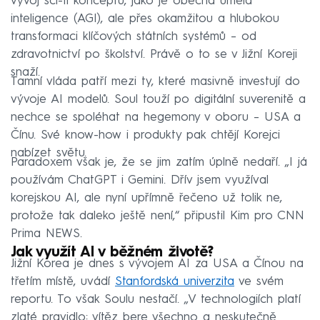
vývoj sci-fi konceptů, jako je obecná umělá
inteligence (AGI), ale přes okamžitou a hlubokou
transformaci klíčových státních systémů – od
zdravotnictví po školství. Právě o to se v Jižní Koreji
snaží.
Tamní vláda patří mezi ty, které masivně investují do
vývoje AI modelů. Soul touží po digitální suverenitě a
nechce se spoléhat na hegemony v oboru – USA a
Čínu. Své know-how i produkty pak chtějí Korejci
nabízet světu.
Paradoxem však je, že se jim zatím úplně nedaří. „I já
používám ChatGPT i Gemini. Dřív jsem využíval
korejskou AI, ale nyní upřímně řečeno už tolik ne,
protože tak daleko ještě není,“ připustil Kim pro CNN
Prima NEWS.
Jak využít AI v běžném životě?
Jižní Korea je dnes s vývojem AI za USA a Čínou na
třetím místě, uvádí
Stanfordská univerzita
ve svém
reportu. To však Soulu nestačí. „V technologiích platí
zlaté pravidlo: vítěz bere všechno a neskutečně