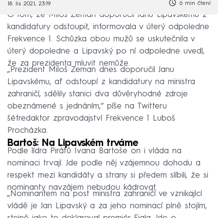
6 min čtení
18. lis 2021, 23:19
O tom, že Miloš Zeman doporučil Janu Lipavskému z
kandidatury odstoupit, informovala v úterý odpoledne
Frekvence 1. Schůzka obou mužů se uskutečnila v
úterý dopoledne a Lipavský po ní odpoledne uvedl,
že za prezidenta mluvit nemůže.
„Prezident Miloš Zeman dnes doporučil Janu
Lipavskému, ať odstoupí z kandidatury na ministra
zahraničí, sdělily stanici dva důvěryhodné zdroje
obeznámené s jednáním,“ píše na Twitteru
šéfredaktor zpravodajství Frekvence 1 Luboš
Procházka.
Bartoš: Na Lipavském trváme
Podle lídra Pirátů Ivana Bartoše on i vláda na
nominaci trvají. Jde podle něj vzájemnou dohodu a
respekt mezi kandidáty a strany si předem slíbili, že si
nominanty navzájem nebudou kádrovat.
„Nominantem na post ministra zahraničí ve vznikající
vládě je Jan Lipavský a za jeho nominací plně stojím,