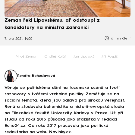
Zeman řekl Lipavskému, ať odstoupí z
kandidatury na ministra zahraničí
6 min čtení
7. pro 2021, 14:56
Miloš Zeman
Ondřej Kolář
Jan Lipavský
Jiří Pospíšil
Renáta Bohuslavová
Věnuje se politickému dění na tuzemské scéně a tvoří
rozhovory s tvářemi vrcholné politiky. Zaměřuje se na
sociální témata, která jsou palčivá pro širokou veřejnost.
Renáta studovala bohemistiku a historii-evropská studia
na Filozofické fakultě Univerzity Karlovy v Praze. Už při
studiu od roku 2015 působila jako stážistka v redakci
Echo24.cz. Od roku 2017 pracovala jako politická
redaktorka na webu Novinky.cz.