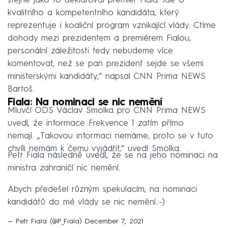
stejně jako to deklaroval premiér Fiala. Jde o
kvalitního a kompetentního kandidáta, který
reprezentuje i koaliční program vznikající vlády. Ctíme
dohody mezi prezidentem a premiérem Fialou,
personální záležitosti tedy nebudeme více
komentovat, než se pan prezident sejde se všemi
ministerskými kandidáty,“ napsal CNN Prima NEWS
Bartoš.
Fiala: Na nominaci se nic nemění
Mluvčí ODS Václav Smolka pro CNN Prima NEWS
uvedl, že informace Frekvence 1 zatím přímo
nemají. „Takovou informaci nemáme, proto se v tuto
chvíli nemám k čemu vyjádřit,“ uvedl Smolka.
Petr Fiala následně uvedl, že se na jeho nominaci na
ministra zahraničí nic nemění.
Abych předešel různým spekulacím, na nominaci
kandidátů do mé vlády se nic nemění.:-)
— Petr Fiala (@P_Fiala)
December 7, 2021