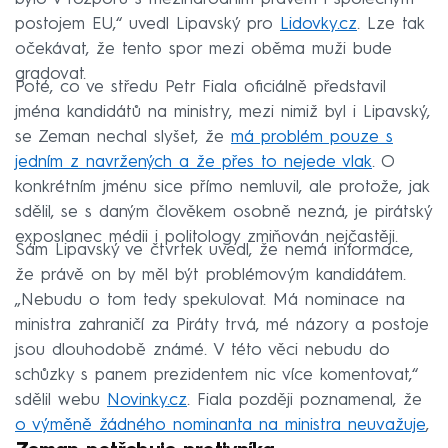
postojem EU,“ uvedl Lipavský pro
Lidovky.cz
. Lze tak
očekávat, že tento spor mezi oběma muži bude
gradovat.
Poté, co ve středu Petr Fiala oficiálně představil
jména kandidátů na ministry, mezi nimiž byl i Lipavský,
se Zeman nechal slyšet, že
má problém pouze s
jedním z navržených a že přes to nejede vlak
. O
konkrétním jménu sice přímo nemluvil, ale protože, jak
sdělil, se s daným člověkem osobně nezná, je pirátský
exposlanec médii i politology zmiňován nejčastěji.
Sám Lipavský ve čtvrtek uvedl, že nemá informace,
že právě on by měl být problémovým kandidátem.
„Nebudu o tom tedy spekulovat. Má nominace na
ministra zahraničí za Piráty trvá, mé názory a postoje
jsou dlouhodobě známé. V této věci nebudu do
schůzky s panem prezidentem nic více komentovat,“
sdělil webu
Novinky.cz
. Fiala později poznamenal, že
o výměně žádného nominanta na ministra neuvažuje
,