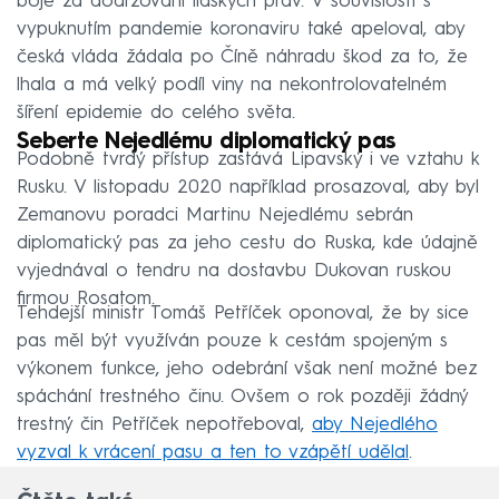
boje za dodržování lidských práv. V souvislosti s
vypuknutím pandemie koronaviru také apeloval, aby
česká vláda žádala po Číně náhradu škod za to, že
lhala a má velký podíl viny na nekontrolovatelném
šíření epidemie do celého světa.
Seberte Nejedlému diplomatický pas
Podobně tvrdý přístup zastává Lipavský i ve vztahu k
Rusku. V listopadu 2020 například prosazoval, aby byl
Zemanovu poradci Martinu Nejedlému sebrán
diplomatický pas za jeho cestu do Ruska, kde údajně
vyjednával o tendru na dostavbu Dukovan ruskou
firmou Rosatom.
Tehdejší ministr Tomáš Petříček oponoval, že by sice
pas měl být využíván pouze k cestám spojeným s
výkonem funkce, jeho odebrání však není možné bez
spáchání trestného činu. Ovšem o rok později žádný
trestný čin Petříček nepotřeboval,
aby Nejedlého
vyzval k vrácení pasu a ten to vzápětí udělal
.