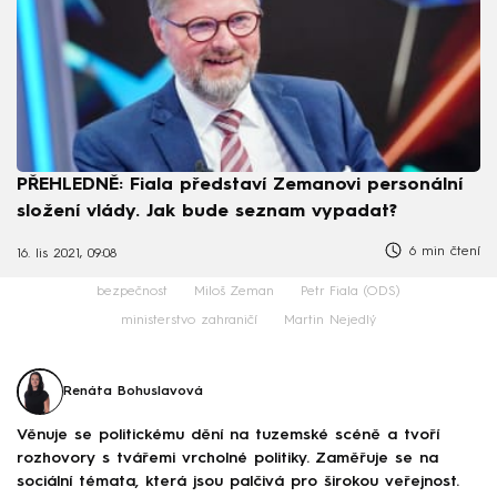
PŘEHLEDNĚ: Fiala představí Zemanovi personální
složení vlády. Jak bude seznam vypadat?
6 min čtení
16. lis 2021, 09:08
bezpečnost
Miloš Zeman
Petr Fiala (ODS)
ministerstvo zahraničí
Martin Nejedlý
Renáta Bohuslavová
Věnuje se politickému dění na tuzemské scéně a tvoří
rozhovory s tvářemi vrcholné politiky. Zaměřuje se na
sociální témata, která jsou palčivá pro širokou veřejnost.