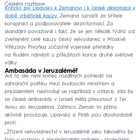
Českém rozhlase.
Kritický byl Lipavský k Zemanovi i k české diplomacii v
době vrbětické kauzy.
Zemana označil za šiřitele
konspirací a podporovatele dezinformací. Za
skandální považoval i fakt, že se jen několik týdnů od
zveřejnění celé kauzy český velvyslanec v Moskvě
Vítězslav Pivoňka zúčastnil vojenské přehlídky
na Rudém náměstí u příležitosti konce druhé světové
války.
Ambasáda v Jeruzalémě?
Ani to ale není konec rozdílných pohledů na
zahraniční politiku mezi budoucím ministrem a
prezidentem. neshodují se například v otázce, zda by
se česká ambasády v Izraeli měla přesunout z Tel
Avivu do Jeruzaléma. Zatímco Zeman to přímo
aktivně prosazuje, Lipavský a Piráti jsou dlouhodobě
proti.
„Zřízení velvyslanectví v Jeruzalémě jako takového by
bylo v rozporu s mezinárodním právem i společným