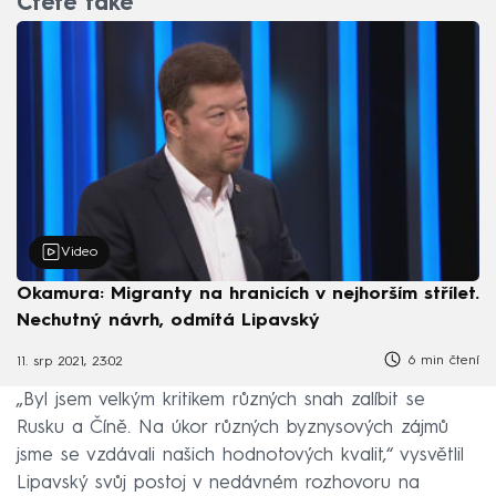
Čtěte také
Video
Okamura: Migranty na hranicích v nejhorším střílet.
Nechutný návrh, odmítá Lipavský
6 min čtení
11. srp 2021, 23:02
„Byl jsem velkým kritikem různých snah zalíbit se
Rusku a Číně. Na úkor různých byznysových zájmů
jsme se vzdávali našich hodnotových kvalit,“ vysvětlil
Lipavský svůj postoj v nedávném rozhovoru na