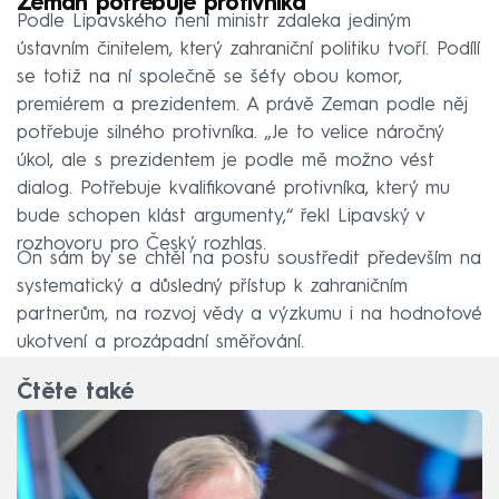
Zeman potřebuje protivníka
Podle Lipavského není ministr zdaleka jediným
ústavním činitelem, který zahraniční politiku tvoří. Podílí
se totiž na ní společně se šéfy obou komor,
premiérem a prezidentem. A právě Zeman podle něj
potřebuje silného protivníka. „Je to velice náročný
úkol, ale s prezidentem je podle mě možno vést
dialog. Potřebuje kvalifikované protivníka, který mu
bude schopen klást argumenty,“ řekl Lipavský v
rozhovoru pro Český rozhlas.
On sám by se chtěl na postu soustředit především na
systematický a důsledný přístup k zahraničním
partnerům, na rozvoj vědy a výzkumu i na hodnotové
ukotvení a prozápadní směřování.
Čtěte také