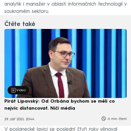
analytik i manažer v oblasti informačních technologií v
soukromém sektoru.
Čtěte také
Video
Pirát Lipavský: Od Orbána bychom se měli co
nejvíc distancovat. Ničí média
6 min čtení
29. zář 2021, 20:44
V poslanecké lavici se poslední čtyři roky věnoval