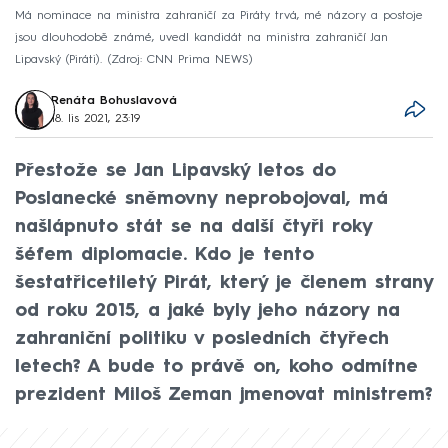
Má nominace na ministra zahraničí za Piráty trvá, mé názory a postoje
jsou dlouhodobě známé, uvedl kandidát na ministra zahraničí Jan
Lipavský (Piráti).
Zdroj: CNN Prima NEWS
Renáta Bohuslavová
18. lis 2021, 23:19
Přestože se Jan Lipavský letos do
Poslanecké sněmovny neprobojoval, má
našlápnuto stát se na další čtyři roky
šéfem diplomacie. Kdo je tento
šestatřicetiletý Pirát, který je členem strany
od roku 2015, a jaké byly jeho názory na
zahraniční politiku v posledních čtyřech
letech? A bude to právě on, koho odmítne
prezident Miloš Zeman jmenovat ministrem?