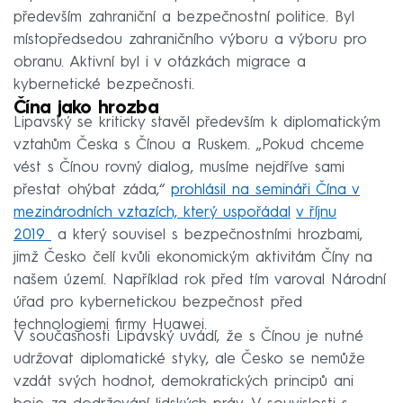
především zahraniční a bezpečnostní politice. Byl
místopředsedou zahraničního výboru a výboru pro
obranu. Aktivní byl i v otázkách migrace a
kybernetické bezpečnosti.
Čína jako hrozba
Lipavský se kriticky stavěl především k diplomatickým
vztahům Česka s Čínou a Ruskem. „Pokud chceme
vést s Čínou rovný dialog, musíme nejdříve sami
přestat ohýbat záda,“
prohlásil na semináři Čína v
mezinárodních vztazích, který uspořádal
v říjnu
2019
a který souvisel s bezpečnostními hrozbami,
jimž Česko čelí kvůli ekonomickým aktivitám Číny na
našem území. Například rok před tím varoval Národní
úřad pro kybernetickou bezpečnost před
technologiemi firmy Huawei.
V současnosti Lipavský uvádí, že s Čínou je nutné
udržovat diplomatické styky, ale Česko se nemůže
vzdát svých hodnot, demokratických principů ani