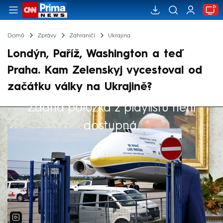
Domů
Zprávy
Zahraničí
Ukrajina
Londýn, Paříž, Washington a teď
Praha. Kam Zelenskyj vycestoval od
začátku války na Ukrajině?
Žádná položka z playlistu není
Výběr redakce
dostupná.