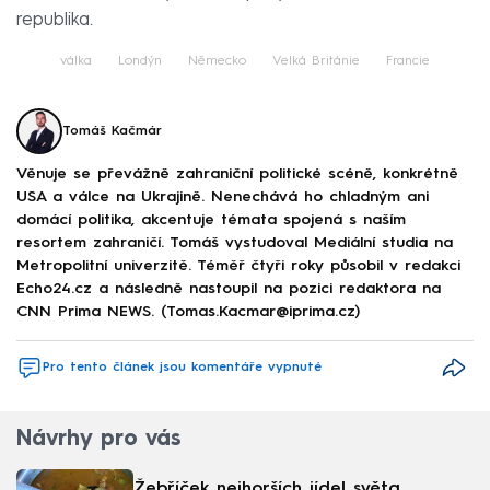
republika.
válka
Londýn
Německo
Velká Británie
Francie
Tomáš Kačmár
Věnuje se převážně zahraniční politické scéně, konkrétně
USA a válce na Ukrajině. Nenechává ho chladným ani
domácí politika, akcentuje témata spojená s naším
resortem zahraničí. Tomáš vystudoval Mediální studia na
Metropolitní univerzitě. Téměř čtyři roky působil v redakci
Echo24.cz a následně nastoupil na pozici redaktora na
CNN Prima NEWS. (Tomas.Kacmar@iprima.cz)
Pro tento článek jsou komentáře vypnuté
Návrhy pro vás
Žebříček nejhorších jídel světa.