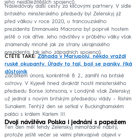
jeho nejdůležitějších spojenců.
Následovaly další cesty za klíčovými partnery. V sídle
britského ministerského předsedy byl Zelenskyj již
před válkou v roce 2020, u francouzského
prezidenta Emmanuela Macrona byl poprvé hostem
ještě o rok dříve. Jeho návštěvy v průběhu války však
znamenaly mnohé jak ze strany ukrajinského
prezidenta, tak jeho západních spojenců.
ČTĚTE TAKÉ:
Záhada v Mariupolu, někdo vraždí
ruské okupanty. Úřady to tají, bojí se paniky, říká
důstojník
Začátkem února, konkrétně 8. 2., zamířil na britské
ostrovy. V Kyjevě hned dvakrát hostil ministerského
předsedu Borise Johnsona, v Londýně však Zelenskyj
už jednal s novým britským předsedou vlády – Rishim
Sunakem. Tentýž den se setkal v Buckinghamském
paláci s králem Karlem III.
Dvojí návštěva Polska i jednání s papežem
Ten den měl tehdy Zelenskyj mimořádně nabitý,
protože ještě večer se velmi překvapivě objevil v