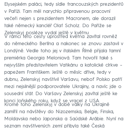
Elysejském paláci, tedy sídle francouzských prezidentů
v Paříži. Tam měl narychlo připravenou pracovní
večeři nejen s prezidentem Macronem, ale dorazil
také německý kancléř Olaf Scholz. Do Paříže se
Zelenskyj posléze vydal ještě v květnu.
V rámci této cesty uprostřed května zavítal rovněž
do německého Berlína a nakonec se znovu zastavil v
Londýně. Vedle toho jej v italském Římě přijala tamní
premiérka Georgia Meloniová. Tam hovořil také s
nejvyšším představitelem Vatikánu a katolické církve –
papežem Františkem. Ještě o měsíc dříve, tedy v
dubnu, Zelenskyj navštívil Varšavu, neboť Polsko patří
mezi nejsilnější podporovatele Ukrajiny, a navíc jde o
sousední stát. Do Varšavy Zelenskyj zavítal ještě ke
konci loňského roku, když se vracel z USA.
Kromě toho Zelenskyj v době války na Ukrajině
zamířil na návštěvy do Nizozemska, Belgie, Finska,
Moldavska nebo Japonska a Saúdské Arábie. Nyní na
seznam navštívených zemí přibyla také Česká