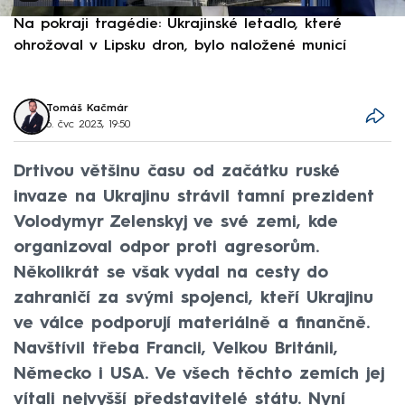
Na pokraji tragédie: Ukrajinské letadlo, které
P
ohrožoval v Lipsku dron, bylo naložené municí
e
Tomáš Kačmár
6. čvc 2023, 19:50
Drtivou většinu času od začátku ruské
invaze na Ukrajinu strávil tamní prezident
Volodymyr Zelenskyj ve své zemi, kde
organizoval odpor proti agresorům.
Několikrát se však vydal na cesty do
zahraničí za svými spojenci, kteří Ukrajinu
ve válce podporují materiálně a finančně.
Navštívil třeba Francii, Velkou Británii,
Německo i USA. Ve všech těchto zemích jej
vítali nejvyšší představitelé státu. Nyní