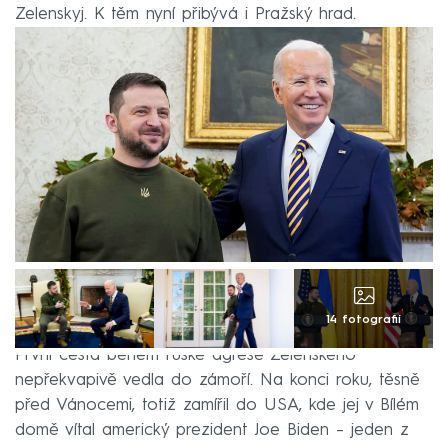
Zelenskyj. K těm nyní přibývá i Pražský hrad.
14 fotografií
První cesta během ruské agrese Zelenského
nepřekvapivě vedla do zámoří. Na konci roku, těsně
před Vánocemi, totiž zamířil do USA, kde jej v Bílém
domě vítal americký prezident Joe Biden – jeden z