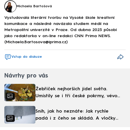
Michaela Bartošová
Vystudovala literární tvorbu na Vysoké škole kreativní
komunikace a následně navázala studiem médií na
Metropolitní univerzitě v Praze. Od dubna 2023 působí
jako redaktorka v on-line redakci CNN Prima NEWS.
(Michaela.Bartosova@iprima.cz)
Vstup do diskuze
Návrhy pro vás
Žebříček nejhorších jídel světa.
Umístily se i tři české pokrmy, vévodí
skandinávská kuchyně
Sníh, jak ho neznáte: Jak rychle
padá i z čeho se skládá. A vločky
nejsou bílé