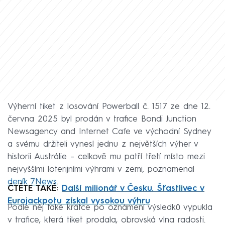
Výherní tiket z losování Powerball č. 1517 ze dne 12.
června 2025 byl prodán v trafice Bondi Junction
Newsagency and Internet Cafe ve východní Sydney
a svému držiteli vynesl jednu z největších výher v
historii Austrálie – celkově mu patří třetí místo mezi
nejvyššími loterijními výhrami v zemi, poznamenal
deník 7News
.
ČTĚTE TAKÉ:
Další milionář v Česku. Šťastlivec v
Eurojackpotu získal vysokou výhru
Podle něj také krátce po oznámení výsledků vypukla
v trafice, která tiket prodala, obrovská vlna radosti.