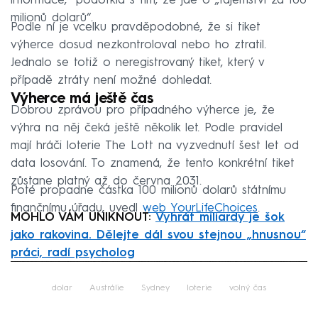
informace,“ podotkla s tím, že jde o „tajemství za 100
milionů dolarů“.
Podle ní je vcelku pravděpodobné, že si tiket
výherce dosud nezkontroloval nebo ho ztratil.
Jednalo se totiž o neregistrovaný tiket, který v
případě ztráty není možné dohledat.
Výherce má ještě čas
Dobrou zprávou pro případného výherce je, že
výhra na něj čeká ještě několik let. Podle pravidel
mají hráči loterie The Lott na vyzvednutí šest let od
data losování. To znamená, že tento konkrétní tiket
zůstane platný až do června 2031.
Poté propadne částka 100 milionů dolarů státnímu
finančnímu úřadu, uvedl
web YourLifeChoices
.
MOHLO VÁM UNIKNOUT:
Vyhrát miliardy je šok
jako rakovina. Dělejte dál svou stejnou „hnusnou“
práci, radí psycholog
Failed to fetch
dolar
Austrálie
Sydney
loterie
volný čas