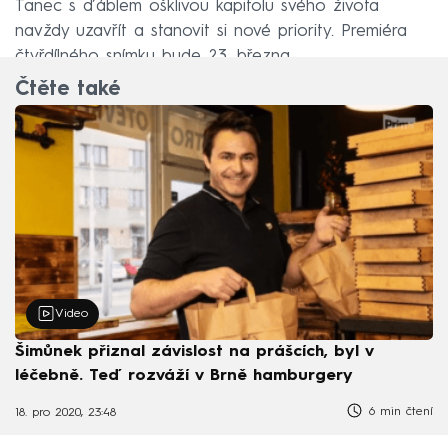
Tanec s ďáblem ošklivou kapitolu svého života
navždy uzavřít a stanovit si nové priority. Premiéra
čtyřdílného snímku bude 23. března.
Čtěte také
Video
Šimůnek přiznal závislost na prášcích, byl v
léčebně. Teď rozváží v Brně hamburgery
6 min čtení
18. pro 2020, 23:48