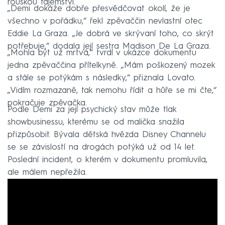
rouškou tajemství.
„Demi dokáže dobře přesvědčovat okolí, že je
všechno v pořádku,“ řekl zpěvaččin nevlastní otec
Eddie La Graza. „Je dobrá ve skrývaní toho, co skrýt
potřebuje,“ dodala její sestra Madison De La Graza.
„Mohla být už mrtvá,“ tvrdí v ukázce dokumentu
jedna zpěvaččina přítelkyně. „Mám poškozený mozek
a stále se potýkám s následky,“ přiznala Lovato.
„Vidím rozmazaně, tak nemohu řídit a hůře se mi čte,“
pokračuje zpěvačka.
Podle Demi za její psychický stav může tlak
showbusinessu, kterému se od malička snažila
přizpůsobit. Bývala dětská hvězda Disney Channelu
se se závislostí na drogách potýká už od 14 let.
Poslední incident, o kterém v dokumentu promluvila,
ale málem nepřežila.