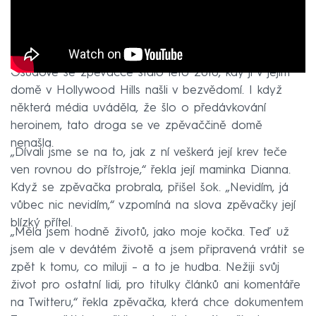
Osudové se zpěvačce stalo léto 2018, kdy ji v jejím
domě v Hollywood Hills našli v bezvědomí. I když
některá média uváděla, že šlo o předávkování
heroinem, tato droga se ve zpěvaččině domě
nenašla.
„Dívali jsme se na to, jak z ní veškerá její krev teče
ven rovnou do přístroje,“ řekla její maminka Dianna.
Když se zpěvačka probrala, přišel šok. „Nevidím, já
vůbec nic nevidím,“ vzpomíná na slova zpěvačky její
blízký přítel.
„Měla jsem hodně životů, jako moje kočka. Teď už
jsem ale v devátém životě a jsem připravená vrátit se
zpět k tomu, co miluji –⁠ a to je hudba. Nežiji svůj
život pro ostatní lidi, pro titulky článků ani komentáře
na Twitteru,“ řekla zpěvačka, která chce dokumentem