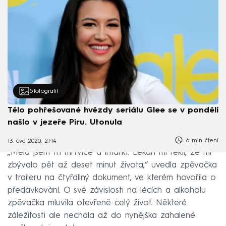
5
fotografií
Tělo pohřešované hvězdy seriálu Glee se v pondělí
našlo v jezeře Piru. Utonula
6 min čtení
13. čvc 2020, 21:14
„Měla jsem tři mrtvice a infarkt. Lékaři mi řekli, že mi
zbývalo pět až deset minut života,“ uvedla zpěvačka
v traileru na čtyřdílný dokument, ve kterém hovořila o
předávkování. O své závislosti na lécích a alkoholu
zpěvačka mluvila otevřeně celý život. Některé
záležitosti ale nechala až do nynějška zahalené