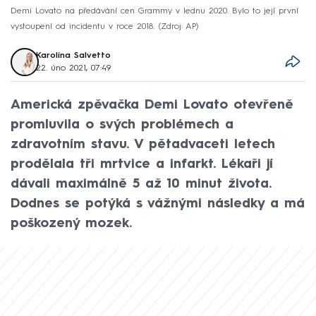
Demi Lovato na předávání cen Grammy v lednu 2020. Bylo to její první
vystoupení od incidentu v roce 2018.
Zdroj: AP
Karolína Salvetto
22. úno 2021, 07:49
Americká zpěvačka Demi Lovato otevřeně
promluvila o svých problémech a
zdravotním stavu. V pětadvaceti letech
prodělala tři mrtvice a infarkt. Lékaři jí
dávali maximálně 5 až 10 minut života.
Dodnes se potýká s vážnými následky a má
poškozený mozek.