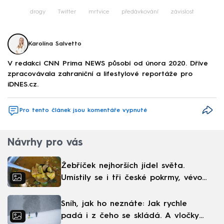
drogy
Twitter
mrtvice
předávkování
závislost
Karolína Salvetto
V redakci CNN Prima NEWS působí od února 2020. Dříve
zpracovávala zahraniční a lifestylové reportáže pro
iDNES.cz.
Pro tento článek jsou komentáře vypnuté
Návrhy pro vás
Žebříček nejhorších jídel světa.
Umístily se i tři české pokrmy, vévodí
skandinávská kuchyně
Sníh, jak ho neznáte: Jak rychle
padá i z čeho se skládá. A vločky