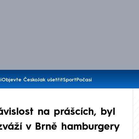
í
Objevte Česko
Jak ušetřit
Sport
Počasí
vislost na prášcích, byl
zváží v Brně hamburgery