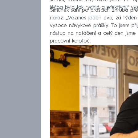
léčba byla tak rychlá a efektivní,“ vysv
Šimůnek sáhl po prášcích zhruba před
naráz. „Vezmeš jeden dva, za týden t
vysoce návykové prášky. To jsem přij
nástup na natáčení a celý den jsme t
pracovní kolotoč.