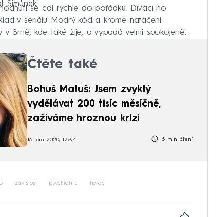
al Šimůnek.
odnutí se dal rychle do pořádku. Diváci ho
lad v seriálu Modrý kód a kromě natáčení
v Brně, kde také žije, a vypadá velmi spokojeně.
Čtěte také
Bohuš Matuš: Jsem zvyklý
vydělávat 200 tisíc měsíčně,
zažíváme hroznou krizi
6 min čtení
16. pro 2020, 17:37
o
závislost
psychiatrie
herec