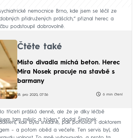
sychiatrické nemocnice Brno, kde jsem se léčil ze
odobných přidružených prášcích,“ přiznal herec a
éčbu podstoupil dobrovolně.
Čtěte také
Místo divadla míchá beton. Herec
Míra Nosek pracuje na stavbě s
barmany
6 min čtení
18. pro 2020, 07:56
lo třiceti prášků denně, ale že je díky léčbě
 jsem tam měsíc a týden,“ dodal Šimůnek.
ddělení, kde byla snídaně, pak pohovor s doktorem
gem – a potom oběd a večeře. Ten servis byl, dá
opravdu volnost. To mně vyhovovalo, a proto ta