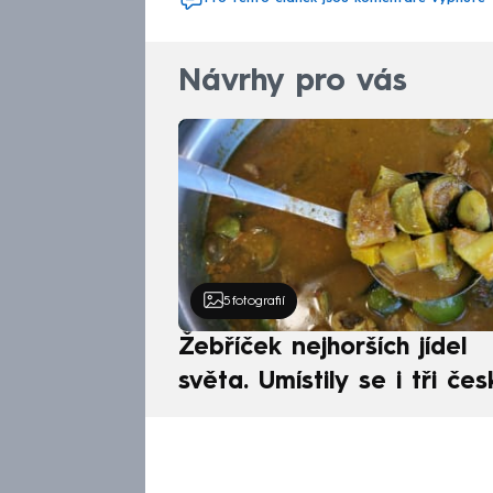
Návrhy pro vás
5
fotografií
Žebříček nejhorších jídel
světa. Umístily se i tři čes
pokrmy, vévodí skandináv
kuchyně