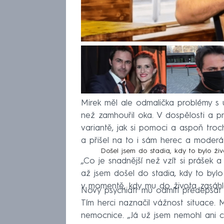
Mirek měl ale odmalička problémy s u
než zamhouřil oka. V dospělosti a p
variantě, jak si pomoci a aspoň troc
a přišel na to i sám herec a moderát
Došel jsem do stadia, kdy to bylo živ
„Co je snadnější než vzít si prášek a
až jsem došel do stadia, kdy to bylo 
v momentě, kdy mu do života zasáhl
Nový psychiatr mu odmítl předepsat
Tím herci naznačil vážnost situace. 
nemocnice. „Já už jsem nemohl ani c