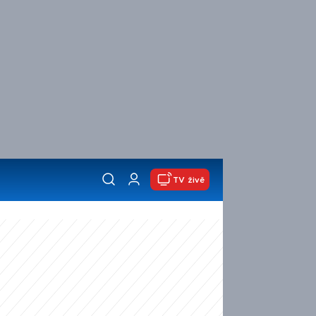
TV živě