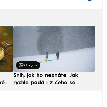
31
fotografií
Sníh, jak ho neznáte: Jak
ké
rychle padá i z čeho se
ská
skládá. A vločky nejsou bílé