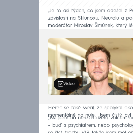
„Je to asi týden, co jsem odešel z P
závislosti na Stilunoxu, Neurolu a p
moderátor Miroslav Šimůnek, který l
Video
Herec se také svěřil, že spolykal oko
momentálně na nule. „Jsem čistý, byl
„Byl jsem na nerežimovém, volném o
– buď s psychiatrem, nebo psycholo
se říct, trochu VIP, takže jsem měl 