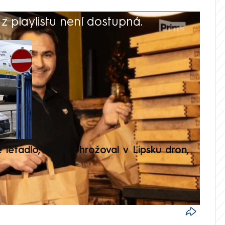
 playlistu není dostupná.
V
é letadlo, které ohrožoval v Lipsku dron,
Přilá
polit