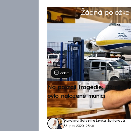
Žádná položka z
Výběr redakce
Video
Na pokraji tragédie: Ukrajinsk
bylo naložené municí
Karolína Salvetto
,
Lenka Špillarová
18. pro 2020, 23:48