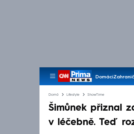
Domácí
Zahranič
Pořady
Domů
Lifestyle
ShowTime
Šimůnek přiznal zá
v léčebně. Teď ro