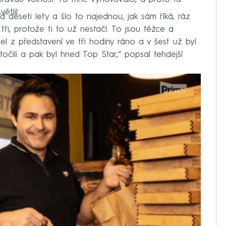
ětlil.
 deseti lety a šlo to najednou, jak sám říká, ráz
ři, protože ti to už nestačí. To jsou těžce a
el z představení ve tři hodiny ráno a v šest už byl
očili a pak byl hned Top Star,“ popsal tehdejší