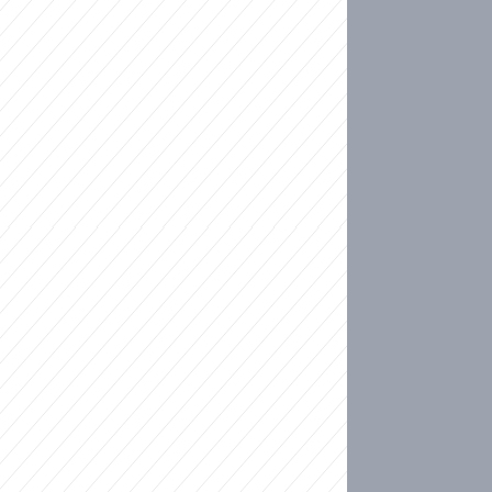
ideo
kat migranty do Česka? Sami by odešli, tvrdí exp
ické sebevraždě