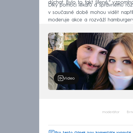
dýchat. Bylo to fakt šílené,“ vzpomín
Díky pomoci lékařů a správnému rozh
v současné době mohou vidět napřík
moderuje akce a rozváží hamburgery 
Video
moderátor
Brn
Pro tento článek jsou komentáře vypnuté