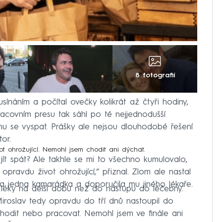
8 fotografií
sínáním a počítal ovečky kolikrát až čtyři hodiny,
racovním presu tak sáhl po té nejjednodušší
hu se vyspat. Prášky ale nejsou dlouhodobé řešení
or.
ot ohrožující. Nemohl jsem chodit ani dýchat.
 jít spát? Ale takhle se mi to všechno kumulovalo,
opravdu život ohrožující,“ přiznal. Zlom ale nastal
a jedna kamarádka a doporučila mu jiného lékaře.
 léky na delší dobu než do nástupu do léčebny.
Miroslav tedy opravdu do tří dnů nastoupil do
hodit nebo pracovat. Nemohl jsem ve finále ani