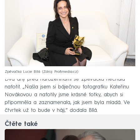
Zpěvačka Lucie Bílá
Zdroj: Profimedia.cz
Dva dny před narozeninami se zpěvačka nechala
nafotit. „Našla jsem si báječnou fotografku Kateřinu
Novákovou a nafotily jsme krásné fotky, abych si
připomněla a zaznamenala, jak jsem byla mladá. Ve
čtvrtek už to bude v háji,“ dodala Bílá.
Čtěte také