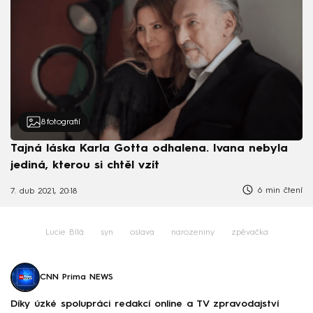
8
fotografií
Tajná láska Karla Gotta odhalena. Ivana nebyla
jediná, kterou si chtěl vzít
6 min čtení
7. dub 2021, 20:18
Lucie Bílá
syn
oslava
narozeniny
zpěvačka
CNN Prima NEWS
Díky úzké spolupráci redakcí online a TV zpravodajství