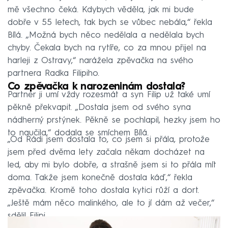
mě všechno čeká. Kdybych věděla, jak mi bude
dobře v 55 letech, tak bych se vůbec nebála,“ řekla
Bílá. „Možná bych něco nedělala a nedělala bych
chyby. Čekala bych na rytíře, co za mnou přijel na
harleji z Ostravy,“ narážela zpěvačka na svého
partnera Radka Filipiho.
Co zpěvačka k narozeninám dostala?
Partner ji umí vždy rozesmát a syn Filip už také umí
pěkně překvapit. „Dostala jsem od svého syna
nádherný prstýnek. Pěkně se pochlapil, hezky jsem ho
to naučila,“ dodala se smíchem Bílá.
„Od Rádi jsem dostala to, co jsem si přála, protože
jsem před dvěma lety začala někam docházet na
led, aby mi bylo dobře, a strašně jsem si to přála mít
doma. Takže jsem konečně dostala káď,“ řekla
zpěvačka. Kromě toho dostala kytici růží a dort.
„Ještě mám něco malinkého, ale to jí dám až večer,“
sdělil Filipi.