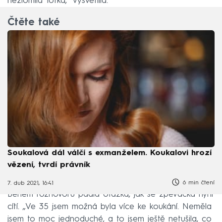
nezlomila fotka,“ vysvětlila.
Čtěte také
Soukalová dál válčí s exmanželem. Koukalovi hrozí
vězení, tvrdí právník
6 min čtení
7. dub 2021, 16:41
Během rozhovoru padla otázka, jak se zpěvačka nyní
cítí. „Ve 35 jsem možná byla více ke koukání. Neměla
jsem to moc jednoduché, a to jsem ještě netušila, co