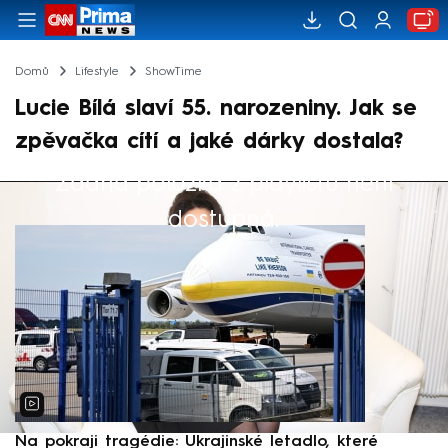
Domů
Lifestyle
ShowTime
Lucie Bílá slaví 55. narozeniny. Jak se
zpěvačka cítí a jaké dárky dostala?
Žádná položka z playlistu není
Výběr redakce
dostupná.
Na pokraji tragédie: Ukrajinské letadlo, které
P