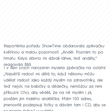
Reportérka pořadu ShowTime obdarovala zpěvačku
květinou a malou pozorností. „Anděl. Poznám to po
hmatu. Kdysi dávno mi dávali láhve, teď anděly,“
reagovala Bílá.
I v den svých narozenin myslela zpěvačka na ostatní.
„Největší radost mi dělá to, když někomu můžu
udělat radost. Jako každý myslím na zdravotníky, ale
teď nejvíc na babičky a dědečky, nemůžou za nimi
příbuzní. Chci, aby věděli, že na ně myslím i já,
posílám jim malého andělíčka. Mám 150 adres,
jmenovitě podepisuji fotky a dávám tam i CD, aby se