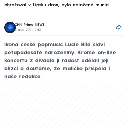
ohrožoval v Lipsku dron, bylo naložené municí
e
CNN Prima NEWS
7. dub 2021, 21:01
Ikona české popmusic Lucie Bílá slaví
pětapadesáté narozeniny. Kromě on-line
koncertu z divadla jí radost udělali její
blízcí a doufáme, že maličko přispěla i
naše redakce.