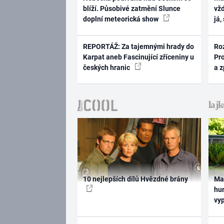
blíží. Působivé zatmění Slunce
vž
doplní meteorická show
já,
REPORTÁŽ: Za tajemnými hrady do
Ro
Karpat aneb Fascinující zříceniny u
Pr
českých hranic
a 
10 nejlepších dílů Hvězdné brány
Ma
hum
vy