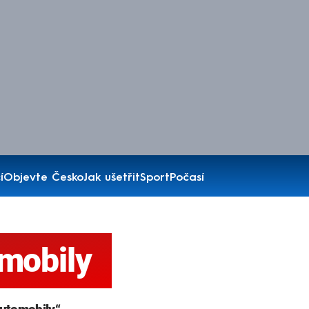
í
Objevte Česko
Jak ušetřit
Sport
Počasí
omobily