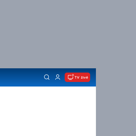
TV živě