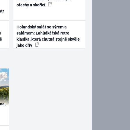
ořechy a skořicí
atr
Holandský salát se sýrem a
o
salámem: Lahůdkářská retro
ně
klasika, která chutná stejně skvěle
jako dřív
ína,