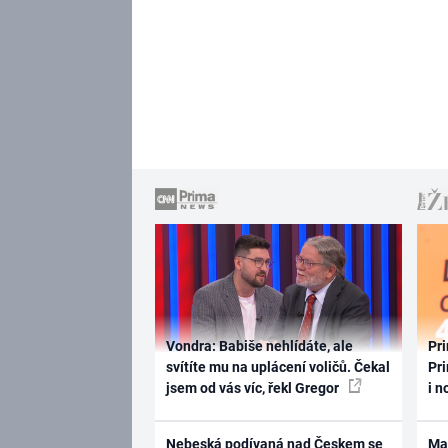
Vondra: Babiše nehlídáte, ale
Pri
svítíte mu na uplácení voličů. Čekal
Pri
jsem od vás víc, řekl Gregor
i n
Nebeská podívaná nad Českem se
Ma