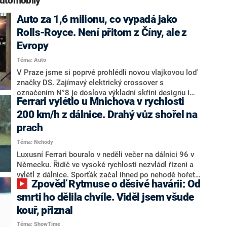
automobily“
Auto za 1,6 milionu, co vypadá jako
Rolls-Royce. Není přitom z Číny, ale z
Evropy
Téma: Auto
V Praze jsme si poprvé prohlédli novou vlajkovou loď
značky DS. Zajímavý elektrický crossover s
označením N°8 je doslova výkladní skříní designu i
Ferrari vylétlo u Mnichova v rychlosti
technologií značky a nabízí hned několik opravdu
zajímavých funkcí. Tu jednu jsme mohli dodnes vídat
200 km/h z dálnice. Drahý vůz shořel na
jen u kabrioletů. O co jde?
prach
Téma: Nehody
Luxusní Ferrari bouralo v neděli večer na dálnici 96 v
Německu. Řidič ve vysoké rychlosti nezvládl řízení a
vylétl z dálnice. Sporťák začal ihned po nehodě hořet.
Zpověď Rytmuse o děsivé havárii: Od
Řidič i spolujezdec jako zázrakem přežili, informoval
web Bild.
smrti ho dělila chvíle. Viděl jsem všude
kouř, přiznal
Téma: ShowTime