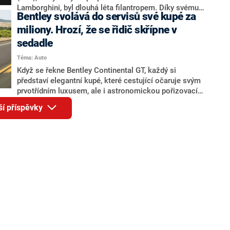
Lamborghini, byl dlouhá léta filantropem. Díky svému
Bentley svolává do servisů své kupé za
vozu totiž vybíral peníze pro nemocnice. Jeho smrt
oplakává nejen rodina či strana, kterou vedl ve městě
miliony. Hrozí, že se řidič skřípne v
Námestovo, ale také organizátoři Rally Radosti, tedy
sedadle
občanského sdružení, které sbírky organizovalo.
Téma: Auto
Když se řekne Bentley Continental GT, každý si
představí elegantní kupé, které cestující očaruje svým
prvotřídním luxusem, ale i astronomickou pořizovací
cenou. Asi málokterý majitel by čekal, že právě s
ší příspěvky
takovýmto vozem bude muset zanedlouho do servisu.
Nikoliv však kvůli běžným servisním prohlídkám, ale
kvůli špatně upevněným sedadlům, která jej mohou
dokonce i zranit.