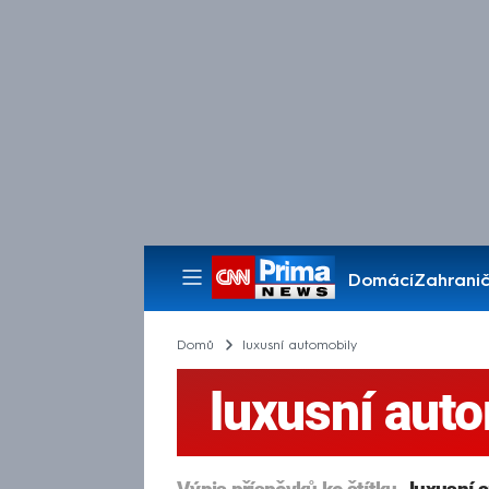
Domácí
Zahranič
Pořady
Domů
luxusní automobily
luxusní aut