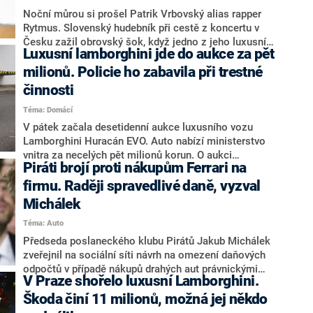
Noční můrou si prošel Patrik Vrbovský alias rapper
Rytmus. Slovenský hudebník při cestě z koncertu v
Česku zažil obrovský šok, když jedno z jeho luxusních
Luxusní lamborghini jde do aukce za pět
aut, v němž běžně vozil i syna Samuela, začalo z
ničeho nic hořet. Pohotová reakce nejspíše zachránila
milionů. Policie ho zabavila při trestné
rapperovi život. Nepříjemnou zkušenost tajil téměř půl
činnosti
roku, až nyní se svěřil na svých sociálních sítích.
Téma: Domácí
V pátek začala desetidenní aukce luxusního vozu
Lamborghini Huracán EVO. Auto nabízí ministerstvo
vnitra za necelých pět milionů korun. O aukci
Piráti brojí proti nákupům Ferrari na
informovalo na Twitteru. Jde o majetek zajištěný
policií v trestním řízení.
firmu. Raději spravedlivé daně, vyzval
Michálek
Téma: Auto
Předseda poslaneckého klubu Pirátů Jakub Michálek
zveřejnil na sociální síti návrh na omezení daňových
odpočtů v případě nákupů drahých aut právnickými
V Praze shořelo luxusní Lamborghini.
osobami. Smyslem opatření by podle něj mělo být
vyrovnání sociálních nerovností a odstranění
Škoda činí 11 milionů, možná jej někdo
daňového zvýhodnění firem při nákupu vozidel, která