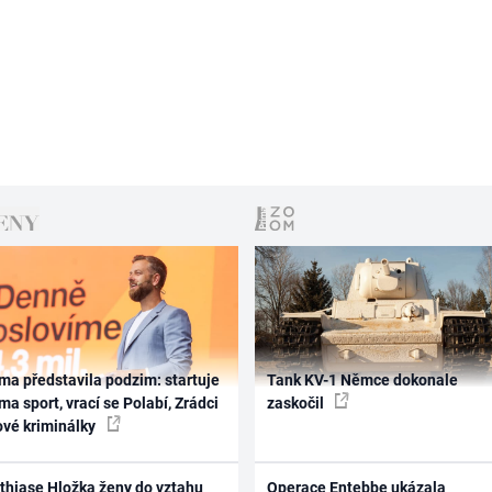
ma představila podzim: startuje
Tank KV-1 Němce dokonale
ma sport, vrací se Polabí, Zrádci
zaskočil
ové kriminálky
thiase Hložka ženy do vztahu
Operace Entebbe ukázala