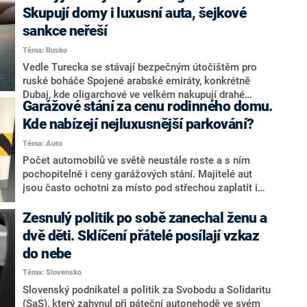
Veyron s přibližnou cenou 50 milionů korun řízené
Skupují domy i luxusní auta, šejkové
jedním z bodyguardů hvězdného fotbalisty skončilo ve
sankce neřeší
zdi.
Téma: Rusko
Vedle Turecka se stávají bezpečným útočištěm pro
ruské boháče Spojené arabské emiráty, konkrétně
Dubaj, kde oligarchové ve velkém nakupují drahé
Garážové stání za cenu rodinného domu.
nemovitosti i auta. Tamní šejkové nemají v plánu
omezovat Rusy v nákupech a vláda se k západním
Kde nabízejí nejluxusnější parkování?
sankcím nepřidává. SAE jsou ale dlouhodobě
Téma: Auto
spojencem Spojených států.
Počet automobilů ve světě neustále roste a s ním
pochopitelně i ceny garážových stání. Majitelé aut
jsou často ochotni za místo pod střechou zaplatit i
částku převyšující cenu nejen samotného vozu, ale v
některých případech i jejich domu. Jedno takové
Zesnulý politik po sobě zanechal ženu a
garážové stání se teď prodává v americkém městě
dvě děti. Sklíčení přátelé posílají vzkaz
Boston.
do nebe
Téma: Slovensko
Slovenský podnikatel a politik za Svobodu a Solidaritu
(SaS), který zahynul při páteční autonehodě ve svém