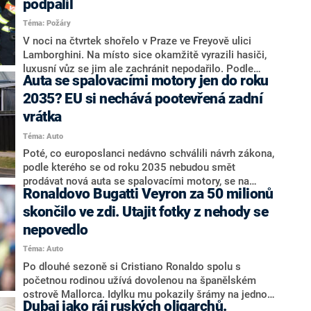
podpálil
nelze považovat za běžné služební vozy.
Téma: Požáry
V noci na čtvrtek shořelo v Praze ve Freyově ulici
Lamborghini. Na místo sice okamžitě vyrazili hasiči,
luxusní vůz se jim ale zachránit nepodařilo. Podle
Auta se spalovacími motory jen do roku
majitele se škoda pohybuje kolem 11 milionů korun.
Policisté nevylučují cizí zavinění.
2035? EU si nechává pootevřená zadní
vrátka
Téma: Auto
Poté, co europoslanci nedávno schválili návrh zákona,
podle kterého se od roku 2035 nebudou smět
prodávat nová auta se spalovacími motory, se na
Ronaldovo Bugatti Veyron za 50 milionů
stejném závěru nakonec usnesli i evropští ministři
životního prostředí. Některé výroky, které na jednání
skončilo ve zdi. Utajit fotky z nehody se
zazněly a navrhovaná opatření však vyznění nařízení
nepovedlo
do značné míry relativizují.
Téma: Auto
Po dlouhé sezoně si Cristiano Ronaldo spolu s
početnou rodinou užívá dovolenou na španělském
ostrově Mallorca. Idylku mu pokazily šrámy na jednom
Dubaj jako ráj ruských oligarchů.
z klenotů jeho rozsáhlého vozového parku. Bugatti