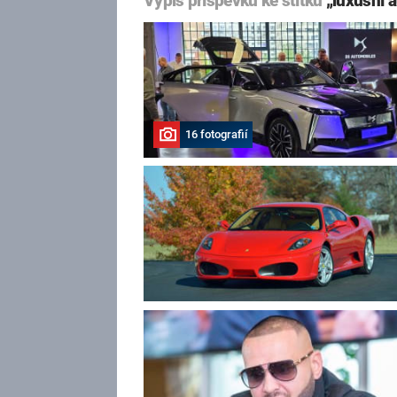
Výpis příspěvků ke štítku
„luxusní 
16 fotografií