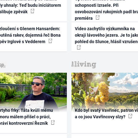
dy uhnaly: Teď budu iniciátorem
schopnosti Izraele. Při
 slibuje zpěvák
osvobozování rukojmích padl br
premiéra
zloučení s Glenem Hansardem:
Video zachytilo výzkumníka na
outěná rakev, dojemná řeč Bona
okraji lávového jezera. Je to jak
zpěv Irglové s Vedderem
pohled do Slunce, hlásil vzruše
rtyho frky: Táta kvůli mému
Kdo byl svatý Vavřinec, patron v
oru málem přišel o práci,
a co jsou Vavřincovy slzy?
práví kontroverzní Řezník