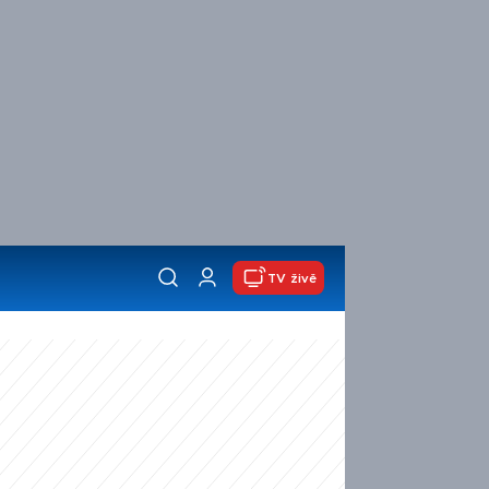
TV živě