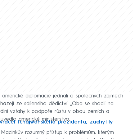
americké diplomacie jednali o společných zájmech
házejí ze sdíleného dědictví. „Oba se shodli na
terální vztahy k podpoře růstu v obou zemích a
uvedlo americké ministerstvo.
racel tchajwanského prezidenta, zachytily
Macinkův rozumný přístup k problémům, kterým