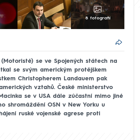
8 fotografií
a (Motoristé) se ve Spojených státech na
etkal se svým americkým protějškem
stkem Christopherem Landauem pak
-amerických vztahů. České ministerstvo
. Macinka se v USA dále zúčastní mimo jiné
ho shromáždění OSN v New Yorku u
ahájení ruské vojenské agrese proti