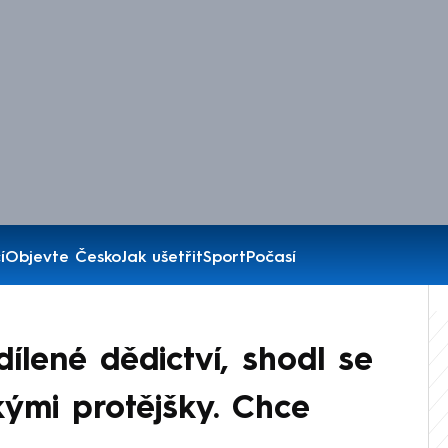
í
Objevte Česko
Jak ušetřit
Sport
Počasí
ílené dědictví, shodl se
ými protějšky. Chce