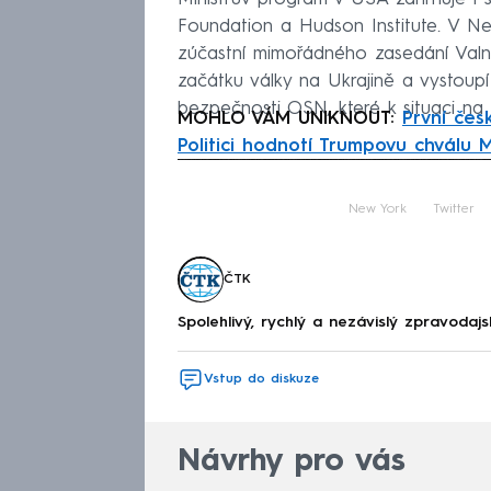
Foundation a Hudson Institute. V Ne
zúčastní mimořádného zasedání Valné
začátku války na Ukrajině a vystoup
bezpečnosti OSN, které k situaci na U
MOHLO VÁM UNIKNOUT:
První čes
Politici hodnotí Trumpovu chválu 
Fa
New York
Twitter
ČTK
Spolehlivý, rychlý a nezávislý zpravodajs
Vstup do diskuze
Návrhy pro vás