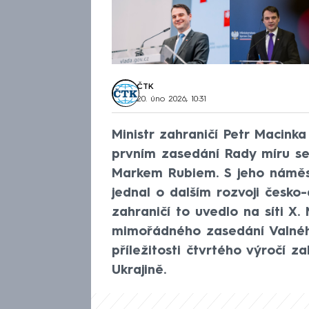
ČTK
20. úno 2026, 10:31
Ministr zahraničí Petr Macink
prvním zasedání Rady míru s
Markem Rubiem. S jeho námě
jednal o dalším rozvoji česko
zahraničí to uvedlo na síti X
mimořádného zasedání Valné
příležitosti čtvrtého výročí z
Ukrajině.