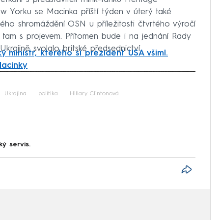
w Yorku se Macinka příští týden v úterý také
ho shromáždění OSN u příležitosti čtvrtého výročí
í tam s projevem. Přítomen bude i na jednání Rady
krajině svolalo britské předsednictví.
ký ministr, kterého si prezident USA všiml.
Macinky
iled to fetch
Ukrajina
politika
Hillary Clintonová
ký servis.