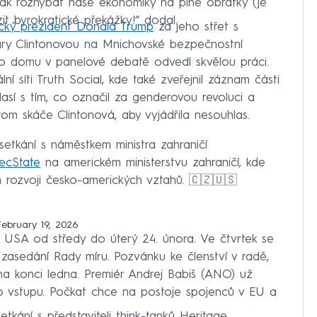
jak rozhýbat naše ekonomiky na plné obrátky (je
it byrokratické překážky!“ dodal.
ický prezident Donald Trump
za jeho střet s
llary Clintonovou na Mnichovské bezpečnostní
ho domu v panelové debatě odvedl skvělou práci.
ní síti Truth Social, kde také zveřejnil záznam části
así s tím, co označil za genderovou revoluci a
tom skáče Clintonová, aby vyjádřila nesouhlas.
setkání s náměstkem ministra zahraničí
ecState
na americkém ministerstvu zahraničí, kde
m rozvoji česko-amerických vztahů. 🇨🇿🇺🇸
February 19, 2026
 USA od středy do úterý 24. února. Ve čtvrtek se
o zasedání Rady míru. Pozvánku ke členství v radě,
na konci ledna. Premiér Andrej Babiš (ANO) už
 o vstupu. Počkat chce na postoje spojenců v EU a
tkání s představiteli think-tanků Heritage