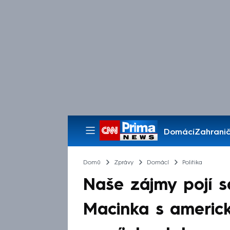
Domácí
Zahranič
Pořady
Domů
Zprávy
Domácí
Politika
Naše zájmy pojí sd
Macinka s americk