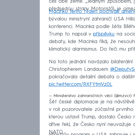
čelí obě země. „Jediným způsobem, 
předsedou strany Motoristů), je omez
Macinku tento týden pochválil amer
bývalou ministryní zahraničí USA Hi
konferenci. Macinka podle šéfa Bílé
Trump to napsal v
příspěvku
na sociál
debaty, kde Macinka říká, že nesouhl
klimatický alarmismus. Do řeči mu při
Na toto jednání navázalo bilaterální 
Christopherem Landauem
@DeputyS
pokračovala detailní debata o další
pic.twitter.com/RXFYfmVz0L
— Ministerstvo zahraničních věcí (@mzvcr)
Šéf české diplomacie je na návštěvě
v roli pozorovatele zúčastnil prvníh
kterou ustavil Trump, dostalo Česko 
dříve řekl, že Česko nyní neuvažuje
NATO.
Ministrův program v USA zahrnuje i se