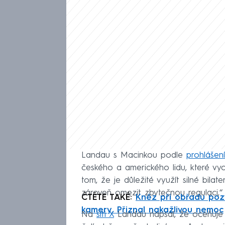
Landau s Macinkou podle
prohlášení
českého a amerického lidu, které vyc
tom, že je důležité využít silné bila
zároveň omezit zbytečnou regulaci,“ 
ČTĚTE TAKÉ:
Kněz při obřadu pozv
kamery. Přiznal nakažlivou nemoc
Na
síti X
Landau napsal, že oceňuje 