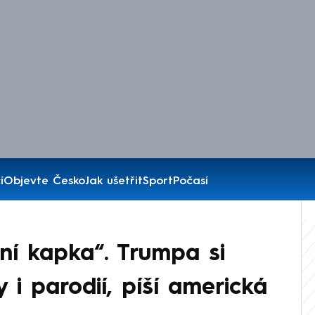
í
Objevte Česko
Jak ušetřit
Sport
Počasí
ní kapka“. Trumpa si
y i parodií, píší americká