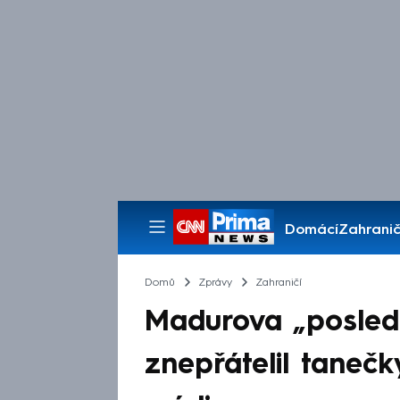
Domácí
Zahranič
Pořady
Domů
Zprávy
Zahraničí
Madurova „posled
znepřátelil tanečk