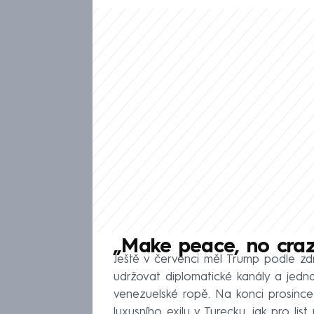
„Make peace, no craz
Ještě v červenci měl Trump podle z
udržovat diplomatické kanály a jedn
venezuelské ropě. Na konci prosince
luxusního exilu v Turecku, jak pro li