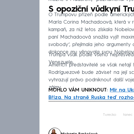
S opoziční vůdkyní T
O Trumpovu přízeň podle amerických
María Corina Machadoová, která v r
kampaň, za niž letos získala Nobel
paní Machadoová snažila vyjít maxi
svobody‘, přejímala jeho argumenty
dokonce mu věnovala svou Nobelovu
Trumpa však podle všeho nepřesvědčil
Venezuele.
Američtí představitelé se však netají 
Rodríguezové bude záviset na její sch
vyhrazují právo podniknout další vo
zájmy.
MOHLO VÁM UNIKNOUT:
Mír na Uk
Bříza. Na straně Ruska teď rozho
Fa
Turecko
tanec
Michaela Bartošová