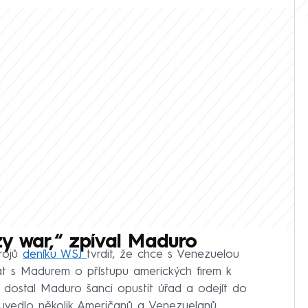
y war,“ zpíval Maduro
drojů
deníku WSJ
tvrdit, že chce s Venezuelou
at s Madurem o přístupu amerických firem k
 dostal Maduro šanci opustit úřad a odejít do
st uvedlo několik Američanů a Venezuelanů