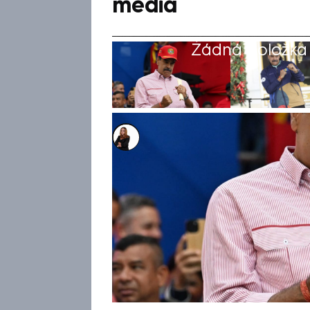
média
Žádná položka z
Michaela Bartošová
6. led 2026, 14:47
Americký prezident Donald T
Venezuely Nicoláse Madura svr
deportační dohody. Diplomaci
prosinci rozhodl o vojenské o
(WSJ) a New York Times (NYT)
provokativní tanečky a písně
přivedly k závěru, že se Mad