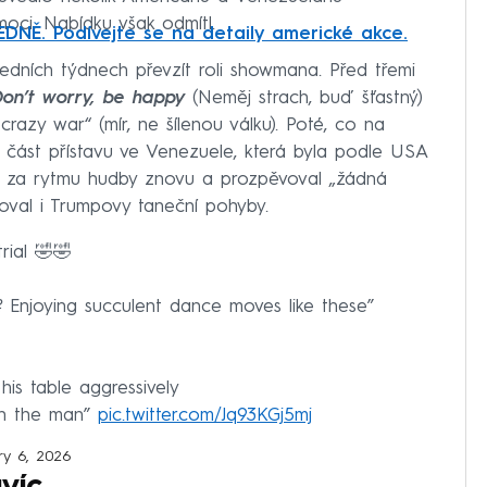
oci. Nabídku však odmítl.
DNĚ. Podívejte se na detaily americké akce.
dních týdnech převzít roli showmana. Před třemi
on’t worry, be happy
(Neměj strach, buď šťastný)
razy war“ (mír, ne šílenou válku). Poté, co na
y část přístavu ve Venezuele, která byla podle USA
il za rytmu hudby znovu a prozpěvoval „žádná
doval i Trumpovy taneční pohyby.
rial 🤣🤣
 Enjoying succulent dance moves like these”
is table aggressively
ain the man”
pic.twitter.com/Jq93KGj5mj
ry 6, 2026