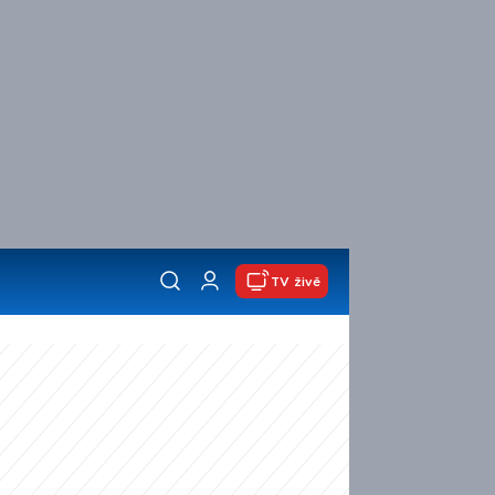
TV živě