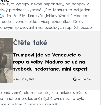
víc
šak tyto výstupy zjevně nepobavily, ba naopak v
uelský prezident vysmívá. „Pro Madura to byl jeden
T
s tím, že Bílý dům kvůli „lehkovážnosti“ Madura
e bude s venezuelskou viceprezidentkou Delcy
čila svým spravováním venezuelských ropných zásob.
Čtěte také
Trumpovi jde ve Venezuele o
ropu a volby. Maduro se už na
svobodu nedostane, míní expert
6 min čtení
6. led 2026, 11:07
oblémů země, ale rozhodně je to někdo, s kým si
a mnohem profesionálnější úrovni, než to bylo
ce postavený americký úředník.