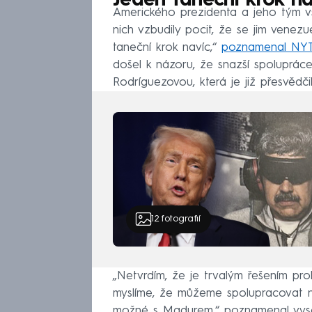
Jeden taneční krok na
Amerického prezidenta a jeho tým v
nich vzbudily pocit, že se jim venez
taneční krok navíc,“
poznamenal NY
došel k názoru, že snazší spoluprác
Rodríguezovou, která je již přesvěd
12
fotografií
„Netvrdím, že je trvalým řešením pr
myslíme, že můžeme spolupracovat n
možné s Madurem,“ poznamenal vyso