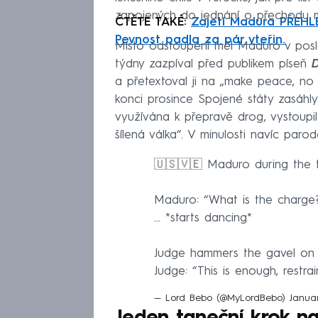
zapojených do jednání o přechodu m
ČTĚTE TAKÉ:
Zajetí Madura PŘEHLE
Pevnost padla za pár vteřin.
Místo odstoupení měl Maduro v posle
týdny zazpíval před publikem píseň
D
a přetextoval ji na „make peace, no c
konci prosince Spojené státy zasáhl
využívána k přepravě drog, vystoup
šílená válka“. V minulosti navíc paro
🇺🇸🇻🇪 Maduro during the t
Maduro: “What is the charge?
… *starts dancing*
Judge hammers the gavel on h
Judge: “This is enough, restr
— Lord Bebo (@MyLordBebo)
Janua