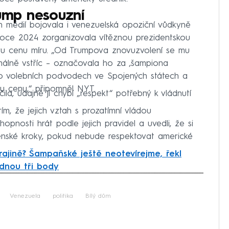
rump nesouzní
 médií bojovala i venezuelská opoziční vůdkyně
oce 2024 zorganizovala vítěznou prezidentskou
ovu cenu míru. „Od Trumpova znovuzvolení se mu
málně vstříc – označovala ho za ‚šampiona
 o volebních podvodech ve Spojených státech a
 cenu,“ připomněl NYT.
a, údajně jí chybí „respekt“ potřebný k vládnutí
tím, že jejich vztah s prozatímní vládou
opnosti hrát podle jejich pravidel a uvedli, že si
jenské kroky, pokud nebude respektovat americké
rajině? Šampaňské ještě neotevírejme, řekl
dnou tři body
iled to fetch
Venezuela
politika
Bílý dům