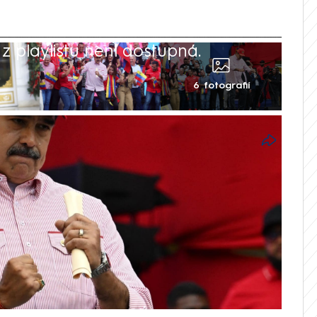
 playlistu není dostupná.
6 fotografií
rump původně neplánoval prezidenta
hnout násilím, ale uzavřít s ním ropné a
e však selhala a šéf Bílého domu v
peraci. Podle webů The Wall Street Journal
 měly být jedním ze spouštěčů i
 venezuelského diktátora, které Trumpa
uro americkému tlaku vysmívá.