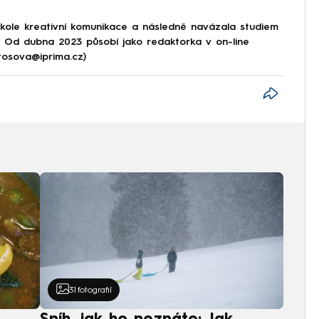
škole kreativní komunikace a následně navázala studiem
e. Od dubna 2023 působí jako redaktorka v on-line
tosova@iprima.cz)
31
fotografií