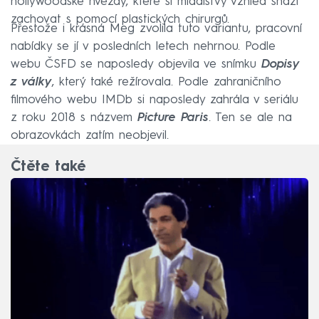
hollywoodské hvězdy, které si mladistvý vzhled snaží
zachovat s pomocí plastických chirurgů.
Přestože i krásná Meg zvolila tuto variantu, pracovní
nabídky se jí v posledních letech nehrnou. Podle
webu ČSFD se naposledy objevila ve snímku
Dopisy
z války
, který také režírovala. Podle zahraničního
filmového webu IMDb si naposledy zahrála v seriálu
z roku 2018 s názvem
Picture Paris
. Ten se ale na
obrazovkách zatím neobjevil.
Čtěte také