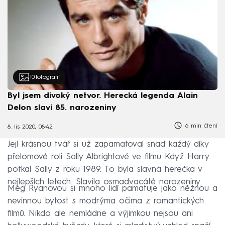
10
fotografií
Byl jsem divoký netvor. Herecká legenda Alain
Delon slaví 85. narozeniny
6 min čtení
8. lis 2020, 08:42
Její krásnou tvář si už zapamatoval snad každý díky
přelomové roli Sally Albrightové ve filmu Když Harry
potkal Sally z roku 1989. To byla slavná herečka v
nejlepších letech. Slavila osmadvacáté narozeniny.
Meg Ryanovou si mnoho lidí pamatuje jako něžnou a
nevinnou bytost s modrýma očima z romantických
filmů. Nikdo ale nemládne a výjimkou nejsou ani