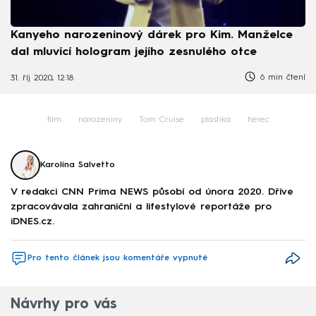
Kanyeho narozeninový dárek pro Kim. Manželce
dal mluvící hologram jejího zesnulého otce
6 min čtení
31. říj 2020, 12:18
film
narozeniny
Tom Cruise
plastika
herec
Karolína Salvetto
V redakci CNN Prima NEWS působí od února 2020. Dříve
zpracovávala zahraniční a lifestylové reportáže pro
iDNES.cz.
Pro tento článek jsou komentáře vypnuté
Návrhy pro vás