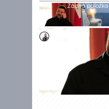
Žádná položka z
Alexandr Božilov
18. bře 2026, 11:37
Ukrajina bude kvůli válce na 
které používá v boji proti Ru
Volodymyr Zelenskyj. Ukrajinsk
usiluje o „dlouhou válku“ mez
došlo k přesunutí amerických 
oslabilo Kyjev.