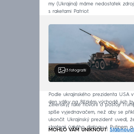
my (Ukrajina) máme nedostatek zdrojů
s raketami Patriot.
13
fotografií
Podle ukrajinského prezidenta USA v
den války na Blízkém východě jich by
Zelenskyj také hovořil o postoji Tru
spíše vyjednavačem, než aby se přiklá
ukončit. Ukrajinský prezident uvedl, 
strategii úzkého dialogu s Putinem a 
MOHLO VÁM UNIKNOUT:
Slábnoucí