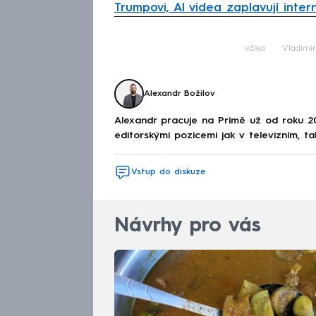
Trumpovi, AI videa zaplavují inter
Fa
válka
Vladimir
Alexandr Božilov
Alexandr pracuje na Primě už od roku 2
editorskými pozicemi jak v televizním, ta
Vstup do diskuze
Návrhy pro vás