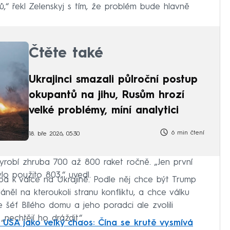
,“ řekl Zelenskyj s tím, že problém bude hlavně
Čtěte také
Ukrajinci smazali půlroční postup
okupantů na jihu, Rusům hrozí
velké problémy, míní analytici
6 min čtení
18. bře 2026, 05:30
yrobí zhruba 700 až 800 raket ročně. „Jen první
lo použito 803,“ uvedl.
mpa k válce na Ukrajině. Podle něj chce být Trump
něl na kteroukoli stranu konfliktu, a chce válku
že šéf Bílého domu a jeho poradci ale zvolili
„nechtějí ho dráždit“.
 USA jako velký chaos: Čína se krutě vysmívá