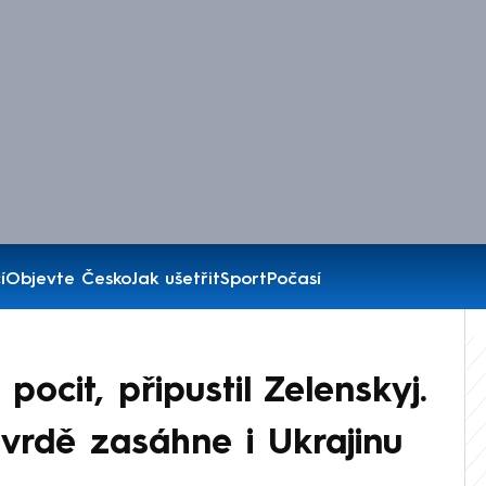
í
Objevte Česko
Jak ušetřit
Sport
Počasí
ocit, připustil Zelenskyj.
tvrdě zasáhne i Ukrajinu