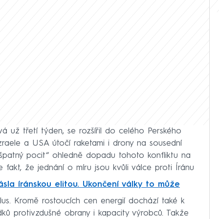
vá už třetí týden, se rozšířil do celého Perského
 Izraele a USA útočí raketami i drony na sousední
i špatný pocit“ ohledně dopadu tohoto konfliktu na
 fakt, že jednání o míru jsou kvůli válce proti Íránu
ásla íránskou elitou. Ukončení války to může
plus. Kromě rostoucích cen energií dochází také k
ků protivzdušné obrany i kapacity výrobců. Takže