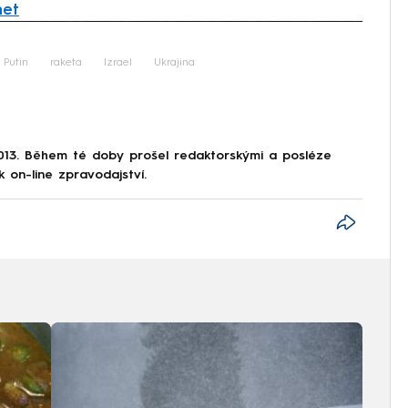
net
iled to fetch
 Putin
raketa
Izrael
Ukrajina
013. Během té doby prošel redaktorskými a posléze
k on-line zpravodajství.