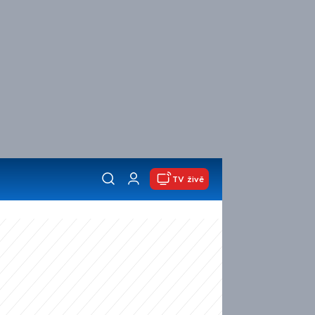
TV živě