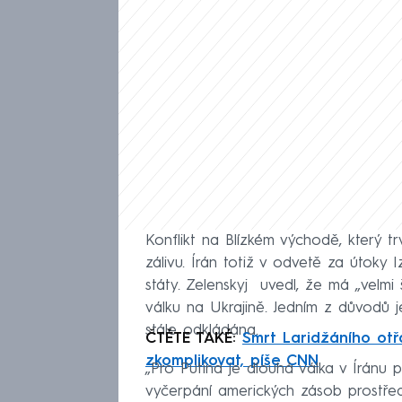
Konflikt na Blízkém východě, který tr
zálivu. Írán totiž v odvetě za útoky
státy. Zelenskyj uvedl, že má „velm
válku na Ukrajině. Jedním z důvodů je
stále odkládána.
ČTĚTE TAKÉ:
Smrt Laridžáního otř
zkomplikovat, píše CNN
„Pro Putina je dlouhá válka v Íránu 
vyčerpání amerických zásob prostřed