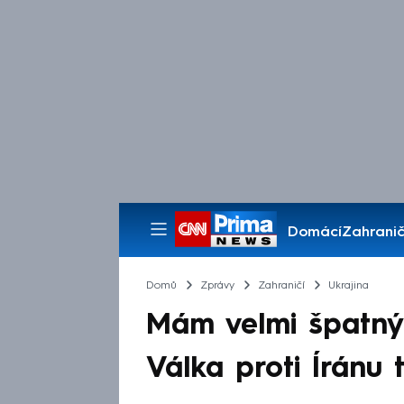
Domácí
Zahranič
Pořady
Domů
Zprávy
Zahraničí
Ukrajina
Mám velmi špatný p
Válka proti Íránu 