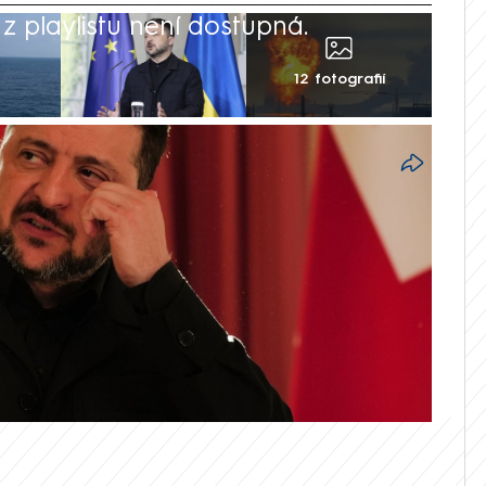
 playlistu není dostupná.
12 fotografií
Blízkém východě čelit nedostatku raket,
sku. V rozhovoru pro BBC to uvedl
ý prezident dále řekl, že Vladimir Putin
i USA, Izraelem a Íránem, protože by
zdrojů na jiná místa, a to by značně