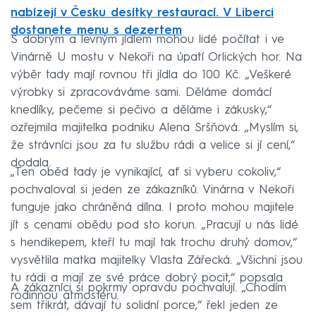
nabízejí v Česku desítky restaurací. V Liberci
dostanete menu s dezertem
S dobrým a levným jídlem mohou lidé počítat i ve
Vinárně U mostu v Nekoři na úpatí Orlických hor. Na
výběr tady mají rovnou tři jídla do 100 Kč. „Veškeré
výrobky si zpracováváme sami. Děláme domácí
knedlíky, pečeme si pečivo a děláme i zákusky,“
ozřejmila majitelka podniku Alena Sršňová. „Myslím si,
že strávníci jsou za tu službu rádi a velice si jí cení,“
dodala.
„Ten oběd tady je vynikající, ať si vyberu cokoliv,“
pochvaloval si jeden ze zákazníků. Vinárna v Nekoři
funguje jako chráněná dílna. I proto mohou majitele
jít s cenami obědu pod sto korun. „Pracují u nás lidé
s hendikepem, kteří tu mají tak trochu druhý domov,“
vysvětlila matka majitelky Vlasta Zářecká. „Všichni jsou
tu rádi a mají ze své práce dobrý pocit,“ popsala
A zákazníci si pokrmy opravdu pochvalují. „Chodím
rodinnou atmosféru.
sem třikrát, dávají tu solidní porce,“ řekl jeden ze