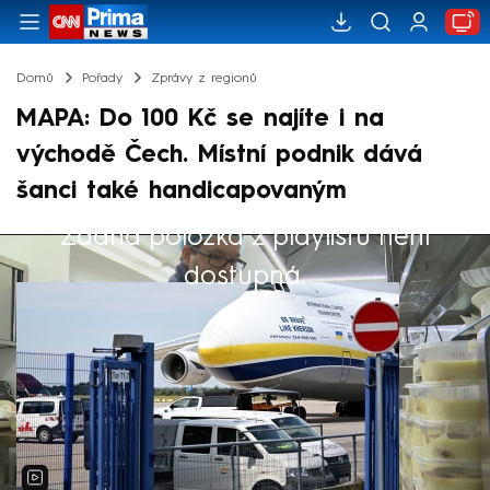
Domů
Pořady
Zprávy z regionů
MAPA: Do 100 Kč se najíte i na
východě Čech. Místní podnik dává
šanci také handicapovaným
Žádná položka z playlistu není
Výběr redakce
dostupná.