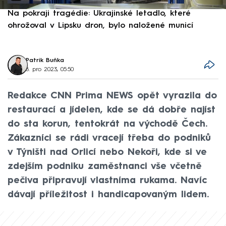
Na pokraji tragédie: Ukrajinské letadlo, které
P
ohrožoval v Lipsku dron, bylo naložené municí
e
Patrik Buňka
8. pro 2023, 05:50
Redakce CNN Prima NEWS opět vyrazila do
restaurací a jídelen, kde se dá dobře najíst
do sta korun, tentokrát na východě Čech.
Zákazníci se rádi vracejí třeba do podniků
v Týništi nad Orlicí nebo Nekoři, kde si ve
zdejším podniku zaměstnanci vše včetně
pečiva připravují vlastníma rukama. Navíc
dávají příležitost i handicapovaným lidem.