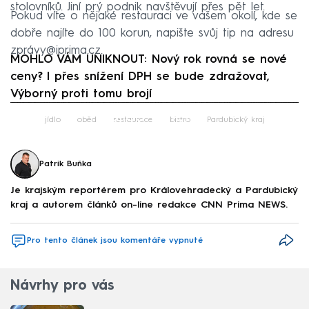
stolovníků. Jiní prý podnik navštěvují přes pět let.
Pokud víte o nějaké restauraci ve vašem okolí, kde se
dobře najíte do 100 korun, napište svůj tip na adresu
zprávy@iprima.cz.
MOHLO VÁM UNIKNOUT: Nový rok rovná se nové
ceny? I přes snížení DPH se bude zdražovat,
Výborný proti tomu brojí
Failed to fetch
jídlo
oběd
restaurace
bistro
Pardubický kraj
Patrik Buňka
Je krajským reportérem pro Královehradecký a Pardubický
kraj a autorem článků on-line redakce CNN Prima NEWS.
Pro tento článek jsou komentáře vypnuté
Návrhy pro vás