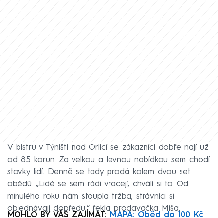
V bistru v Týništi nad Orlicí se zákazníci dobře nají už
od 85 korun. Za velkou a levnou nabídkou sem chodí
stovky lidí. Denně se tady prodá kolem dvou set
obědů. „Lidé se sem rádi vracejí, chválí si to. Od
minulého roku nám stoupla tržba, strávníci si
objednávají dopředu,“ řekla prodavačka Míša.
MOHLO BY VÁS ZAJÍMAT:
MAPA: Oběd do 100 Kč