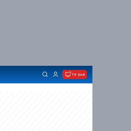
TV živě