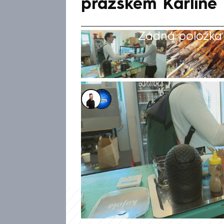
pražském Karlíně
Žádná položka z
Zdeněk Strnadel
,
Veronika Brodská
17. kvě 2025, 08:30
Redakce CNN Prima NEWS opět
Česku levně najíst. Tentokrát
hanáckým pokrmem – makrelou 
pochutnají za málo peněz, obje