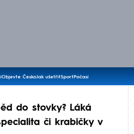
í
Objevte Česko
Jak ušetřit
Sport
Počasí
ěd do stovky? Láká
pecialita či krabičky v