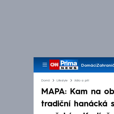
Domácí
Zahranič
Pořady
Domů
Lifestyle
Jídlo a pití
MAPA: Kam na ob
tradiční hanácká s