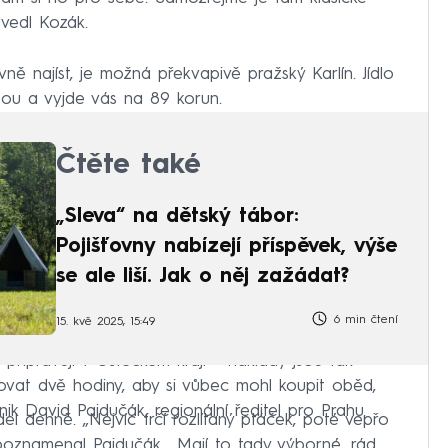
uvedl Kozák.
ě najíst, je možná překvapivě pražský Karlín. Jídlo
bou a vyjde vás na 89 korun.
Čtěte také
„Sleva“ na dětský tábor:
Pojišťovny nabízejí příspěvek, výše
se ale liší. Jak o něj zažádat?
6 min čtení
15. kvě 2025, 15:49
připravují v Ústeckém kraji – náklady jsou tak
ovat dvě hodiny, aby si vůbec mohl koupit oběd,
nik David Pajdučák, regionální ředitel pro Prahu.
del denně. „Nejvíc frčí rozlítaný ptáček, poté vepřo
“ poznamenal Pajdučák. „Mají to tady výborné, rád