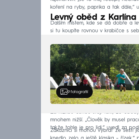
koření na ryby, paprika a tak dále,“ 
Levný oběd z Karlína
Dalším místem, kde se dá dobře a levn
si tu koupíte rovnou v krabičce s se
9
fotografií
Za nízkou cenou stojí fakt, že obědy 
mnohem nižší. „Člověk by musel prac
takže tohle je pro lidi,“ uvedl za pod
Zákazníci si mohou vybrat ze šesti jí
knedlo zelo a ještě klasika – řízek,