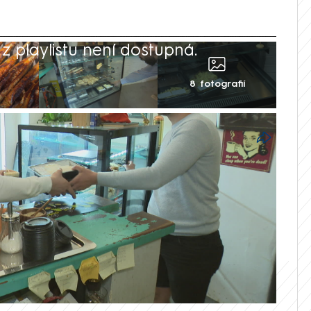
 playlistu není dostupná.
8 fotografií
 vyrazila hledat místa, kde se dá v
 zamířila na Olomoucko za tradičním
na klacku. Další podniky, kde si hosté
vila i v Praze.