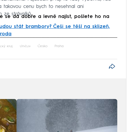
a takovou cenu bych to nesehnal ani
 ze strávníků.
e se dá dobře a levně najíst, pošlete ho na
budou stát brambory? Češi se těší na sklizeň,
úroda
iled to fetch
ký kraj
Uničov
Česko
Praha