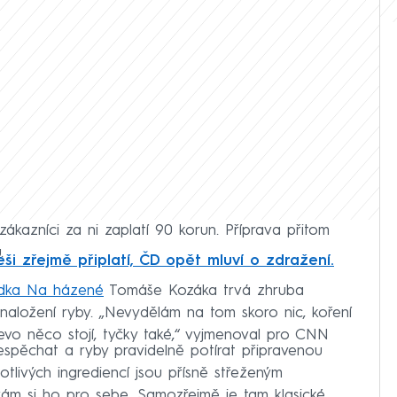
 zákazníci za ni zaplatí 90 korun. Příprava přitom
.
ši zřejmě připlatí, ČD opět mluví o zdražení.
dka Na házené
Tomáše Kozáka trvá zhruba
naložení ryby. „Nevydělám na tom skoro nic, koření
řevo něco stojí, tyčky také,“ vyjmenoval pro CNN
 nespěchat a ryby pravidelně potírat připravenou
otlivých ingrediencí jsou přísně střeženým
ávám si ho pro sebe. Samozřejmě je tam klasické