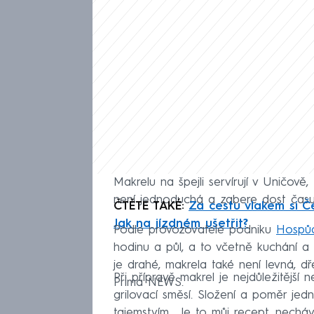
Makrelu na špejli servírují v Uničově,
není jednoduchá a zabere dost času
ČTĚTE TAKÉ:
Za cestu vlakem si Če
Jak na jízdném ušetřit?
Podle provozovatele podniku
Hospů
hodinu a půl, a to včetně kuchání a 
je drahé, makrela také není levná, d
Při přípravě makrel je nejdůležitější
Prima NEWS.
grilovací směsí. Složení a poměr jedn
tajemstvím. „Je to můj recept, nech