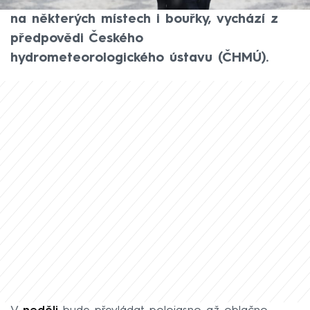
výrazně ochladí, udeří intenzivní srážky a
na některých místech i bouřky, vychází z
předpovědi Českého
hydrometeorologického ústavu (ČHMÚ).