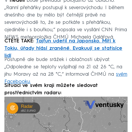
V
neděli
bude převládat polojasno až oblačno.
„Ranní přeháňky postupují k severovýchodu. I během
dnešního dne by mělo být četnější právě na
severovýchodě to, že se potkáte s přeháňkou,
ojediněle i s bouřkou,“ popsala ve vysílání CNN Prima
NEWS meteoroložka ČHMÚ Michaela Galářová.
ČTĚTE TAKÉ:
Tajfun udeřil na Japonsko. Míří k
Tokiu, úřady hlásí zraněné. Evakuují se statisíce
lidí
Postupně ale bude srážek i oblačnosti ubývat.
„Odpoledne se teploty vyšplhají na 21 až 26 °C, na
jihu Moravy až na 28 °C,“ informoval ČHMÚ na
svém
Facebooku.
Situaci ve svém kraji můžete sledovat
prostřednictvím radaru: