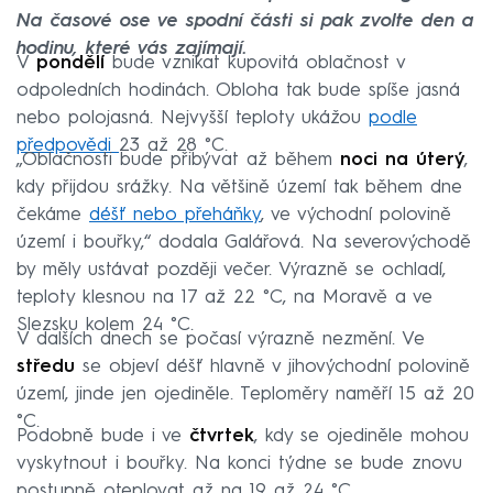
Na časové ose ve spodní části si pak zvolte den a
hodinu, které vás zajímají.
V
pondělí
bude vznikat kupovitá oblačnost v
odpoledních hodinách. Obloha tak bude spíše jasná
nebo polojasná. Nejvyšší teploty ukážou
podle
předpovědi
23 až 28 °C.
„Oblačnosti bude přibývat až během
noci na úterý
,
kdy přijdou srážky. Na většině území tak během dne
čekáme
déšť nebo přeháňky
, ve východní polovině
území i bouřky,“ dodala Galářová. Na severovýchodě
by měly ustávat později večer. Výrazně se ochladí,
teploty klesnou na 17 až 22 °C, na Moravě a ve
Slezsku kolem 24 °C.
V dalších dnech se počasí výrazně nezmění. Ve
středu
se objeví déšť hlavně v jihovýchodní polovině
území, jinde jen ojediněle. Teploměry naměří 15 až 20
°C.
Podobně bude i ve
čtvrtek
, kdy se ojediněle mohou
vyskytnout i bouřky. Na konci týdne se bude znovu
postupně oteplovat až na 19 až 24 °C.