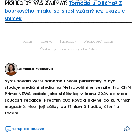
MOHLO BY VÁS ZAJÍMAT:
Tornádo u Děčína? Z
bouřkového mraku se snesl vzácný jev, ukazuje
snímek
Failed to fetch
počasí
bouřka
Facebook
předpověď počasí
Český hydrometeorologický ústav
Dominika Fuchsová
Vystudovala Vyšší odbornou školu publicistiky a nyní
studuje mediální studia na Metropolitní univerzitě. Na CNN
Prima NEWS začala jako stážistka, v lednu 2024 se stala
součástí redakce. Předtím publikovala hlavně do kulturních
magazínů. Mezi její záliby patří hlavně hudba, čtení a
focení.
Vstup do diskuze