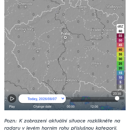
Pozn.: K zobrazení aktuální situace rozklikněte na
radaru v levém horním rohu příslušnou kategorii.