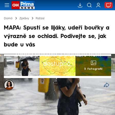
Domů
Zprávy
Počasí
MAPA: Spustí se lijáky, udeří bouřky a
výrazně se ochladí. Podívejte se, jak
bude u vás
Žádná položka z playlistu není
dostupná.
5 fotografií
Dominika Fuchsová
7. čvn 2026, 07:45
Neděle a začátek týdne budou ještě
poměrně slunečné. Od středy se ale