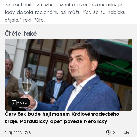
že kontinuita v rozhodování a řízení ekonomiky je
tady docela racionální, asi můžu říct, že tu nabídku
přijala,“ řekl Půta.
Čtěte také
Video
Červíček bude hejtmanem Královéhradeckého
kraje. Pardubický opět povede Netolický
6 min čtení
5. říj 2020, 17:18