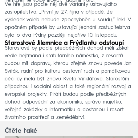
nemuseli té volby litovat,“ doplnil Půta.
Ve hře jsou podle něj dvě varianty ustavujícího
zastupitelstva. „První je 27. října v případě, že
výsledek voleb nebude zpochybněn u soudu,“ řekl. V
opačném případě by ustavující jednání zastupitelstva
bylo o dva týdny později, nejdříve 10. listopadu.
Starostové Jilemnice a Frýdlantu odstoupí
Starostové by podle předběžných dohod měli získat
vedle hejtmana i statutárního náměstka, z resortů
budou mít dopravu, kterou zřejmě znovu povede Jan
Sviták, radní pro kulturu cestovní ruch a památkovou
péči by měla být znovu Květa Vinklátová. Starostům
připadnou i sociální oblast a také regionální rozvoj a
evropské projekty. Piráti budou podle předběžných
dohod odpovědní za ekonomiku, správu majetku,
veřejné zakázky a informatiku a dostanou i resort
životního prostředí a zemědělství.
Čtěte také