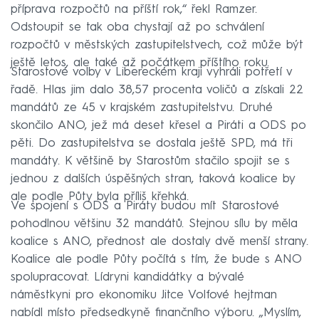
příprava rozpočtů na příští rok,“ řekl Ramzer.
Odstoupit se tak oba chystají až po schválení
rozpočtů v městských zastupitelstvech, což může být
ještě letos, ale také až počátkem příštího roku.
Starostové volby v Libereckém kraji vyhráli potřetí v
řadě. Hlas jim dalo 38,57 procenta voličů a získali 22
mandátů ze 45 v krajském zastupitelstvu. Druhé
skončilo ANO, jež má deset křesel a Piráti a ODS po
pěti. Do zastupitelstva se dostala ještě SPD, má tři
mandáty. K většině by Starostům stačilo spojit se s
jednou z dalších úspěšných stran, taková koalice by
ale podle Půty byla příliš křehká.
Ve spojení s ODS a Piráty budou mít Starostové
pohodlnou většinu 32 mandátů. Stejnou sílu by měla
koalice s ANO, přednost ale dostaly dvě menší strany.
Koalice ale podle Půty počítá s tím, že bude s ANO
spolupracovat. Lídryni kandidátky a bývalé
náměstkyni pro ekonomiku Jitce Volfové hejtman
nabídl místo předsedkyně finančního výboru. „Myslím,