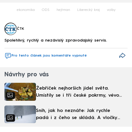
ekonomika
ODS
hejtman
Liberecký kraj
volby
ČTK
Spolehlivý, rychlý a nezávislý zpravodajský servis.
Pro tento článek jsou komentáře vypnuté
Návrhy pro vás
Žebříček nejhorších jídel světa.
Umístily se i tři české pokrmy, vévodí
skandinávská kuchyně
Sníh, jak ho neznáte: Jak rychle
padá i z čeho se skládá. A vločky
nejsou bílé