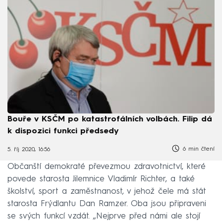
Bouře v KSČM po katastrofálních volbách. Filip dá
k dispozici funkci předsedy
6 min čtení
5. říj 2020, 16:56
Občanští demokraté převezmou zdravotnictví, které
povede starosta Jilemnice Vladimír Richter, a také
školství, sport a zaměstnanost, v jehož čele má stát
starosta Frýdlantu Dan Ramzer. Oba jsou připraveni
se svých funkcí vzdát. „Nejprve před námi ale stojí