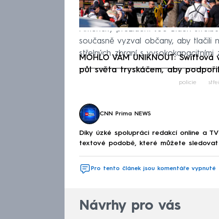
Americký prezident Joe Biden střelb
současně vyzval občany, aby tlačili 
střelných zbraní s vysokokapacitními 
MOHLO VÁM UNIKNOUT: Swiftová v
půl světa tryskáčem, aby podpoři
Fa
policie
stře
CNN Prima NEWS
Díky úzké spolupráci redakcí online a TV
textové podobě, které můžete sledovat v
Pro tento článek jsou komentáře vypnuté
Návrhy pro vás