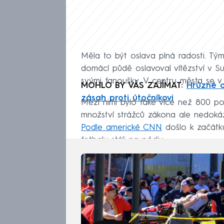
Měla to být oslava plná radosti. Tým
domácí půdě oslavoval vítězství v S
svými fanoušky. V centru města se v 
MOHLO BY VÁS ZAJÍMAT:
Hrůzné o
zásah proti útočníkovi
Mezi nimi bylo také více než 800 poli
množství strážců zákona ale nedokáza
Podle americké CNN
došlo k začátku
fotbalu stáli na pódiu.