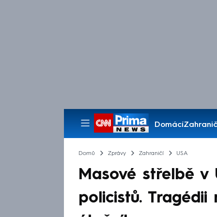
Domácí
Zahranič
Pořady
Domů
Zprávy
Zahraničí
USA
Masové střelbě v 
policistů. Tragéd