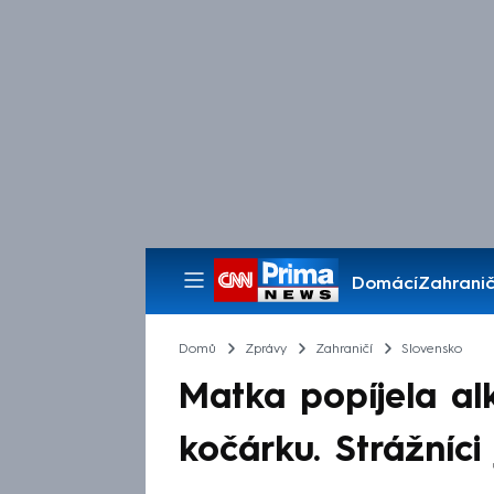
Domácí
Zahranič
Pořady
Domů
Zprávy
Zahraničí
Slovensko
Matka popíjela alk
kočárku. Strážníci