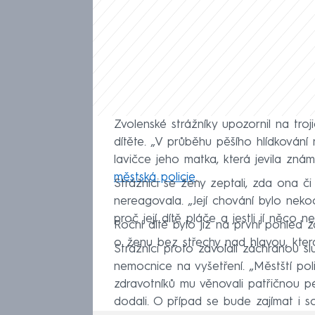
Zvolenské strážníky upozornil na tro
dítěte. „V průběhu pěšího hlídkování mě
lavičce jeho matka, která jevila znám
městská policie
.
Strážníci se ženy zeptali, zda ona či
nereagovala. „Její chování bylo nek
proč její dítě pláče a jestli jí něco n
Roční dítě bylo již na první pohled
o ženu bez střechy nad hlavou, kter
Strážníci proto zavolali záchranou s
nemocnice na vyšetření. „Městští pol
zdravotníků mu věnovali patřičnou pé
dodali. O případ se bude zajímat i soc