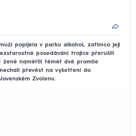
uži popíjela v parku alkohol, zatímco její
Bezstarostné posedávání trojice přerušili
ří ženě naměřili téměř dvě promile
 nechali převést na vyšetření do
slovenském Zvolenu.