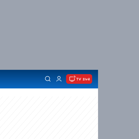
TV živě