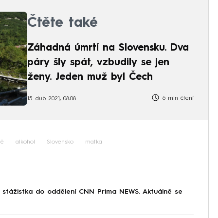
Čtěte také
Záhadná úmrtí na Slovensku. Dva
páry šly spát, vzbudily se jen
ženy. Jeden muž byl Čech
6 min čtení
15. dub 2021, 08:08
tě
alkohol
Slovensko
matka
o stážistka do oddělení CNN Prima NEWS. Aktuálně se