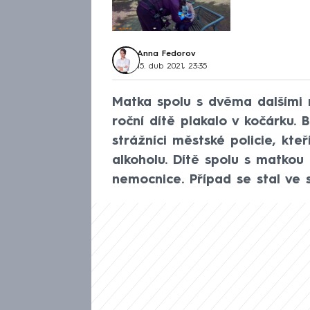
Anna Fedorov
15. dub 2021, 23:35
Matka spolu s dvěma dalšími m
roční dítě plakalo v kočárku. 
strážníci městské policie, kte
alkoholu. Dítě spolu s matkou
nemocnice. Případ se stal ve 