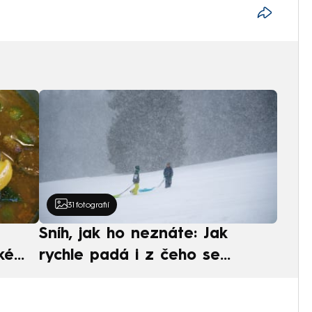
31
fotografií
Sníh, jak ho neznáte: Jak
ké
rychle padá i z čeho se
ská
skládá. A vločky nejsou bílé