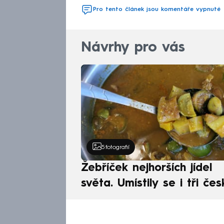
Pro tento článek jsou komentáře vypnuté
Návrhy pro vás
5
fotografií
Žebříček nejhorších jídel
světa. Umístily se i tři čes
pokrmy, vévodí skandináv
kuchyně