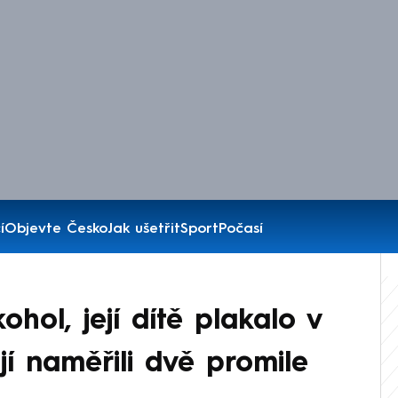
í
Objevte Česko
Jak ušetřit
Sport
Počasí
ohol, její dítě plakalo v
 jí naměřili dvě promile