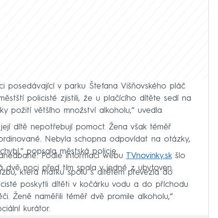
jici posedávající v parku Štefana Višňovského pláč
stští policisté zjistili, že u plačícího dítěte sedí na
ky požití většího množství alkoholu,“ uvedla
 její dítě nepotřebují pomoct. Žena však téměř
oordinované. Nebyla schopna odpovídat na otázky,
echybí,“ popsala městská policie.
 zanedbané. Podle informací webu
TVnovinky.sk
šlo
á dvě noci před tím spala v jedné z ubytoven.
lužbu, která matku spolu s dítětem převezla do
icisté poskytli dítěti v kočárku vodu a do příchodu
či. Ženě naměřili téměř dvě promile alkoholu,“
iální kurátor.