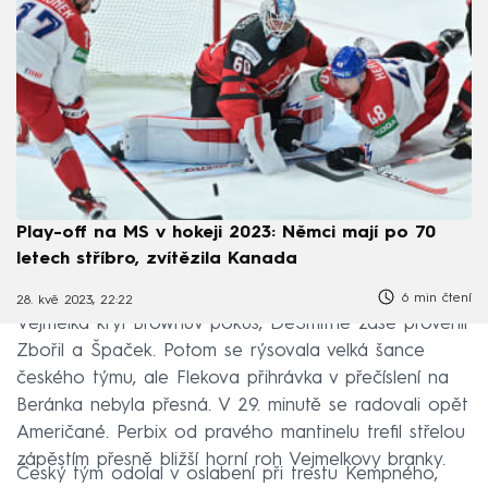
Play-off na MS v hokeji 2023: Němci mají po 70
letech stříbro, zvítězila Kanada
6 min čtení
28. kvě 2023, 22:22
Vejmelka kryl Brownův pokus, DeSmithe zase prověřili
Zbořil a Špaček. Potom se rýsovala velká šance
českého týmu, ale Flekova přihrávka v přečíslení na
Beránka nebyla přesná. V 29. minutě se radovali opět
Američané. Perbix od pravého mantinelu trefil střelou
zápěstím přesně bližší horní roh Vejmelkovy branky.
Český tým odolal v oslabení při trestu Kempného,