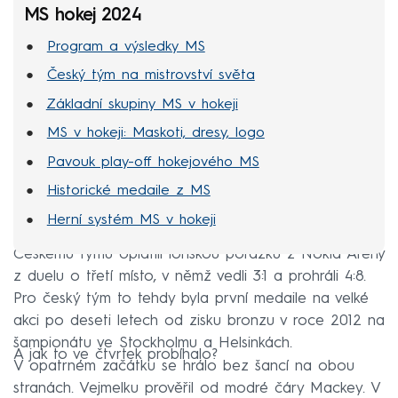
MS hokej 2024
Program a výsledky MS
Český tým na mistrovství světa
Základní skupiny MS v hokeji
MS v hokeji: Maskoti, dresy, logo
Pavouk play-off hokejového MS
Historické medaile z MS
Herní systém MS v hokeji
Českému týmu oplatili loňskou porážku z Nokia Areny
z duelu o třetí místo, v němž vedli 3:1 a prohráli 4:8.
Pro český tým to tehdy byla první medaile na velké
akci po deseti letech od zisku bronzu v roce 2012 na
šampionátu ve Stockholmu a Helsinkách.
A jak to ve čtvrtek probíhalo?
V opatrném začátku se hrálo bez šancí na obou
stranách. Vejmelku prověřil od modré čáry Mackey. V