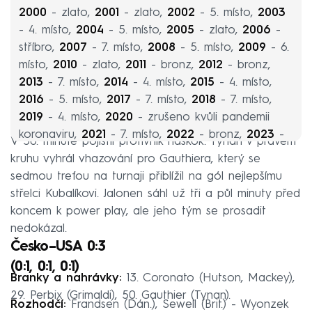
2000
- zlato,
2001
- zlato,
2002
- 5. místo,
2003
- 4. místo,
2004
- 5. místo,
2005
- zlato,
2006
-
stříbro,
2007
- 7. místo,
2008
- 5. místo,
2009
- 6.
místo,
2010
- zlato,
2011
- bronz,
2012
- bronz,
2013
- 7. místo,
2014
- 4. místo,
2015
- 4. místo,
2016
- 5. místo,
2017
- 7. místo,
2018
- 7. místo,
2019
- 4. místo,
2020
- zrušeno kvůli pandemii
koronaviru,
2021
- 7. místo,
2022
- bronz,
2023
-
V 50. minutě pojistil protivník náskok. Tynan v pravém
8. místo.
kruhu vyhrál vhazování pro Gauthiera, který se
sedmou trefou na turnaji přiblížil na gól nejlepšímu
střelci Kubalíkovi. Jalonen sáhl už tři a půl minuty před
koncem k power play, ale jeho tým se prosadit
nedokázal.
Česko–USA 0:3
(0:1, 0:1, 0:1)
Branky a nahrávky:
13. Coronato (Hutson, Mackey),
29. Perbix (Grimaldi), 50. Gauthier (Tynan).
Rozhodčí:
Frandsen (Dán.), Sewell (Brit.) - Wyonzek