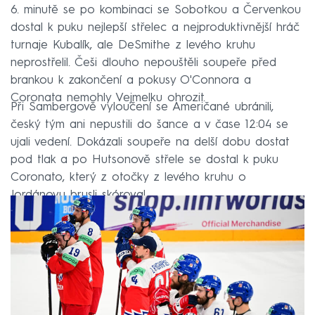
6. minutě se po kombinaci se Sobotkou a Červenkou
dostal k puku nejlepší střelec a nejproduktivnější hráč
turnaje Kubalík, ale DeSmithe z levého kruhu
neprostřelil. Češi dlouho nepouštěli soupeře před
brankou k zakončení a pokusy O'Connora a
Coronata nemohly Vejmelku ohrozit.
Při Sambergově vyloučení se Američané ubránili,
český tým ani nepustili do šance a v čase 12:04 se
ujali vedení. Dokázali soupeře na delší dobu dostat
pod tlak a po Hutsonově střele se dostal k puku
Coronato, který z otočky z levého kruhu o
Jordánovu brusli skóroval.