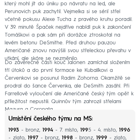
který mohl jít do úniku po návratu na led, ale
Perunovich puk zachytil. Vejmelka si se sérií střel
včetně pokusu Alexe Tucha z pravého kruhu poradil.
V 39. minutě Špaček nejdříve nabídl puk k zakončení
Tomáškovi a pak sám při dorážce ztroskotal na
levém betonu DeSmithe. Před druhou pauzou
Američané znovu navýšili svou střeleckou převahu v
utkání, ale skóre se nezměnilo.
Do závěrečné části kouč Jalonen zamíchal složením
tří útoků a do první formace ke Kubalíkovi a
Červenkovi se posunul Radim Zohorna. Okamžitě se
prodral do šance Červenka, ale DeSmith zasáhl. Při
Farrellově vyloučení ale Američané český tým opět k
příležitost nepustili. Quinnův tým zahrozil střelami
Mazura a Coronata.
Umístění českého týmu na MS:
1993
- bronz,
1994
- 7. místo,
199
5 - 4. místo,
1996
- zlato,
1997
- bronz,
1998
- bronz,
1999
- zlato,