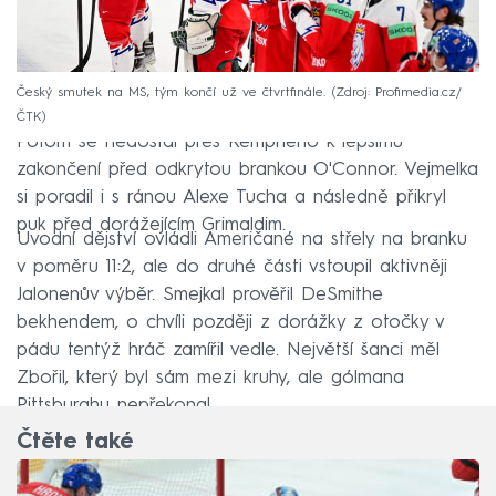
Český smutek na MS, tým končí už ve čtvrtfinále.
Zdroj: Profimedia.cz/
ČTK
Potom se nedostal přes Kempného k lepšímu
zakončení před odkrytou brankou O'Connor. Vejmelka
si poradil i s ránou Alexe Tucha a následně přikryl
puk před dorážejícím Grimaldim.
Úvodní dějství ovládli Američané na střely na branku
v poměru 11:2, ale do druhé části vstoupil aktivněji
Jalonenův výběr. Smejkal prověřil DeSmithe
bekhendem, o chvíli později z dorážky z otočky v
pádu tentýž hráč zamířil vedle. Největší šanci měl
Zbořil, který byl sám mezi kruhy, ale gólmana
Pittsburghu nepřekonal.
Čtěte také