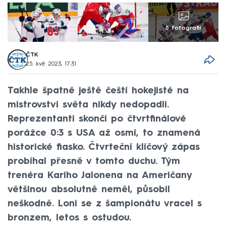
5 fotografií
ČTK
25. kvě 2023, 17:31
Takhle špatně ještě čeští hokejisté na
mistrovství světa nikdy nedopadli.
Reprezentanti skončí po čtvrtfinálové
porážce 0:3 s USA až osmí, to znamená
historické fiasko. Čtvrteční klíčový zápas
probíhal přesně v tomto duchu. Tým
trenéra Kariho Jalonena na Američany
většinou absolutně neměl, působil
neškodně. Loni se z šampionátu vracel s
bronzem, letos s ostudou.