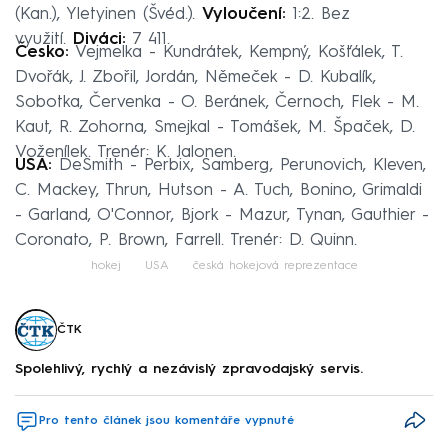
(Kan.), Yletyinen (Švéd.).
Vyloučení:
1:2. Bez
využití.
Diváci:
7 411.
Česko:
Vejmelka - Kundrátek, Kempný, Košťálek, T.
Dvořák, J. Zbořil, Jordán, Němeček - D. Kubalík,
Sobotka, Červenka - O. Beránek, Černoch, Flek - M.
Kaut, R. Zohorna, Smejkal - Tomášek, M. Špaček, D.
Voženílek. Trenér: K. Jalonen.
USA:
DeSmith - Perbix, Samberg, Perunovich, Kleven,
C. Mackey, Thrun, Hutson - A. Tuch, Bonino, Grimaldi
- Garland, O'Connor, Bjork - Mazur, Tynan, Gauthier -
Coronato, P. Brown, Farrell. Trenér: D. Quinn.
hokej
USA
česká hokejová reprezentace
ČTK
Spolehlivý, rychlý a nezávislý zpravodajský servis.
Pro tento článek jsou komentáře vypnuté