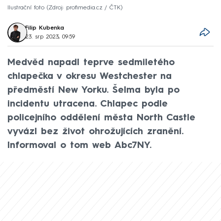
Ilustrační foto
Zdroj: profimedia.cz / ČTK
Filip Kubenka
23. srp 2023, 09:59
Medvěd napadl teprve sedmiletého
chlapečka v okresu Westchester na
předměstí New Yorku. Šelma byla po
incidentu utracena. Chlapec podle
policejního oddělení města North Castle
vyvázl bez život ohrožujících zranění.
Informoval o tom web Abc7NY.