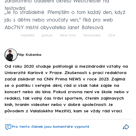
zdravotního oddělení okresu Westchester na
testování.
„Je to strašidelné. Přemýšlím o tom každý den, když
jdu s dětmi nebo vnoučaty ven,“ říká pro web
Abc7NY místní obyvatelka Janet Batesová.
medvěd
policie
New York
Tennessee
USA
Filip Kubenka
Od roku 2020 studuje politologii a mezinárodní vztahy na
Univerzitě Karlově v Praze. Zkušenosti s prací redaktora
začal získávat na CNN Prima NEWS v roce 2023. Zajímá
se o politiku i veřejné dění, rád si však také zajde na
koncert nebo do kina. Pokud zrovna není ve škole nebo v
redakci, tak volný čas tráví sportem, čtením zajímavých
knih, hraním videoher nebo v dobré společnosti. Je
původem z Valašského Meziříčí, kam se vždy rád vrací.
Pro tento článek jsou komentáře vypnuté