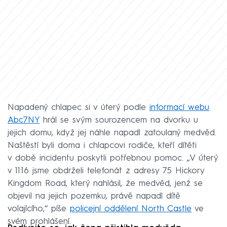
Napadený chlapec si v úterý podle
informací webu
Abc7NY
hrál se svým sourozencem na dvorku u
jejich domu, když jej náhle napadl zatoulaný medvěd.
Naštěstí byli doma i chlapcovi rodiče, kteří dítěti
v době incidentu poskytli potřebnou pomoc. „V úterý
v 11:16 jsme obdrželi telefonát z adresy 75 Hickory
Kingdom Road, který nahlásil, že medvěd, jenž se
objevil na jejich pozemku, právě napadl dítě
volajícího,“ píše
policejní oddělení North Castle
ve
svém prohlášení.