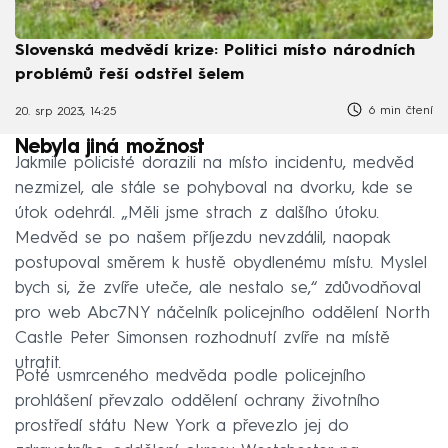
Slovenská medvědí krize: Politici místo národních
problémů řeší odstřel šelem
6 min čtení
20. srp 2023, 14:25
Nebyla jiná možnost
Jakmile policisté dorazili na místo incidentu, medvěd
nezmizel, ale stále se pohyboval na dvorku, kde se
útok odehrál. „Měli jsme strach z dalšího útoku.
Medvěd se po našem příjezdu nevzdálil, naopak
postupoval směrem k hustě obydlenému místu. Myslel
bych si, že zvíře uteče, ale nestalo se,“ zdůvodňoval
pro web Abc7NY náčelník policejního oddělení North
Castle Peter Simonsen rozhodnutí zvíře na místě
utratit.
Poté usmrceného medvěda podle policejního
prohlášení převzalo oddělení ochrany životního
prostředí státu New York a převezlo jej do