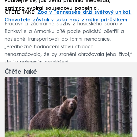
Podívejte se, jak žena přistihla medvěda,
zatímco vybíral sousedovu popelnici.
ČTĚTE TAKÉ:
Zoo v Tennessee drží světový unikát.
Failed to fetch
Chovatelé zůstali v šoku nad žirafím přírůstkem
Pracovníci záchranné služby z hasičského sboru v
Banksville a Armonku dítě podle policistů ošetřili a
následně transportovali do tamní nemocnice.
„Předběžné hodnocení stavu chlapce
nenaznačovalo, že by zranění ohrožovala jeho život,“
stojí v policejním prohlášení.
Čtěte také