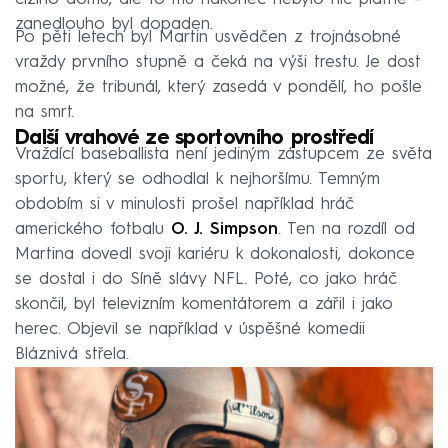
zanedlouho byl dopaden.
Po pěti letech byl Martin usvědčen z trojnásobné
vraždy prvního stupně a čeká na výši trestu. Je dost
možné, že tribunál, který zasedá v pondělí, ho pošle
na smrt.
Další vrahové ze sportovního prostředí
Vraždící baseballista není jediným zástupcem ze světa
sportu, který se odhodlal k nejhoršímu. Temným
obdobím si v minulosti prošel například hráč
amerického fotbalu
O. J. Simpson
. Ten na rozdíl od
Martina dovedl svoji kariéru k dokonalosti, dokonce
se dostal i do Síně slávy NFL. Poté, co jako hráč
skončil, byl televizním komentátorem a zářil i jako
herec. Objevil se například v úspěšné komedii
Bláznivá střela.