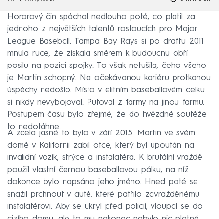
28. říj 2020, 08:45
Hororový čin spáchal nedlouho poté, co platil za
jednoho z největších talentů rostoucích pro Major
League Baseball. Tampa Bay Rays si po draftu 2011
mnula ruce, že získala směrem k budoucnu obří
posilu na pozici spojky. To však netušila, čeho všeho
je Martin schopný. Na očekávanou kariéru protkanou
úspěchy nedošlo. Místo v elitním baseballovém celku
si nikdy nevybojoval. Putoval z farmy na jinou farmu.
Postupem času bylo zřejmé, že do hvězdné soutěže
to nedotáhne.
A zcela jasné to bylo v září 2015. Martin ve svém
domě v Kalifornii zabil otce, který byl upoután na
invalidní vozík, strýce a instalatéra. K brutální vraždě
použil vlastní černou baseballovou pálku, na níž
dokonce bylo napsáno jeho jméno. Hned poté se
snažil prchnout v autě, které patřilo zavražděnému
instalatérovi. Aby se ukryl před policií, vloupal se do
cizího domu, ale to mu nakonec nebylo nic platné –