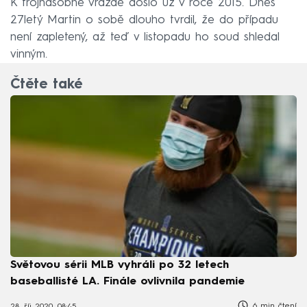
K trojnásobné vraždě došlo už v roce 2015. Dnes
27letý Martin o sobě dlouho tvrdil, že do případu
není zapletený, až teď v listopadu ho soud shledal
vinným.
Čtěte také
Světovou sérii MLB vyhráli po 32 letech
baseballisté LA. Finále ovlivnila pandemie
6 min čtení