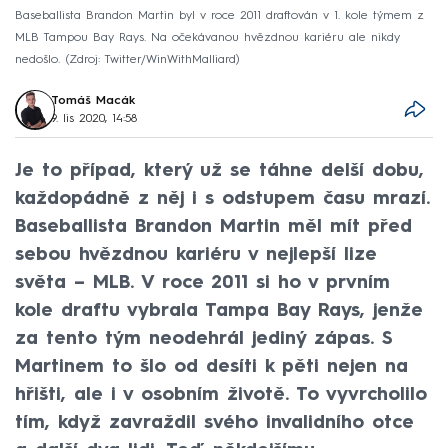
Baseballista Brandon Martin byl v roce 2011 draftován v 1. kole týmem z
MLB Tampou Bay Rays. Na očekávanou hvězdnou kariéru ale nikdy
nedošlo.
Zdroj: Twitter/WinWithMalliard
Tomáš Macák
9. lis 2020, 14:58
Je to případ, který už se táhne delší dobu,
každopádně z něj i s odstupem času mrazí.
Baseballista Brandon Martin měl mít před
sebou hvězdnou kariéru v nejlepší lize
světa – MLB. V roce 2011 si ho v prvním
kole draftu vybrala Tampa Bay Rays, jenže
za tento tým neodehrál jediný zápas. S
Martinem to šlo od desíti k pěti nejen na
hřišti, ale i v osobním životě. To vyvrcholilo
tím, když zavraždil svého invalidního otce