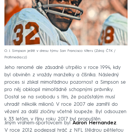
O. J. Simpson ještě v dresu týmu San Francisco 49ers
Zdroj: ČTK /
Profimedia.cz
Jeho renomé ale zásadně utrpělo v roce 1994, kdy
byl obviněn z vraždy manželky a číšníka. Následný
proces si získal mimořádnou pozornost a Simpson se
pro něj obklopil mimořádně schopnými právníky.
Dostal se na svobodu s tím, že pozůstalým musí
uhradit několik milionů. V roce 2007 ale zamířil do
vězení za další zločiny včetně loupeže. Byl odsouzen
k 33 letům, v říjnu roku 2017 byl propuštěn.
Jiným vrahem-sportovcem byl
Aaron Hernandez
.
V roce 2012 podepsal hráč z NFL štědrou pětiletou