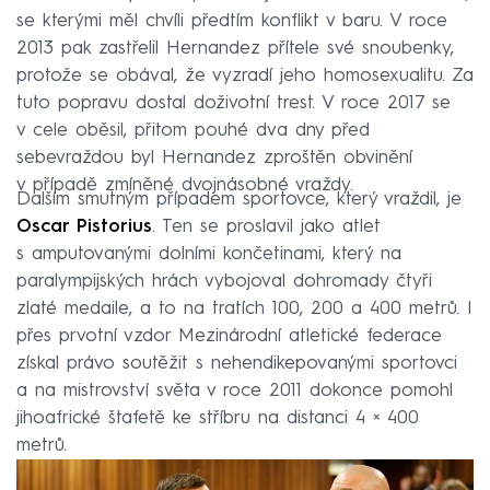
se kterými měl chvíli předtím konflikt v baru. V roce
2013 pak zastřelil Hernandez přítele své snoubenky,
protože se obával, že vyzradí jeho homosexualitu. Za
tuto popravu dostal doživotní trest. V roce 2017 se
v cele oběsil, přitom pouhé dva dny před
sebevraždou byl Hernandez zproštěn obvinění
v případě zmíněné dvojnásobné vraždy.
Dalším smutným případem sportovce, který vraždil, je
Oscar Pistorius
. Ten se proslavil jako atlet
s amputovanými dolními končetinami, který na
paralympijských hrách vybojoval dohromady čtyři
zlaté medaile, a to na tratích 100, 200 a 400 metrů. I
přes prvotní vzdor Mezinárodní atletické federace
získal právo soutěžit s nehendikepovanými sportovci
a na mistrovství světa v roce 2011 dokonce pomohl
jihoafrické štafetě ke stříbru na distanci 4 × 400
metrů.