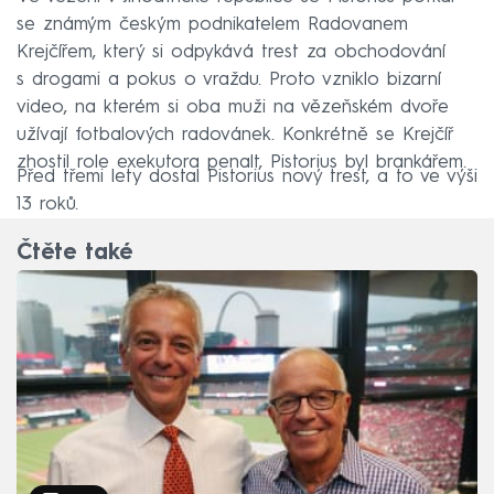
se známým českým podnikatelem Radovanem
Krejčířem, který si odpykává trest za obchodování
s drogami a pokus o vraždu. Proto vzniklo bizarní
video, na kterém si oba muži na vězeňském dvoře
užívají fotbalových radovánek. Konkrétně se Krejčíř
zhostil role exekutora penalt, Pistorius byl brankářem.
Před třemi lety dostal Pistorius nový trest, a to ve výši
13 roků.
Čtěte také