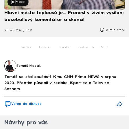
Video
Hlavní město teploušů je... Pronesl v živém vysílání
baseballový komentátor a skončil
6 min čtení
21. srp 2020, 11:59
vražda
baseball
kariéra
trest smrti
MLB
Tomáš Macák
Tomáš se stal součástí týmu CNN Prima NEWS v srpnu
2020. Předtím působil v redakci iSport.cz a Televize
Seznam.
Vstup do diskuze
Návrhy pro vás