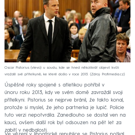
Oscar Pistorius (vlevo) u soudu, kde se hned několikrát objevil kvůli
vraždě své přítelkyně, ke které došlo v roce 2013.
Zdroj: Profimedia.cz
Úspěšné roky spojené s atletikou pohřbil v
únoru roku 2013, kdy ve svém domě zavraždil svoji
přítelkyni. Pistorius se nejprve bránil, že takto konal,
protože si myslel, že jeho partnerka je lupič. Policie
tuto verzi nepotvrdila. Zanedlouho se dostal ven na
kauci, ovšem další rok byl odsouzen na pět let za
zabití v nedbalosti.
Ve vězení v Jihoafrické republice se Pistorius potkal