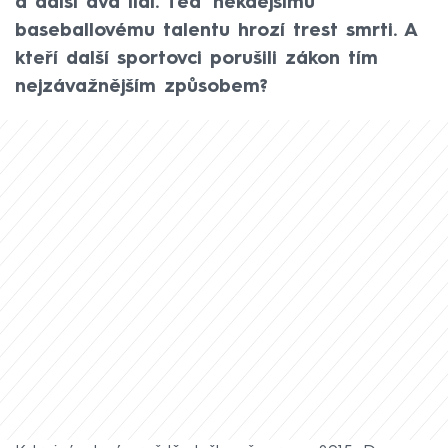
a další dva lidi. Teď někdejšímu
baseballovému talentu hrozí trest smrti. A
kteří další sportovci porušili zákon tím
nejzávažnějším způsobem?