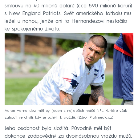
smlouvu na 40 milionů dolarů (cca 890 milionů korun)
s New England Patriots. Svět amerického fotbalu mu
ležel u nohou, jenže ani to Hernandezovi nestačilo
ke spokojenému životu.
Aaron Hernandez měl být jeden z nejlepších hráčů NFL. Kariéru však
zahodil ve chvíli, kdy se uchýlil k vraždě.
Zdroj: Profimedia.cz
Jeho osobnost byla složitá. Původně měl být
dokonce zodpovědný za dvojnásobnou vraždu mužů,