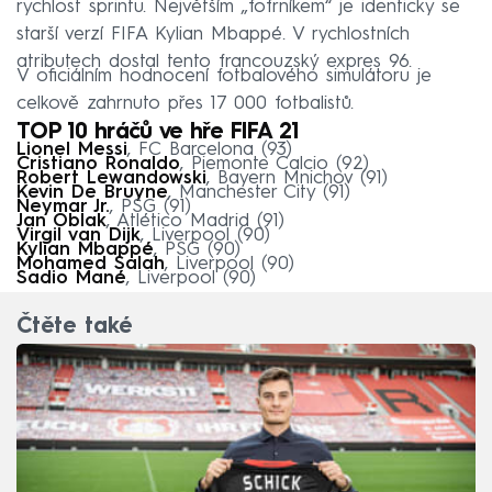
rychlost sprintu. Největším „fofrníkem“ je identicky se
starší verzí FIFA Kylian Mbappé. V rychlostních
atributech dostal tento francouzský expres 96.
V oficiálním hodnocení fotbalového simulátoru je
celkově zahrnuto přes 17 000 fotbalistů.
TOP 10 hráčů ve hře FIFA 21
Lionel Messi
, FC Barcelona (93)
Cristiano Ronaldo
, Piemonte Calcio (92)
Robert Lewandowski
, Bayern Mnichov (91)
Kevin De Bruyne
, Manchester City (91)
Neymar Jr.
, PSG (91)
Jan Oblak
, Atlético Madrid (91)
Virgil van Dijk
, Liverpool (90)
Kylian Mbappé
, PSG (90)
Mohamed Salah
, Liverpool (90)
Sadio Mané
, Liverpool (90)
Čtěte také