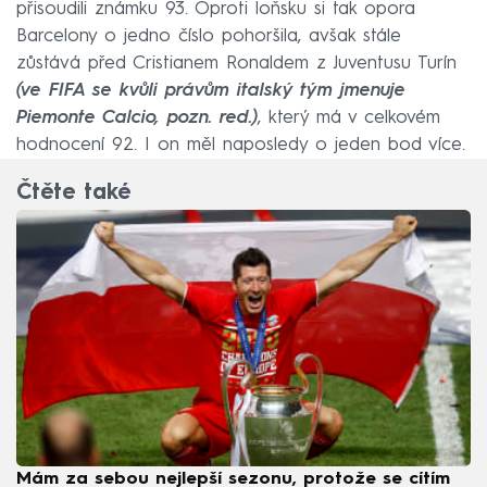
přisoudili známku 93. Oproti loňsku si tak opora
Barcelony o jedno číslo pohoršila, avšak stále
zůstává před Cristianem Ronaldem z Juventusu Turín
(ve FIFA se kvůli právům italský tým jmenuje
Piemonte Calcio, pozn. red.)
, který má v celkovém
hodnocení 92. I on měl naposledy o jeden bod více.
Čtěte také
Mám za sebou nejlepší sezonu, protože se cítím