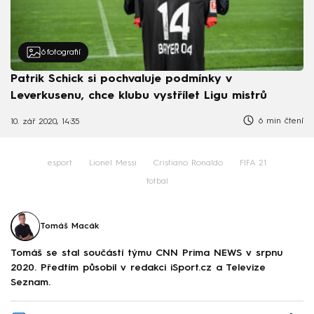
6
fotografií
Patrik Schick si pochvaluje podmínky v
Leverkusenu, chce klubu vystřílet Ligu mistrů
6 min čtení
10. zář 2020, 14:35
esport
Lionel Messi
Cristiano Ronaldo
FIFA 21
fotbal
Tomáš Macák
Tomáš se stal součástí týmu CNN Prima NEWS v srpnu
2020. Předtím působil v redakci iSport.cz a Televize
Seznam.