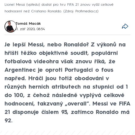
Lionel Messi (vpředu) dostal pro hru FIFA 21 znovu vyšší celkové
hodnocení než Cristiano Ronaldo.
Zdroj: Profimedia.cz
Tomáš Macák
11. zář 2020, 08:54
Je lepší Messi, nebo Ronaldo? Z výkonů na
hřišti těžko objektivně soudit, populární
fotbalová videohra však znovu říká, že
Argentinec je oproti Portugalci o fous
napřed. Hráči jsou totiž obodováni v
různých herních atributech na stupnici od 1
do 100, z čehož následně vyplývá celkové
hodnocení, takzvaný „overall“. Messi ve FIFA
21 disponuje číslem 93, zatímco Ronaldo má
92.