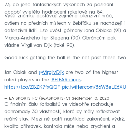
73, po jeho fantastických výkonech za poslední
období vyletělo hodnocení raketově na 84.
Vyšší známku dostávají zejména ofenzivní hráči,
ovšem na předních místech v žebříčku se nacházejí i
defenzivní lídři. Lze uvést gólmany Jana Oblaka (91) a
Marca-Andrého ter Stegena (90). Obráncům pak
vládne Virgil van Dijk (také 90).
Good luck getting the ball in the net past these two.
Jan Oblak and
@VirgilvDijk
are two of the highest
rated players in the
#FIFARatings
:
https://t.co/ZBZK7fxQQF
pic.twitter.com/36W3eLE6XU
— EA SPORTS FC (@EASPORTSFC)
September 10, 2020
O finálním číslu fotbalistů ve videohře rozhoduje
dohromady 30 vlastností, které by měly reflektovat
reálný stav. Mezi ně patří například zakončení, výdrž,
kvalita přihrávek, kontrola míče nebo zrychlení a