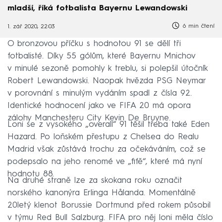
mladší, říká fotbalista Bayernu Lewandowski
6 min čtení
1. zář 2020, 22:03
O bronzovou příčku s hodnotou 91 se dělí tři
fotbalisté. Díky 55 gólům, které Bayernu Mnichov
v minulé sezoně pomohly k treblu, si polepšil útočník
Robert Lewandowski. Naopak hvězda PSG Neymar
v porovnání s minulým vydáním spadl z čísla 92.
Identické hodnocení jako ve FIFA 20 má opora
zálohy Manchesteru City Kevin De Bruyne.
Loni se z vysokého „overall“ 91 těšil třeba také Eden
Hazard. Po loňském přestupu z Chelsea do Realu
Madrid však zůstává trochu za očekáváním, což se
podepsalo na jeho renomé ve „fifě“, které má nyní
hodnotu 88.
Na druhé straně lze za skokana roku označit
norského kanonýra Erlinga Hålanda. Momentálně
20letý klenot Borussie Dortmund před rokem působil
v týmu Red Bull Salzburg. FIFA pro něj loni měla číslo