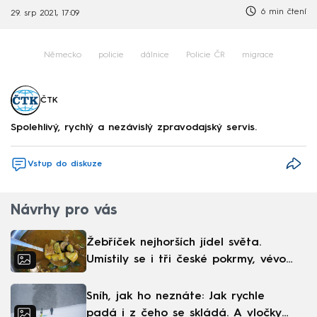
6 min čtení
29. srp 2021, 17:09
Německo
policie
dálnice
Policie ČR
migrace
ČTK
Spolehlivý, rychlý a nezávislý zpravodajský servis.
Vstup do diskuze
Návrhy pro vás
Žebříček nejhorších jídel světa.
Umístily se i tři české pokrmy, vévodí
skandinávská kuchyně
Sníh, jak ho neznáte: Jak rychle
padá i z čeho se skládá. A vločky