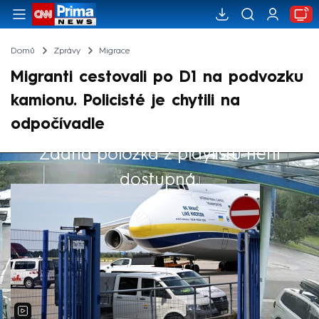
Domů
Zprávy
Migrace
Migranti cestovali po D1 na podvozku
kamionu. Policisté je chytili na
odpočívadle
Žádná položka z playlistu není
Výběr redakce
dostupná.