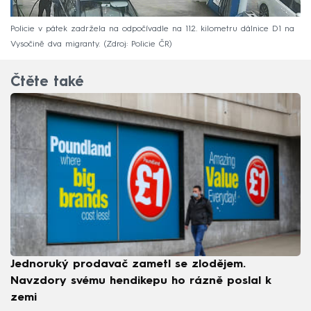
Policie v pátek zadržela na odpočívadle na 112. kilometru dálnice D1 na
Vysočině dva migranty.
Zdroj: Policie ČR
Čtěte také
Jednoruký prodavač zametl se zlodějem.
Navzdory svému hendikepu ho rázně poslal k
zemi