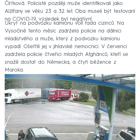
Čírtková. Policisté později muže identifikovali jako
Alžířany ve věku 23 a 32 let. Oba museli být testovaní
na COVID-19, výsledek byl negativní.
Úkryt na podvozku kamionu volí řada cizinců. Na
Vysočině tento měsíc zadržela policie na dálnici
mladistvého a muže, který z podvozku kamionu
vypadl. Ošetřili jej v jihlavské nemocnici. V červenci
zadržela policie čtveřici mladých Afghánců, kteří se
snažili dostat do Německa, a čtyři běžence z
Maroka.