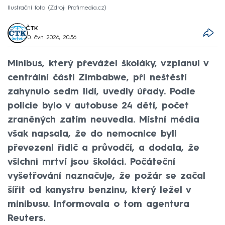
Ilustrační foto
Zdroj: Profimedia.cz
ČTK
10. čvn 2026, 20:56
Minibus, který převážel školáky, vzplanul v
centrální části Zimbabwe, při neštěstí
zahynulo sedm lidí, uvedly úřady. Podle
policie bylo v autobuse 24 dětí, počet
zraněných zatím neuvedla. Místní média
však napsala, že do nemocnice byli
převezeni řidič a průvodčí, a dodala, že
všichni mrtví jsou školáci. Počáteční
vyšetřování naznačuje, že požár se začal
šířit od kanystru benzinu, který ležel v
minibusu. Informovala o tom agentura
Reuters.