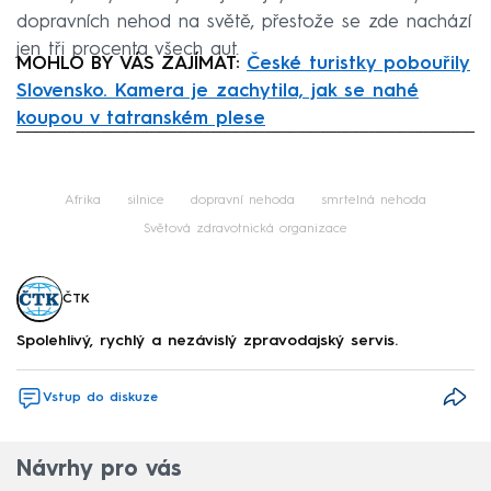
dopravních nehod na světě, přestože se zde nachází
jen tři procenta všech aut.
MOHLO BY VÁS ZAJÍMAT:
České turistky pobouřily
Slovensko. Kamera je zachytila, jak se nahé
koupou v tatranském plese
Failed to fetch
Afrika
silnice
dopravní nehoda
smrtelná nehoda
Světová zdravotnická organizace
ČTK
Spolehlivý, rychlý a nezávislý zpravodajský servis.
Vstup do diskuze
Návrhy pro vás