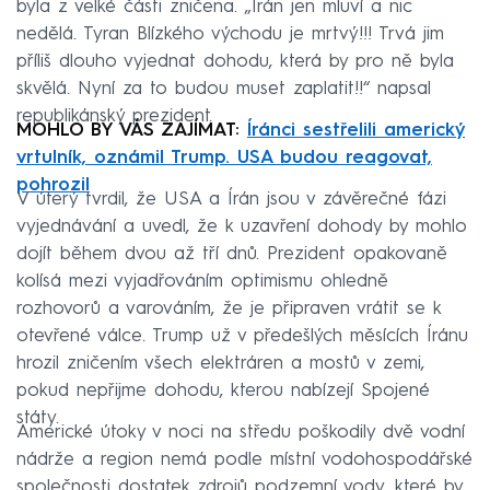
byla z velké části zničena. „Írán jen mluví a nic
nedělá. Tyran Blízkého východu je mrtvý!!! Trvá jim
příliš dlouho vyjednat dohodu, která by pro ně byla
skvělá. Nyní za to budou muset zaplatit!!“ napsal
republikánský prezident.
MOHLO BY VÁS ZAJÍMAT:
Íránci sestřelili americký
vrtulník, oznámil Trump. USA budou reagovat,
pohrozil
V úterý tvrdil, že USA a Írán jsou v závěrečné fázi
vyjednávání a uvedl, že k uzavření dohody by mohlo
dojít během dvou až tří dnů. Prezident opakovaně
kolísá mezi vyjadřováním optimismu ohledně
rozhovorů a varováním, že je připraven vrátit se k
otevřené válce. Trump už v předešlých měsících Íránu
hrozil zničením všech elektráren a mostů v zemi,
pokud nepřijme dohodu, kterou nabízejí Spojené
státy.
Americké útoky v noci na středu poškodily dvě vodní
nádrže a region nemá podle místní vodohospodářské
společnosti dostatek zdrojů podzemní vody, které by