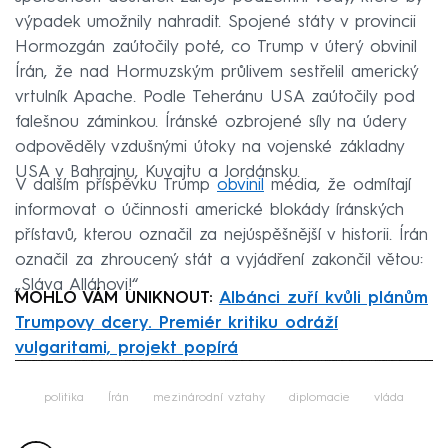
výpadek umožnily nahradit. Spojené státy v provincii
Hormozgán zaútočily poté, co Trump v úterý obvinil
Írán, že nad Hormuzským průlivem sestřelil americký
vrtulník Apache. Podle Teheránu USA zaútočily pod
falešnou záminkou. Íránské ozbrojené síly na údery
odpověděly vzdušnými útoky na vojenské základny
USA v Bahrajnu, Kuvajtu a Jordánsku.
V dalším příspěvku Trump
obvinil
média, že odmítají
informovat o účinnosti americké blokády íránských
přístavů, kterou označil za nejúspěšnější v historii. Írán
označil za zhroucený stát a vyjádření zakončil větou:
„Sláva Alláhovi!“
MOHLO VÁM UNIKNOUT:
Albánci zuří kvůli plánům
Trumpovy dcery. Premiér kritiku odráží
vulgaritami, projekt popírá
Failed to fetch
politika
Írán
mezinárodní vztahy
diplomacie
vláda