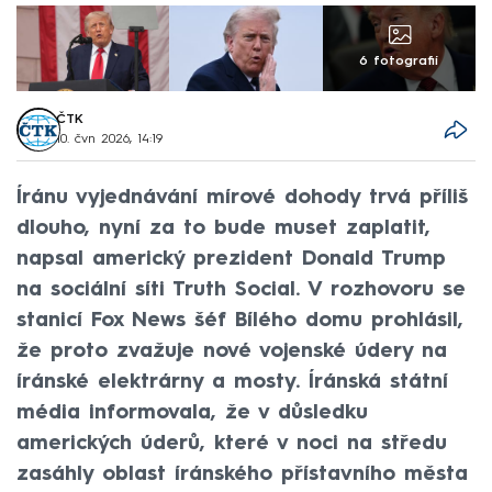
6 fotografií
ČTK
10. čvn 2026, 14:19
Íránu vyjednávání mírové dohody trvá příliš
dlouho, nyní za to bude muset zaplatit,
napsal americký prezident Donald Trump
na sociální síti Truth Social. V rozhovoru se
stanicí Fox News šéf Bílého domu prohlásil,
že proto zvažuje nové vojenské údery na
íránské elektrárny a mosty. Íránská státní
média informovala, že v důsledku
amerických úderů, které v noci na středu
zasáhly oblast íránského přístavního města