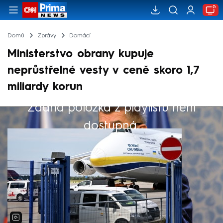
Domů
Zprávy
Domácí
Ministerstvo obrany kupuje
neprůstřelné vesty v ceně skoro 1,7
miliardy korun
Žádná položka z playlistu není
Výběr redakce
dostupná.