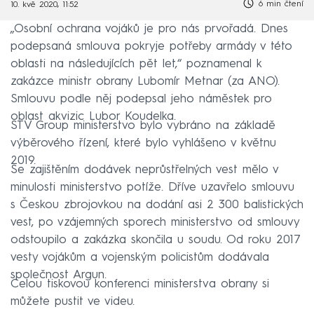
6 min čtení
10. kvě 2020, 11:52
„Osobní ochrana vojáků je pro nás prvořadá. Dnes
podepsaná smlouva pokryje potřeby armády v této
oblasti na následujících pět let,“ poznamenal k
zakázce ministr obrany Lubomír Metnar (za ANO).
Smlouvu podle něj podepsal jeho náměstek pro
oblast akvizic Lubor Koudelka.
STV Group ministerstvo bylo vybráno na základě
výběrového řízení, které bylo vyhlášeno v květnu
2019.
Se zajištěním dodávek neprůstřelných vest mělo v
minulosti ministerstvo potíže. Dříve uzavřelo smlouvu
s Českou zbrojovkou na dodání asi 2 300 balistických
vest, po vzájemných sporech ministerstvo od smlouvy
odstoupilo a zakázka skončila u soudu. Od roku 2017
vesty vojákům a vojenským policistům dodávala
společnost Argun.
Celou tiskovou konferenci ministerstva obrany si
můžete pustit ve videu.