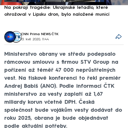
Na pokraji tragédie: Ukrajinské letadlo, které
P
ohrožoval v Lipsku dron, bylo naložené municí
e
CNN Prima NEWS
,
ČTK
13. kvě 2020, 11:44
Ministerstvo obrany ve středu podepsalo
rámcovou smlouvu s firmou STV Group na
pořízení až téměř 47 000 neprůstřelných
vest. Na tiskové konferenci to řekl premiér
Andrej Babiš (ANO). Podle informací ČTK
ministerstvo za vesty zaplatí až 1,67
miliardy korun včetně DPH. Česká
společnost bude vojákům vesty dodávat do
roku 2025, obrana je bude objednávat
podle aktuální potřeby.