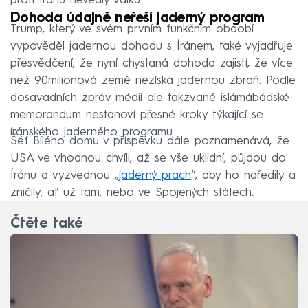
proti Íránu nevedly válku.
Dohoda údajně neřeší jaderný program
Trump, který ve svém prvním funkčním období
vypověděl jadernou dohodu s Íránem, také vyjadřuje
přesvědčení, že nyní chystaná dohoda zajistí, že více
než 90milionová země nezíská jadernou zbraň. Podle
dosavadních zpráv médií ale takzvané islámábádské
memorandum nestanoví přesné kroky týkající se
íránského jaderného programu.
Šéf Bílého domu v příspěvku dále poznamenává, že
USA ve vhodnou chvíli, až se vše uklidní, půjdou do
Íránu a vyzvednou „
jaderný prach
“, aby ho naředily a
zničily, ať už tam, nebo ve Spojených státech.
Čtěte také