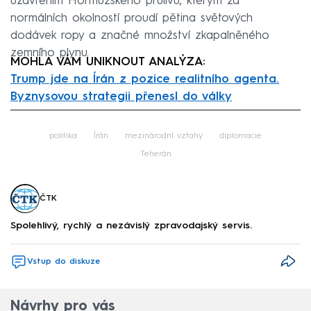
uzavřením Hormuzského průlivu, kterým za
normálních okolností proudí pětina světových
dodávek ropy a značné množství zkapalněného
zemního plynu.
MOHLA VÁM UNIKNOUT ANALÝZA:
Trump jde na Írán z pozice realitního agenta.
Byznysovou strategii přenesl do války
Failed to fetch
politika
Írán
mezinárodní vztahy
diplomacie
Teherán
ČTK
Spolehlivý, rychlý a nezávislý zpravodajský servis.
Vstup do diskuze
Návrhy pro vás