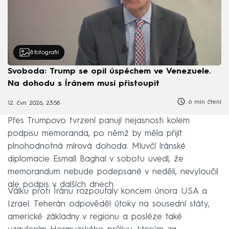
8
fotografií
Svoboda: Trump se opil úspěchem ve Venezuele.
Na dohodu s Íránem musí přistoupit
6 min čtení
12. čvn 2026, 23:58
Přes Trumpovo tvrzení panují nejasnosti kolem
podpisu memoranda, po němž by měla přijít
plnohodnotná mírová dohoda. Mluvčí íránské
diplomacie Esmaíl Baghaí v sobotu uvedl, že
memorandum nebude podepsané v neděli, nevyloučil
ale podpis v dalších dnech.
Válku proti Íránu rozpoutaly koncem února USA a
Izrael. Teherán odpověděl útoky na sousední státy,
americké základny v regionu a posléze také