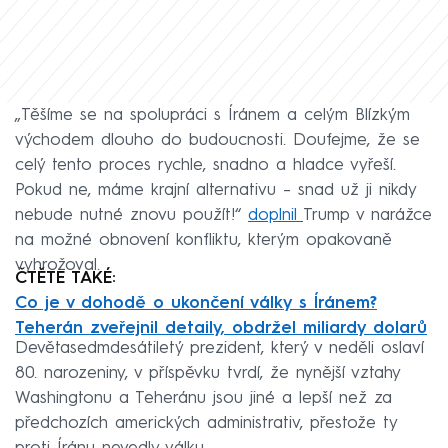
„Těšíme se na spolupráci s Íránem a celým Blízkým
východem dlouho do budoucnosti. Doufejme, že se
celý tento proces rychle, snadno a hladce vyřeší.
Pokud ne, máme krajní alternativu – snad už ji nikdy
nebude nutné znovu použít!“
doplnil
Trump v narážce
na možné obnovení konfliktu, kterým opakovaně
vyhrožoval.
ČTĚTE TAKÉ:
Co je v dohodě o ukončení války s Íránem?
Teherán zveřejnil detaily, obdržel miliardy dolarů
Devětasedmdesátiletý prezident, který v neděli oslaví
80. narozeniny, v příspěvku tvrdí, že nynější vztahy
Washingtonu a Teheránu jsou jiné a lepší než za
předchozích amerických administrativ, přestože ty